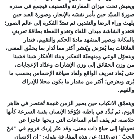
ويعيش تحت ميزان المقارنة والتصنيف فيجمع في صدره
صورةَ السيّد حين يأمر نفسَه بالإنجاز، وصورةَ العبد حين
يلهث وراء الرضا والتقدير، ثم تمتدّ الفكرة إلى عالم الصور؛
فتغدو الشاشة ميدان اللقاء وتغدو اللقطة بطاقةَ تعريفٍ
بالمكانة ويصير المشهد مادةَ الحكم والتقييم، فتدار
العلاقات بما يُعرَض ويُنشر أكثر مما تُدار بما يحقّق المعنى،
ويتحوّل الوعي ومنهجيّة التفكير وبناء الأفكار شيئا فشيئا
من وزن الحقائق إلى وزن الإشارات وعدّاد الإعجابات،
حتى يُعاد تعريف الواقع وتُعاد صياغة الإحساس بحسب ما
يُرى ويعرَض؛ أكثر من مقدار ما يكون محلا للإدراك
والفهم
.
ويتعمّق الانكباب حين يصير الزمن غنيمة تُختصر في ظاهر
اليوم، ثم تُبدَّد في باطنه فيُؤخَذ الإنسان بفتنة السرعة كأنها
خلاصه، ثم يقف أمام الساعات التي ربحها عاجزا عن
تحويلها إلى حياةٍ ذات معنى. وقد عبّر إريك فروم في "فنّ
الحبّ" (ص110) عن هذه المفارقة بقوله: "إن الإنسان