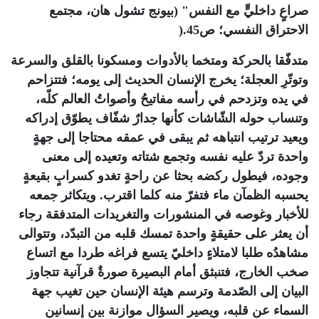
صراعٍ داخليٍّ مع النفس" (بيونج تشول هان، مجتمع
الاحتراق النفسي؛ ص45
).
متدفّقا بالحركة ومتخما بالأدوات ومسكونا بالقلق والسرعة
وتوتّرِ العجلة؛ يخرج الإنسان الحديث إلى يومه؛ فتتزاحم
في يده وتزدحم في رأسه مفاتيحُ وأصواتُ العالم كلّه،
وتنساب حوله الشّاشات كأنها جدارٌ شفّاف يطوّق إدراكه
ويعيد ترتيب انتباهه ثم يبقى في عمقه محتاجا إلى جهةٍ
واحدة تردّ عليه نفسه وتجمع شتاته وتعيده إلى معنى
وجوده، فيطول ركضه بحثا عن راحةٍ تغدو كسرابٍ بقيعةٍ
يحسبه الظمآن ماء فتفرّ منه كلما اقترب. ويتكاثر جمعه
للأخبار وغوصه في المنشورات والتغريدات المتدفقة رجاء
أن يعثر على حقيقةٍ واحدة تمسك قلبه من التبدّد، وتتوالى
مشاهدُه طلبا لامتلاءٍ داخليّ يتسع فراغه طردا مع اتساع
صخب الخارج، فتنبثق أمام البصيرة صورةٌ قرآنية تتجاوز
البيان إلى الصّدمة وترسم هيئة الإنسان حين تغيب جهة
السماء عن قلبه، ويصير السؤال موازنة بين إنسانين