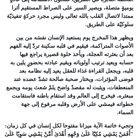
يوميةٍ متصلة، ويصير السير على الصراط المستقيم أثرا
ممتدا لاتصال القلب بالله تعالى وليس مجرد حركةٍ تنفيذيّة
سلوكيّة على الطريق
.
ويظهر هذا المخرج يوم يستعيد الإنسان نفسَه من بين
الأصوات المتراكمة، فيقيم في قلبه سكينة تردّ إليه الفهم
بعد أن بعثرته العجلة، ويأخذ خلوة قصيرة يراجع فيها
حسابه ويعيد ترتيب أولوياته ويقيم عبادته بحضورٍ يلين به
قلبه، ويجعل القراءة غذاء للعقل يعيد إليه نظامه بعد
فوضى المؤثرات، ويختار صحبة صالحة تشدّ عضده عند
المنعطفات، ويثبت له مقصدٌ واضح يلمّ شعث يومه ويجمع
مبعثره، فيخرج إلى العالم وقد استقام باطنه فاستقامت
خطواته فيمشي على الأرض وقلبه مرفوع إلى جهة
السماء
.
وتجيء خاتمة الآية ميزانا مفتوحا لكل إنسان في كل زمان:
"أَفَمَنْ يَمْشِي مُكِبّا عَلَىٰ وَجْهِهِ أَهْدَىٰ أَمَّنْ يَمْشِي سَوِيّا عَلَىٰ