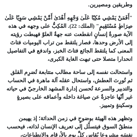
وطريقين ومصيرين
.‎
"
أَفَمَنْ يَمْشِي مُكِبّا عَلَىٰ وَجْهِهِ أَهْدَىٰ أَمَّنْ يَمْشِي سَوِيّا عَلَىٰ
صِرَاطٍ مُسْتَقِيمٍ" (الملك: 22). المُكِبُّ على وجهه في هذه
الآية صورةُ إنسانٍ انقطعت عنه جهةُ العلوّ فهبطت رؤيته
إلى الأرض وحدها، فصار يلتقط من تراب اليوميات فتاتَ
المعنى كما يلتقط الجائع فتاتَ الخبز، واندفع في التفاصيل
انحدارا متصلا حتى تبهت الغاية الكبرى،
واستحالت نفسه إلى ساحة مطالب متتابعة تُضرِم القلق
ثم تُورِث العطش، واستحال عقله آلة ماهرة في الحساب
والتدبير والسرعة تُحسن إدارة المشهد الخارجيّ في حياته
غير أنّها عاجزةٌ عن صياغة داخله وأعماقه على بصيرةٍ
وسكينةٍ وتمييز
.
وتظهر هذه الهيئة بوضوحٍ في زمن الحداثة؛ إذ يهيمن
منطقُ السوق فيتسلّل إلى تعريف الإنسان لذاته، فيحسب
نفسَه مشروعا يُقاس كلَّ يومٍ بالأرقام والانطباعات،