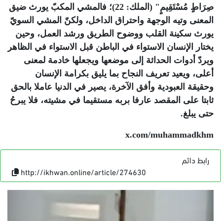
صِرَاطٍ مُسْتَقِيمٍ" (الملك: 22)؛ فالمشي المكبّ يورث ضيق
المعنى وتيه الوجهة واحتراق الداخل، ولكنّ المشي السويّ
يورث سكينة القلب ووضوح الطريق ورشد العمل، وحين
يختار الإنسان الاستواء في الباطن قبل الاستواء في الظاهر
ويردّ أدوات الحداثة إلى موضعها ويجعلها خادمة لمعنى
أعلى، ويعيد تعريف النجاح بما يليق بكرامة الإنسان
وحقيقة العبودية وأفق الآخرة، يصير في الدنيا عاملا بالحق
ثابتا على المقصد عارفا بربه مستقيما في مشيته، فلا يبرحُ
حتى يبلغ
.
x.com/muhammadkhm
رابط دائم
http://ikhwan.online/article/274630