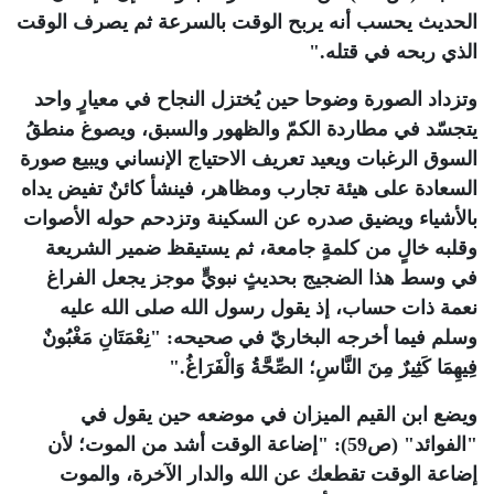
الحديث يحسب أنه يربح الوقت بالسرعة ثم يصرف الوقت
الذي ربحه في قتله
".
وتزداد الصورة وضوحا حين يُختزل النجاح في معيارٍ واحد
يتجسّد في مطاردة الكمّ والظهور والسبق، ويصوغ منطقُ
السوق الرغبات ويعيد تعريف الاحتياج الإنساني ويبيع صورة
السعادة على هيئة تجارب ومظاهر، فينشأ كائنٌ تفيض يداه
بالأشياء ويضيق صدره عن السكينة وتزدحم حوله الأصوات
وقلبه خالٍ من كلمةٍ جامعة، ثم يستيقظ ضمير الشريعة
في وسط هذا الضجيج بحديثٍ نبويٍّ موجز يجعل الفراغ
نعمة ذات حساب، إذ يقول رسول الله صلى الله عليه
وسلم فيما أخرجه البخاريّ في صحيحه: "نِعْمَتَانِ مَغْبُونٌ
فِيهِمَا كَثِيرٌ مِنَ النَّاسِ؛ الصِّحَّةُ وَالْفَرَاغُ
".
ويضع ابن القيم الميزان في موضعه حين يقول في
"الفوائد" (ص59): "إضاعة الوقت أشد من الموت؛ لأن
إضاعة الوقت تقطعك عن الله والدار الآخرة، والموت