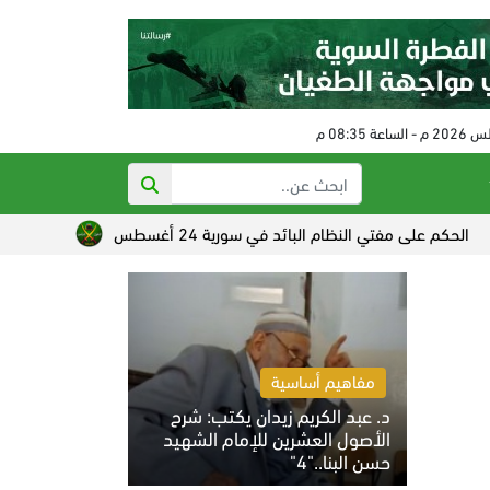
 مفتي النظام البائد في سورية 24 أغسطس
تصاعد القلق الصهيون
مفاهيم أساسية
د. عبد الكريم زيدان يكتب: شرح
الأصول العشرين للإمام الشهيد
حسن البنا.."4"