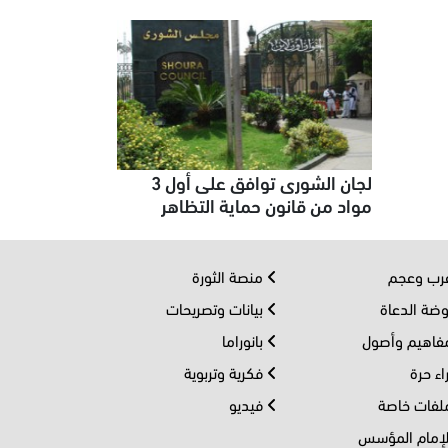
لجان الشورى توافق على أول 3
مواد من قانون حماية التظاهر
ب وعجم
منصة الثورة
ضة الدعاة
بيانات وتصريحات
اهيم وأصول
بانوراما
اء حرة
فكرية وتربوية
فات خاصة
فيديو
إمام المؤسس