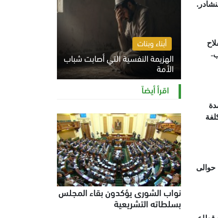
نشادر.
أبناء وبنات
لاح
ب-
الهزيمة النفسية التي أصابت شباب
الأمة
الخميس 6 أغسطس 2026 11:12 ص
اقرأ أيضاً
دة
لفة
 حوالى
نواب الشورى يؤكدون بقاء المجلس
بسلطاته التشريعية