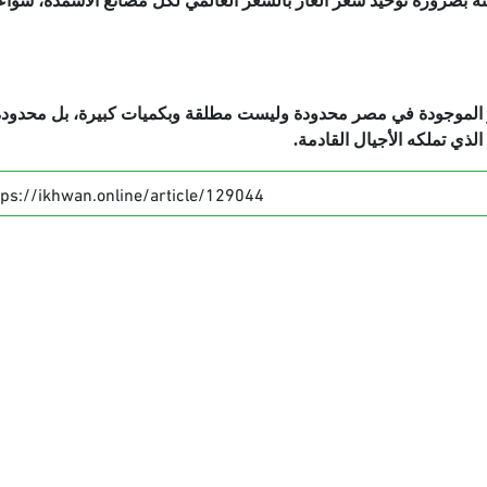
ة بضرورة توحيد سعر الغاز بالسعر العالمي لكل مصانع الأسمدة، سواء
ز الموجودة في مصر محدودة وليست مطلقة وبكميات كبيرة، بل محدود
ذي تملكه الأجيال القادمة.
tps://ikhwan.online/article/129044