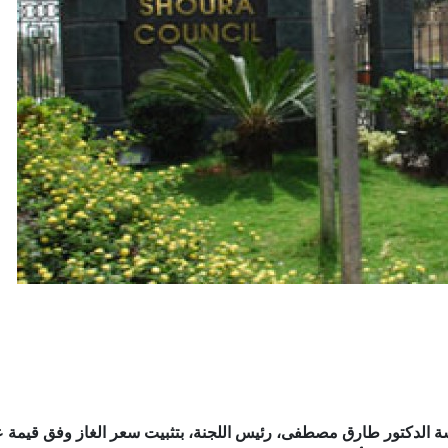
 الدكتور طارق مصطفى، رئيس اللجنة، بتثبيت سعر الغاز وفق قيمة ع