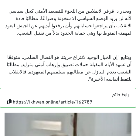
ويحذر د. قرقر الانقلابين من اللجؤء للتصعيد الأمني كحل سياسي
لأنه لن يزيد الوضع السياسي إلا سخونة وصراعًا، مطالبًا قادة
الانقلاب بأن يراجعوا حساباتهم وأن يرفعوا أيديهم عن الجيش ليعود
لمهمته المنوط بها وهي حماية الحدود بدلاً من تقتيل الشعب.
ويتابع "إن الخيار الوحيد لانتزاع حريتنا هو النضال السلمي، متوقعًا
أن تشهد الأيام المقبلة حملات تضييق وإرهاب آمني متزايد, مطالبًا
الشعب بعدم التنازل عن مطالبهم بسلميتهم المعهودة, فالانقلاب
يلتقط أنفاسه الأخيرة".
رابط دائم
https://ikhwan.online/article/162789