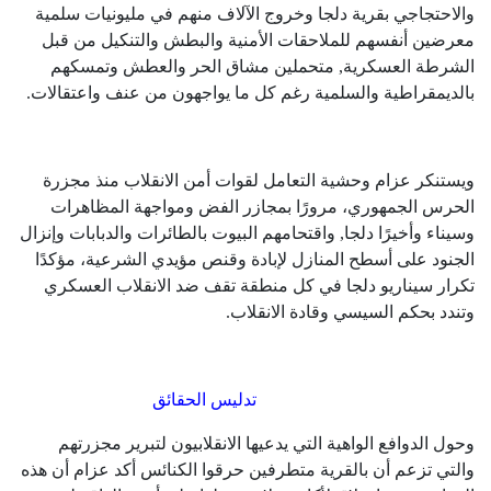
والاحتجاجي بقرية دلجا وخروج الآلاف منهم في مليونيات سلمية
معرضين أنفسهم للملاحقات الأمنية والبطش والتنكيل من قبل
الشرطة العسكرية, متحملين مشاق الحر والعطش وتمسكهم
بالديمقراطية والسلمية رغم كل ما يواجهون من عنف واعتقالات.
ويستنكر عزام وحشية التعامل لقوات أمن الانقلاب منذ مجزرة
الحرس الجمهوري، مرورًا بمجازر الفض ومواجهة المظاهرات
وسيناء وأخيرًا دلجا, واقتحامهم البيوت بالطائرات والدبابات وإنزال
الجنود على أسطح المنازل لإبادة وقنص مؤيدي الشرعية، مؤكدًا
تكرار سيناريو دلجا في كل منطقة تقف ضد الانقلاب العسكري
وتندد بحكم السيسي وقادة الانقلاب.
تدليس الحقائق
وحول الدوافع الواهية التي يدعيها الانقلابيون لتبرير مجزرتهم
والتي تزعم أن بالقرية متطرفين حرقوا الكنائس أكد عزام أن هذه