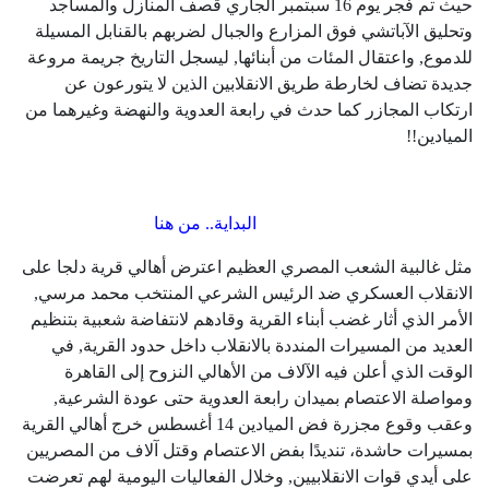
حيث تم فجر يوم 16 سبتمبر الجاري قصف المنازل والمساجد
وتحليق الآباتشي فوق المزارع والجبال لضربهم بالقنابل المسيلة
للدموع, واعتقال المئات من أبنائها, ليسجل التاريخ جريمة مروعة
جديدة تضاف لخارطة طريق الانقلابين الذين لا يتورعون عن
ارتكاب المجازر كما حدث في رابعة العدوية والنهضة وغيرهما من
الميادين!!
البداية.. من هنا
مثل غالبية الشعب المصري العظيم اعترض أهالي قرية دلجا على
الانقلاب العسكري ضد الرئيس الشرعي المنتخب محمد مرسي,
الأمر الذي أثار غضب أبناء القرية وقادهم لانتفاضة شعبية بتنظيم
العديد من المسيرات المنددة بالانقلاب داخل حدود القرية, في
الوقت الذي أعلن فيه الآلاف من الأهالي النزوح إلى القاهرة
ومواصلة الاعتصام بميدان رابعة العدوية حتى عودة الشرعية,
وعقب وقوع مجزرة فض الميادين 14 أغسطس خرج أهالي القرية
بمسيرات حاشدة، تنديدًا بفض الاعتصام وقتل آلاف من المصريين
على أيدي قوات الانقلابيين, وخلال الفعاليات اليومية لهم تعرضت