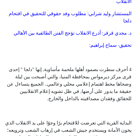
الانقلاب
المستشار وليد شرابي: مطلوب وفد حقوقي للتحقيق في اقتحام
دلجا
د. مجدي قرقر: أذرع الانقلاب تؤجج الفتن الطائفية بين الأهالي
تحقيق- سماح إبراهيم:
4 أحرف سطرت بصمود أهلها ملحمة مأساوية, إنها "دلجا " إحدى
قرى مركز ديرمواس بمحافظة المنيا، والتي أصبحت بين ليلة
وضحاها محط اهتمام إعلامي محلي وعالمي.. الجميع يتساءل عن
حقيقة ما يدور على أرضها, في ظل تشويه إعلام الانقلابيين
للحقائق وفقدان مصداقيته بالداخل والخارج.
البداية القرية التي تعرضت للاقتحام برًا وجوًا على يد الانقلاب الذي
يخون الأمانة ويستخدم جيش الشعب في إرهاب الشعب وترويعه؛