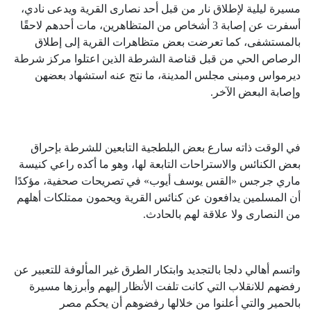
مسيرة ليلية لإطلاق نار من قبل أحد نصارى القرية ويدعى نادي،
أسفرت عن إصابة 3 أشخاص من المتظاهرين، مات أحدهم لاحقًا
بالمستشفى، كما تعرضت بعض متظاهرات القرية إلى إطلاق
الرصاص الحي من قبل قناصة الشرطة الذين اعتلوا مركز شرطة
ديرمواس ومبنى مجلس المدينة، ما نتج عنه استشهاد بعضهن
وإصابة البعض الآخر.
في الوقت ذاته سارع بعض البلطجية التابعين للشرطة بإحراق
بعض الكنائس والاستراحات التابعة لها، وهو ما أكده راعي كنيسة
ماري جرجس «القس يوسف أيوب» في تصريحات صحفية، مؤكدًا
أن المسلمين يدافعون عن كنائس القرية ويحمون ممتلكات أهلهم
من النصارى ولا علاقة لهم بالحادث.
واتسم أهالي دلجا بالتجديد وابتكار الطرق غير المألوفة للتعبير عن
رفضهم للانقلاب التي كانت تلفت الأنظار إليهم وأبرزها مسيرة
بالحمير والتي أعلنوا من خلالها رفضوهم أن يحكم مصر