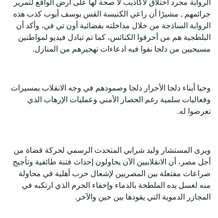
الرواية مجرد اختلاق لأكاذيب لا صحة لها على أرض الواقع لتمرير
جرائمهم , مشيرًا أن راعي الكنيسة القس يوسف أيوب كذب هذه
الرواية الساذجة من خلال مداخلته بفضائية أون تي في، وأكد أن
البلطجية هم من أحرقوا الكنائس، كما تم تبادل فيديو لمواطنين
مسيحيين من دلجا نفوا فيه ادعاءات تهجيرهم من المنازل.
وحيا أبناء دلجا الأحرار دلجا وصمودهم في وجه الانقلاب بمسيرات
وفعاليات سلمية رغم الحصار الأمني وعمليات الإرهاب الذي
تعرضوا له.
ويرى المستشار وليد شرابي المتحدث الرسمي لحركة قضاة من
أجل مصر، أن الانقلابيين الآن يحاولون إحداث فتنة طائفية وتأجيج
صراعات مفتعلة بين المصريين لإشعال حرب أهلية في محاولة
منه لغسل يده الملطخة بالدماء وإخفاء الجرم الذي ارتكبه في
المجازر الدموية التي يقودها بين حين والآخر.