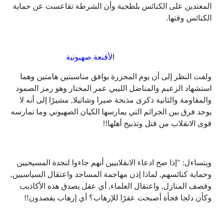
المعتدين على الكنائس بلطجية وأن الشرطة تقاعست عن حماية
الكنائس وقتها.
الأقنعة صهيونية
ولفت النظر إلى أن يوم المجزرة يوافق مناسبتين هامتين وهما
استشهاد الزعيم والمناضل الليبي عمر المختار وهو رمز الصمود
والمقاومة والثانية ذكرى مذبحة صبرا وشاتيلا, مشيرًا إلى أنه لا
يوجد فرق بين الجرائم التي يمارسها الكيان الصهيوني وما تمارسه
قوى الانقلاب من قتل وتذبيح أهلها!!
ويتساءل: "إذا صح ادعاء الانقلابيين أنهم جاءوا لنجدة المسيحيين
وحماية كنائسهم, لماذا إذن مهاجمة المساجد واعتقال السياسيين,
وقصف المنازل, واعتقال العلماء, أي عقل يصدق هذه الأكاذيب
وكأن دلجا فجأة أصبحت عقرًا للإرهاب؟ أي إرهاب يقصدون!!