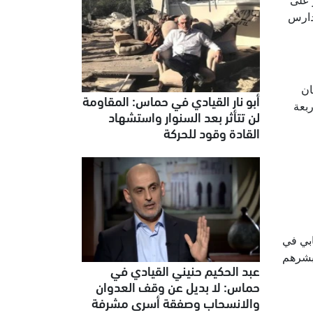
 على
دارس
ان
أبو نار القيادي في حماس: المقاومة
ربعة
لن تتأثر بعد السنوار واستشهاد
القادة وقود للحركة
ابي في
يبشرهم
عبد الحكيم حنيني القيادي في
حماس: لا بديل عن وقف العدوان
والانسحاب وصفقة أسرى مشرفة