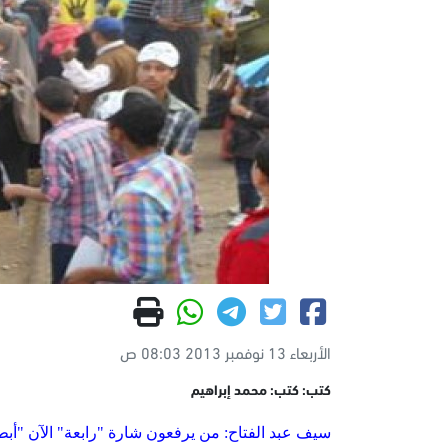
الأربعاء 13 نوفمبر 2013 08:03 ص
كتب: كتب: محمد إبراهيم
سيف عبد الفتاح: من يرفعون شارة "رابعة" الآن "أبط