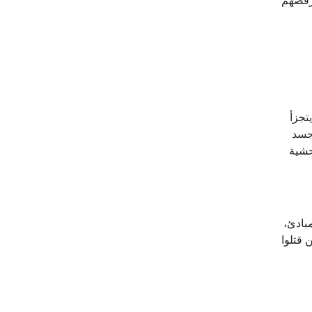
 رفضهم
تجزأ
 جسد
حشية
بادئ،
لألتراس الذين قتلوا