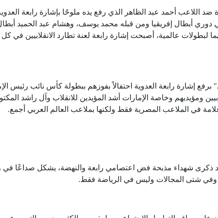
ادة ضد اللاعب أحمد عبد الظاهر الذي رفع يده ملوحًا بإشارة رابعة العدو
ئي دوري أبطال إفريقيا ومن قبله محمد يوسف، وهشام عبد الحميد أبطال
هما لبطولات عالمية، أصبحت إشارة رابعة لعنة تطارد الانقلابيين في كل
" برفع إشارة رابعة العدوية احتفالاً بفوزهم ببطولة كأس نائب رئيس الإ
يين ومؤيديهم وخاصة الإمارات أشد المؤيدين للانقلاب وآل راشد المكتو
امة في الملاعب المصرية فقط ولكنها بملاعب العالم العربي أجمع.
خليد ذكرى شهداء مذبحة فض اعتصامي رابعة والنهضة، يشكل صداعًا في
ر وفي شتى المجالات وليس في الرياضة فقط.