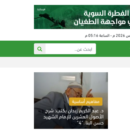
ذي أتلانتك: تهديدات ترامب 
مفاهيم أساسية
د. عبد الكريم زيدان يكتب: شرح
الأصول العشرين للإمام الشهيد
حسن البنا.."4"