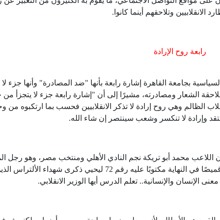
 على مواقع التواصل الاجتماعي، ما يقوم به الكثيرون من التعبير عن
الانقلابيين وتلاحقهم أينما كانوا.
رابعة روح الإرادة
ياسية بجامعة القاهرة إشارة رابعة بأنها "ضد المصادرة" وأنها جزء لا ي
ملاحقة الشعار ومصادرته، مشيرًا إلى أن "إشارة رابعة جزء لا يتجزأ من
قلاب الظالم وهي روح إرادة لا تذكر الانقلابيين فحسب بما ارتكبوه من و
قد وإرادة لا تنكسر وشعب سينتصر إن شاء الله.
 اللاعب محمد أبو تريكة نجم النادي الأهلي ومنتخب مصر، وهو رجل الم
حرم طاهر أبو زيد من شرف مصافحته وكذلك لبس قميصًا في النهاية مكتوبًا عليه رقم 72 ليحيي ذكرى شهداء ا
نى الإنسان والإنسانية.. تعلم الدرس أيها الوزير الانقلابي.