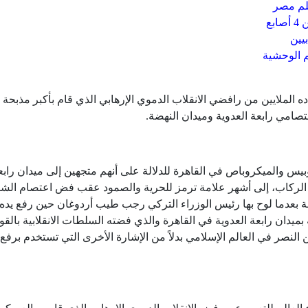
علم مصر
بع
بيين
م الوحشية
ده الملايين من رافضي الانقلاب الدموي الإرهابي الذي قام بأكبر مذبحة
امي رابعة العدوية وميدان النهضة.
بيس والميكروباص في القاهرة للدلالة على أنهم متجهين إلى ميدان رابع
 إلى الركاب، إلى أشهر علامة ترمز للحرية والصمود عقب فض اعتصام الش
عدما لوح بها رئيس الوزراء التركي رجب طيب أردوغان حين رفع يده 
ة بميدان رابعة العدوية في القاهرة والذي فضته السلطات الانقلابية بالقو
النصر في العالم الإسلامي بدلاً من الإشارة الأخرى التي تستخدم برفع