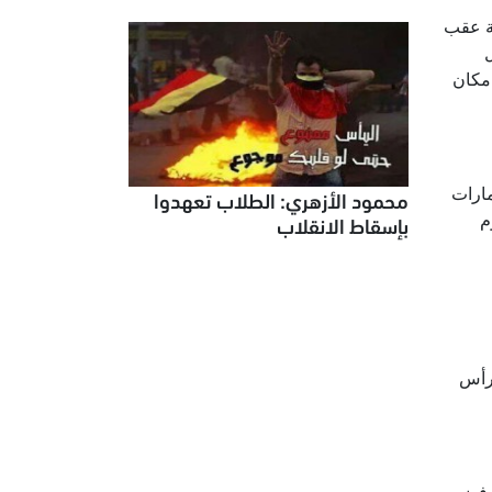
ية عقب
 مكان
محمود الأزهري: الطلاب تعهدوا
مارات
بإسقاط الانقلاب
م
 رأس