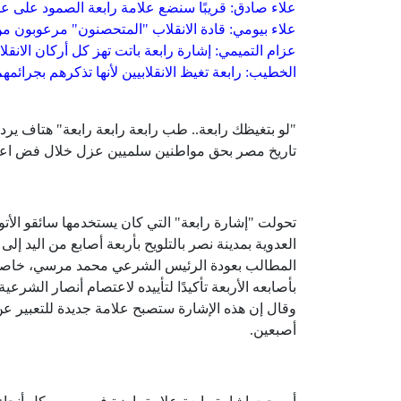
علاء صادق: قريبًا سنضع علامة رابعة الصمود على 
علاء بيومي: قادة الانقلاب "المتحصنون" مرعوبون من 4 أصا
عزام التميمي: إشارة رابعة باتت تهز كل أركان الانقلا
الخطيب: رابعة تغيظ الانقلابيين لأنها تذكرهم بجرائمه
"لو بتغيظك رابعة.. طب رابعة رابعة رابعة" هتاف يرد
تاريخ مصر بحق مواطنين سلميين عزل خلال فض اعتص
تحولت "إشارة رابعة" التي كان يستخدمها سائقو الأتو
العدوية بمدينة نصر بالتلويح بأربعة أصابع من اليد
المطالب بعودة الرئيس الشرعي محمد مرسي، خاصة ب
بأصابعه الأربعة تأكيدًا لتأييده لاعتصام أنصار الشرعي
وقال إن هذه الإشارة ستصبح علامة جديدة للتعبير عن 
أصبعين.