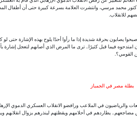
لعالم للتعبير عن رفض الانقلاب الدموي الإرهابي الذي قام به العسكر
دكتور محمد مرسي، وانتشرت العلامة بسرعة كبيرة حتى أن أطفال الم
فضهم للانقلاب.
فأصبحوا يصابون بحرقة شديدة إذا ما رأوا أحدًا يلوح بهذه الإشارة حتى لو ك
م أن امتدحوه فيما قبل كثيرًا.. ترى ما المرض الذي أصابهم لتعجل إشارة بأ
من القومي؟.
بطلة مصر في الجمباز
عات والرياضيون في الملاعب ورافضو الانقلاب العسكري الدموي الإره
يقض مضاجعهم.. يطاردهم في أحلامهم ويقظتهم لينذرهم بزوال انقلابهم و