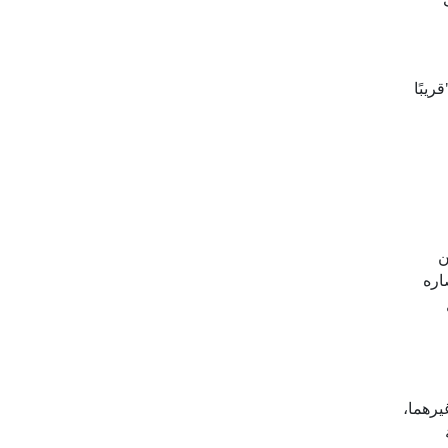
ريبًا
ن
اره
رهما،