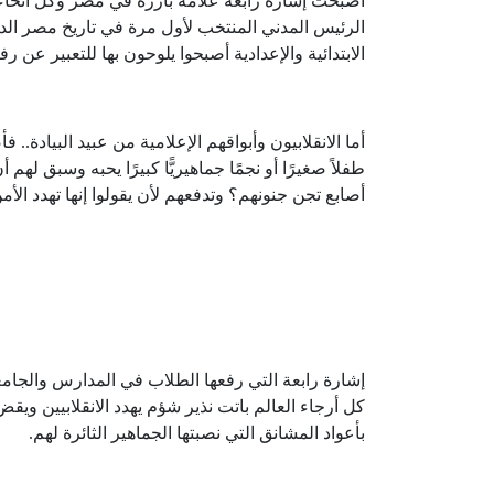
أصبحت إشارة رابعة علامة بارزة في مصر وكل أنحاء ا
الرئيس المدني المنتخب لأول مرة في تاريخ مصر ال
الابتدائية والإعدادية أصبحوا يلوحون بها للتعبير عن ر
أما الانقلابيون وأبواقهم الإعلامية من عبيد البيادة.. 
طفلاً صغيرًا أو نجمًا جماهيريًّا كبيرًا يحبه وسبق له
أصابع تجن جنونهم؟ وتدفعهم لأن يقولوا إنها تهدد الأ
إشارة رابعة التي رفعها الطلاب في المدارس والجام
كل أرجاء العالم باتت نذير شؤم يهدد الانقلابيين و
بأعواد المشانق التي نصبتها الجماهير الثائرة لهم.