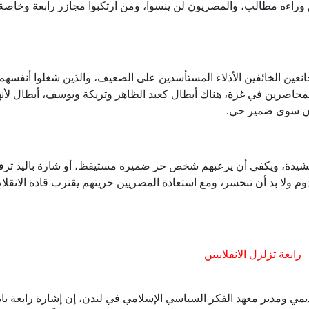
اءه مطالب، والمصريون لن ينسوا، ومن ارتكبوا مجازر رابعة وخاصة 
خانعين الخائفين الأذلاء المستأسدين على الضعيف، والذين شغلوا أنفسهم
لمحاصرين في غزة، هناك أبطال كعبد الظاهر وتريكة ويوسف، أبطال لأن
لون سوى ضمير حي.
يدة، ويكفي أن يرعبهم شخص حر ضميره مستيقظ، أو شارة باليد ترف
وم ولا بد أن تنحسر، ومع استعادة المصريين حريتهم يقترب قادة الانقل
رابعة تزلزل الانقلابيين
يمي ومدير معهد الفكر السياسي الإسلامي في لندن، إن إشارة رابعة با