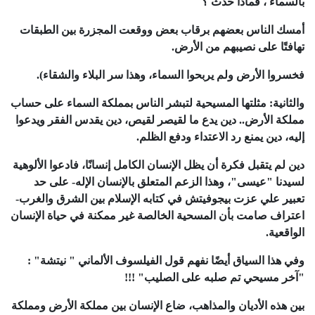
بالسماء ، فماذا حدث ؟
أمسك الناس بعضهم برقاب بعض ووقعت المجزرة بين الطبقات
تهافتًا على نصيبهم من الأرض.
فخسروا الأرض ولم يربحوا السماء، وهذا سر البلاء والشقاء).
والثانية: مثلتها المسيحية لتبشر الناس بمملكة السماء على حساب
مملكة الأرض.. دين يدع ما لقيصر لقيص، دين يقدس الفقر ويدعوا
إليه، دين يمنع رد الاعتداء ودفع الظلم.
دين لم يتقبل فكرة أن يظل الإنسان الكامل إنسانًا، فادعوا الألوهية
لسيدنا "عيسى"، وهذا الزعم المتعلق بالإنسان الإله- على حد
تعبير علي عزت بيجوفيتش في كتابه الإسلام بين الشرق والغرب-
اعتراف صامت بأن المسحية الخالصة غير ممكنة في حياة الإنسان
الواقعية.
وفي هذا السياق أيضًا نفهم قول الفيلسوف الألماني " نيتشة" :
"آخر مسيحي تم صلبه على الصليب" !!!
بين هذه الأديان والمذاهب، ضاع الإنسان بين مملكة الأرض ومملكة