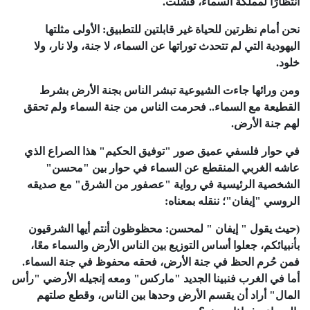
انتظارًا لمملكة السماء، فشلت.
نحن أمام نظرتين للحياة غير قابلتين للتطبيق: الأولى مثلتها
اليهودية التي لم تتحدث توراتها عن السماء، لا جنة، ولا نار، ولا
خلود.
ومن ورائها جاءت الشيوعية تبشر الناس بجنة الأرض بشرط
القطيعة مع السماء.. فحرمت الناس من جنة السماء ولم تحقق
لهم جنة الأرض.
في حوار فلسفي عميق صور "توفيق الحكيم" هذا الصراع الذي
عاشه الغربي المنقطع عن السماء في حوار بين "محسن"
الشخصية الرئيسية في رواية "عصفور من الشرق" مع صديقه
الروسي "إيفان"؛ ننقله بمعناه:
(حيث يقول " إيفان " لمحسن: محظوظون أنتم أيها الشرقيون
بأنبيائكم، جعلوا أساس التوزيع بين الناس الأرض والسماء معًا،
فمن حُرم الحظ في جنة الأرض، فحقه محفوظ في جنة السماء.
أما في الغرب فنبينا الجديد "ماركس" ومعه إنجيله الأرضي "رأس
المال" أراد أن يقسم الأرض وحدها بين الناس، وقطع صلتهم