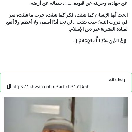
عن جهاده، وحريته عن قيوده....... ، سمائه عن أرضه.
ابحث أيها الإنسان كما شئت، فكر كما شئت، جرب ما شئت، سر
في دروب التيه؛ حيث شئت .. لن تجد أبدًا أسمى ولا أعظم ولا أنفع
لقيادة البشرية غير دين الإسلام.
{إِنَّ الدِّينَ عِنْدَ اللَّهِ الإِسْلامُ }.
رابط دائم
https://ikhwan.online/article/191450