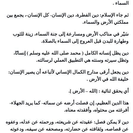
السماء .
ثم جاء الإسلام: دين الفطرة، دين الإنسان- كل الإنسان-، يجمع بين
مملكتي الأرض والسماء.
سَيْر في مناكب الأرض ومسارعة إلى جنة السماء، زينة للثوب
وطهارة للبدن قبل العروج إلى السماء بالصلاة.
دين يظل إنسانه الكامل ( محمد صلى الله عليه وسلم ) إنسانًا،
وتظل سيرته وسنته هي التطبيق العملي لرسالته.
دين يجعل أرقى مدارج الكمال الإنساني لأتباعه أن يصير الإنسان:
خليفة الله في الأرض .
أي يحقق ثنائية : [الله – الأرض ].
هذا الدين العظيم، إن فصلت أرضه عن سمائه- كما يريد الجهلاء-
أفرغته من محتواه، وأفقدته معناه.
دين لا يمكن فصل: عقيدته عن شريعته، ورحمته عن عدله، وعفوه
عن قصاصه، وثقافته عن حضارته، ومصحفه عن سيفه، ودعوته