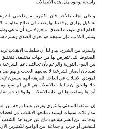
راسخة بوجود مثل هذه الاتصالات.
و على الجانب الأخر، فان الكثيرين من داعمي الشرع
تشكيل وزاري ورفضنا لها يصب في صالح مقاومة الان
العام الذي عودناه الصدق، ونحن لا نريد أن ندعي بطول
ونشر الكذب، فإن منهجنا هو تحري الصدق ونشره سوا
وللمزيد من الشرح، يبدو لنا أن سلطات الانقلاب تر
الضغوط التي تتعرض لها من جهات مختلفة، فتختلق مثل ه
بين القوى الثورية والزعم بأن تحالف دعم الشرعية ي
تفيد بأن أنصار الشرعية لا يعجبهم العجب وأنهم صدا
لمؤيدي الانقلاب في الداخل للبرهنة أنهم يسعون لإيجا
حلا. والحق أن سلطات الانقلاب هي التي لم تسعَ يوم
أيدوها وساعدوها في بداية الانقلاب. والوقائع خير شاه
إن موقفنا المبدئي والثوري يفرض علينا درجة من 
مدار ثلاث سنوات لينسف نتائجها الانقلاب في لحظا
ودفاعنا عن الشرعية هو دفاع عن حرية هذا الشعب أول
لشخص أو حزب أو جماعة. من الواضح للكثيرين الآن أ