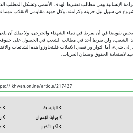
لكرامة الإنسانية وهي مطالب نعتبرها الهدف الأسمى وتشكل المطلب الذي
روع في سبيل نيل حريته وكرامته. وكل جهود مقاومي الانقلاب مهما ت
ي شخص تفويضا في أن يفرط في دماء الشهداء والجرحى، ولا يملك أن يلغ
ذا الشعب، ولن يفرط أحد في مطالب الشعب في الحصول على حقوقه،
لى شيء، أما الثوار ورافضي الانقلاب فليتجاوزوا هذه الشائعات والافت
حيد لاستعادة الحقوق وضمان الحريات.
tps://ikhwan.online/article/217427
الرئيسية
عر
بوابة الإخوان
رو
آخر الأخبار
مف