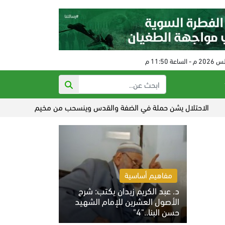
لال يشن حملة في الضفة والقدس وينسحب من مخيم قلنديا
الحكم على
مفاهيم أساسية
د. عبد الكريم زيدان يكتب: شرح
الأصول العشرين للإمام الشهيد
حسن البنا.."4"