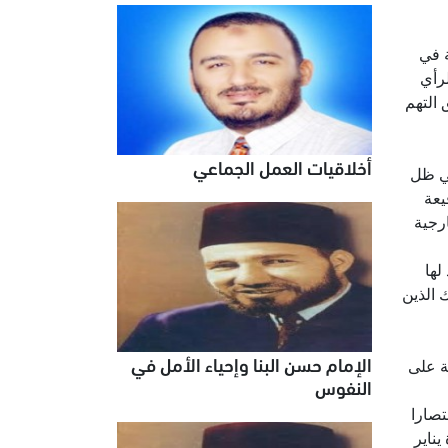
ة في
رأي
 التهم
أخلاقيات العمل الجماعي
في ظل
يعة
رجية
لها
 الذين
الإمام حسن البنا وإحياء الأمل في
ة على
النفوس
تصارا
ناير