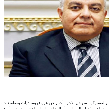
ة والفسبوكية، من حين لآخر، بأخبار عن عروض ومبادرات ومفاوضات ت
 في جماعة الإخوان المسلمين أو التحالف الوطني لدعم الشرعية، أو غير