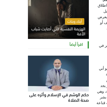
اطلاق
بل
 يعرض
أبناء وبنات
ف أو
الهزيمة النفسية التي أصابت شباب
الأمة
الخميس 6 أغسطس 2026 11:12 ص
اقرأ أيضاً
ر في
 أني
 يجد
، وهي
حكم الوشم في الإسلام وأثره على
 بشر
صحة الصلاة
 قناعة