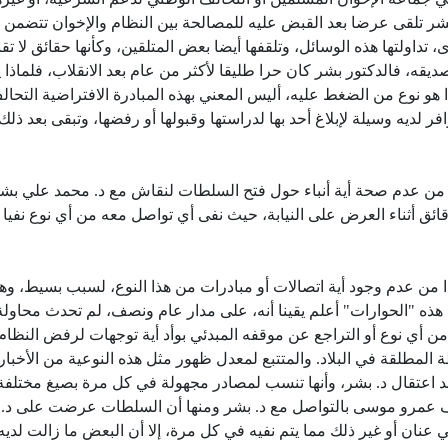
 بشر تلقى عرضا بعد القبض عليه للمصالحة بين النظام والإخوان تتضمن 
داولتها هذه الوسائل، وتلقفها أيضا بعض المتلقين، وكأنها حقائق لا تق
قه، فالدكتور بشر كان حرا طليقا لأكثر من عام بعد الانقلاب، فلماذا
 هو نوع من الضغط عليه، أليس المعني بهذه المبادرة الافتراضية التحال
ر لديه وسيلة لإبلاغ أحد بها لدراستها وقبولها أو رفضها، وتبقى بعد ذلك
أكد من عدم صحة أية أنباء حول فتح السلطات لنقاش مع د. محمد علي بش
ق أثناء العرض على النيابة، حيث نفى أي تواصل معه من أي نوع نفيا
ن عدم وجود أية اتصالات أو مبادرات من هذا النوع، لسبب بسيط، وهو
هذه "الحوارات" أعلم يقينا أنه، على مدار عام ونصف، لم تحدث محاولة
من أي نوع أو التراجع عن موقفه المبدئي بوأد أية توجهات لرفض النظام
ة المطلقة في البلاد. والمتتبع لمعدل ظهور مثل هذه النوعية من الأخبار
عد اعتقال د. بشر، وأنها تنسب لمصادر مجهولة في كل مرة بصيغ مختلفة
ف عمرو موسى بالتواصل مع د. بشر ومنها أن السلطات عرضت على د.
ان أو غير ذلك مما يتم نفيه في كل مرة، إلا أن البعض ما زالت لديه