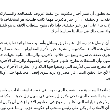
ية يظنون أن نشر أخبار مكذوبة عن تلقينا عروضا للمصالحة والمشارك
قلاب، والحقيقة أن أي خبر مكذوب مهما كانت طبيعته هو استخفاف بال
ات بناء على أمور غير حقيقية. فإذا كان منهج سلطات الانقلاب هو تلفيق
ء صب ذلك في صالحنا سياسيا أم لا.
يد أن توصل عدة رسائل، عن طريق وسائل وأساليب مخابراتية تقليدية، 
ذه الأنباء المكذوبة، وتنشرها عبر الأذرع المخابراتية المختلفة، للوق
جري صفقات سرية ويبيع من خلالها الآخرين. والرسالة الثانية لجهات خا
ميون وأن السلطات تطرح عليهم حلولا وهم يرفضونها. والرسالة الأخيرة
د مخرج سياسي للأزمة التي وضعوا فيها البلاد وأن الطرف الآخر لا يريد 
ا لأي حل يحقن الدماء في مصر ولا تريد سوى إقصاء مخالفيها حتى أولئك
د.
الشفافية السياسية مع الشعب الذي صوت في خمسة استحقاقات سياسي
ت، وهو الشعب الذي ضحى ولا يزال يضحي في سبيل نيل حريته المكبلة،
ا وعن خياراته التي أعلنها بوضوح في صناديق الاقتراع قبل أن يكون ان
ن الانقلاب لم يكن على رئيس منتخب أو حكومة حزب، وإنما على ثورة ي