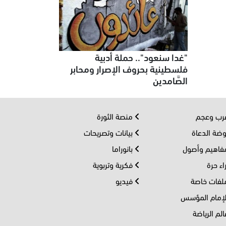
"غدا سنعود".. حملة أدبية
فلسطينية بحروف الإصرار ومحابر
الصَّامدين
ب وعجم
منصة الثورة
ضة الدعاة
بيانات وتصريحات
اهيم وأصول
بانوراما
اء حرة
فكرية وتربوية
فات خاصة
فيديو
إمام المؤسس
لم الرياضة