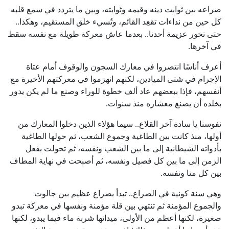
صراعه بين ثوابت دينه وقيمه وثوابته، وبين ما يتردد في سمع قلبه
كل حين من نداءات تقعِد القائم، وتُسيء خلق المستقيم، وهكذا..
حتى تخور عزيمة أحدنا.. بعدما عاش معركة طويلة مع نفسه سقط
في آخرها.
أعرف أناسًا انتصروا في معارك السجون والوقوف أمام عتاة
الإجرام في شتى الميادين، لكنهم انهزموا في معركتهم الأخيرة مع
أنفسهم، فإذا ببعضهم عاد ألف خطوة للوراء وصنع ما لم يكن يدور
بخلده أن يصنع معشاره منذ سنوات.
نفوسنا يا سادة آخر القلاع.. سيما هؤلاء الذين دخلوا المعارك من
أولها، منذ كانت بين الطاغية وجموع الشعب، ثم حولها الطاغية
بأدواته الشيطانية إلى ما بين الشعب ونفسه، ثم تحولت بفعل
الزمن إلى ما بين كل فصيل ونفسه، ثم أصبحت في نهاية المطاف
بين كل منا ونفسه.
وهي سنة كونية في الصراع.. تبدأ بصراع عظيم بين جالوت
والجموع المؤمنة ثم تنتهي بين قلة مؤمنة ونفسها في معركة تبدو
صغيرة، لكنها أعظم من الأولى، ميدانها شربة ماء فيما يبدو، لكنها