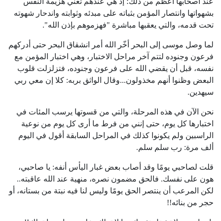
عند أصحابها أعظم من ذلك؛ إذ هي عندهم تعني هزيمة النفس
بشهواتها وانتصار المؤمن بثباته على مبدئه وثوابته واندحار شهوته
تحت قدمه، والتي يعقبها مباشرة "فهزموهم بإذن الله".
لما وصل موسى إلى البحر أخّر الله أمر انشقاق البحر حتى أدركهم
فرعون وجنوده لتتم آخر مراحل الاختبار، وهي اختبار المؤمن مع
نفسه، قبل أن يقضي الله على فرعون وجنوده، فتزلزلت قلوب
البعض وظنوا أنهم مخذولون...وقال الواثق بربه: كلا إن معي ربي
سيهدين.
نحن الآن في هذه المرحلة، والتي من قسوتها يرسب المئات في
اختبارها كل يوم، حتى إنني من فرط ما أرى كل يوم من نوعية
الراسبين ولم يكونوا كذلك في المراحل السابقة أقول في اليوم
ألف مرة: رب سلم سلم.
قلت لصاحبي يومًا وقد أصاب بعض غبار اليأس أنفه: يا صاحبي،
هون على نفسك. فالحق مضمون نصره، منهية عند الله عاقبته..
لكن المرعب أن ينتصر الحق يومًا وليس لنا فيه نبتة من بستانه، أو
حجر من بنائه!!