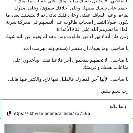
يا صاحبي.. لا تشغل نفسك بما لا تملك، على حساب ما تملك!!
احفظ على نفسك يقينها.. وعلى أخلاقك سموّها، وعلى صدرك
نقاءه، وعلى لسانك عفته، وعلى قلبك ثباته.. ثم لا يشغلنك بعده ما
يكون، فلولا انتصار أصحاب طالوت على أنفسهم في معركة شربة
الماء ما نصرهم الله على عتاة الأعداء!!
ومن ظن أنه لا نهر إلا نهر طالوت ومن معه لم يفهم عن الله شيئا.
يا صاحبي، وما يفيدك أن ينتصر الإسلام وقد انهزمت أنت.
يا صاحبي.. لا تجعلهم يقتحمون آخر قلاعنا فيك.. ويأخذون أغلى
متاعك.. نفسك وعزيمتك.
يا صاحبي.. لأنها آخر المعارك فالقليل فيها ناج، والكثير فيها هالك.
رب سلم سلم.
رابط دائم
https://ikhwan.online/article/237585