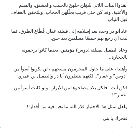
أنقذوا البنات اللائي شُغِلن جلهنّ بالحبيب والعشيق، والفيلم
والأغنية، وقد كن حتى قريب يجلّلهن الحجاب، ويلتحفن بالعفاف
قبل الثياب.
عاد أبو ذر وحده بعد إسلامه إلى قبيلته غفار، قُطّاع الطرق، فما
لبث أن رجع بهم جميعًا مسلمين بعد حين..
وعاد الطفيل بقبيلته (دوس) مؤمنين، بعدما كانوا يرجمونه
بالحجارة..
وأهلنا - على ما حاول المجرمون مسخهم - لن يكونوا أسوأ من
"دوس" و"غفار".. لكنهم ينتظرون أبا ذر والطفيل بن عمرو.
فكن أنت.. فلكل بلاد مصلحوها من الأبرار.. ولو كانت أسوأ من
"غفار"!!
ولعل لمثل هذا الاختبار قدّر الله ما نحن فيه من أقدار!!
فتحرك يا بني