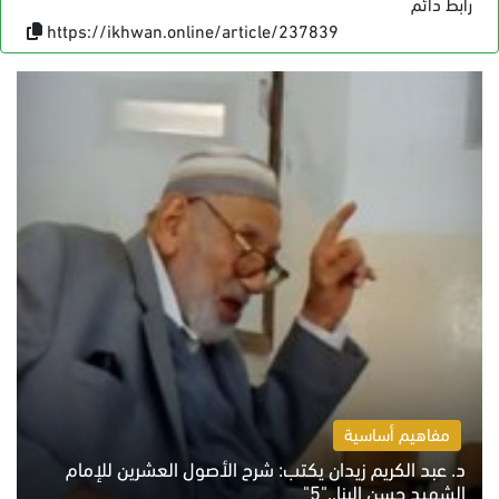
رابط دائم
https://ikhwan.online/article/237839
مفاهيم أساسية
د. عبد الكريم زيدان يكتب: شرح الأصول العشرين للإمام
الشهيد حسن البنا.."5"