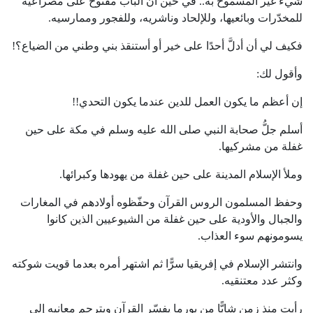
شيء غير المسموح به.. في حين أن الباب مفتوح على مصراعيه
للمخدّرات وبائعيها، وللإلحاد وناشريه، وللفجور وممارسيه.
فكيف لي أن أدلَّ أحدًا على خير أو أستنقذ بني وطني من الضياع؟!
وأقول لك:
إن أعظم ما يكون العمل للدين عندما يكون التحدي!!
أسلم جلُّ صحابة النبي صلى الله عليه وسلم في مكة على حين
غفلة من مشركيها.
وملأ الإسلام المدينة على حين غفلة من يهودها وكبرائها.
وحفظ المسلمون الروس القرآن وحفّظوه أولادهم في المغارات
والجبال والأودية على حين غفلة من الشيوعيين الذين كانوا
يسومونهم سوء العذاب.
وانتشر الإسلام في إفريقيا سرًّا ثم اشتهر أمره بعدما قويت شوكته
وكثر عدد معتنقيه.
رأيت منذ زمن شابًّا من بورما يفسّر القرآن ويترجم معانيه إلى