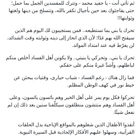
ثم تأتي أنت - يا حفيد محمد - وتترك للمفسدين الجمل بما حمل؛
حتى يفاجئوك بعد حين بأجيال تكفر بالله، وتنسلخ من دينها ولغتها
وثوابتها!!
تحرك يا بني بما تستطيعه.. فمن يستجيبون لك اليوم هم الذين
سيفتح الله بهم غدًا؛ لأن الذي انحاز إلى دينه وثوابته وقت الشدائد،
لن يفرّط فيه عند امتداد الموائد.
تحرك يا بني.. وتحركي يا بنيتي.. ولا يكونن أهل الفساد أخلص منكم
لباطلهم، وأشدَّ غيرةً منكم على حقكم.
فما زال هناك - رغم الفساد - شباب حيارى، وفتيات يبحثن عن
خيط نور في كهف الوطن المظلم.
تحركوا فكل يوم يمر على أهل الخير وهم بائسون يائسون، وعلى
أهل الفساد وهم منتشون منطلقون سيكلّفنا سنين بعد ذلك إن لم
نفعل شيئًا.
أنقذوا الأطفال الذين شغلوهم بالمواقع الإباحية بدل الحلقات
القرآنية، وسهلوا عليهم الأفكار الإلحادية قبل السيرة النبوية.