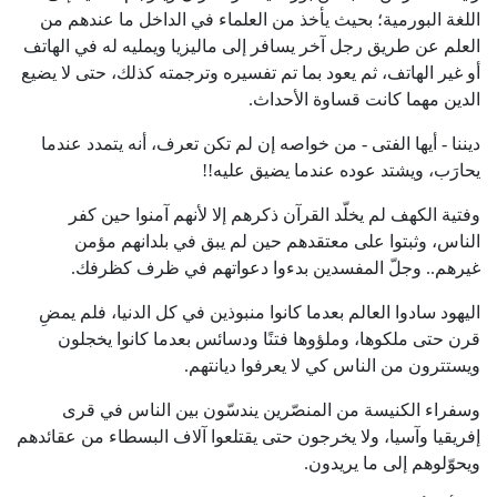
اللغة البورمية؛ بحيث يأخذ من العلماء في الداخل ما عندهم من
العلم عن طريق رجل آخر يسافر إلى ماليزيا ويمليه له في الهاتف
أو غير الهاتف، ثم يعود بما تم تفسيره وترجمته كذلك، حتى لا يضيع
الدين مهما كانت قساوة الأحداث.
ديننا - أيها الفتى - من خواصه إن لم تكن تعرف، أنه يتمدد عندما
يحارَب، ويشتد عوده عندما يضيق عليه!!
وفتية الكهف لم يخلّد القرآن ذكرهم إلا لأنهم آمنوا حين كفر
الناس، وثبتوا على معتقدهم حين لم يبق في بلدانهم مؤمن
غيرهم.. وجلّ المفسدين بدءوا دعواتهم في ظرف كظرفك.
اليهود سادوا العالم بعدما كانوا منبوذين في كل الدنيا، فلم يمضِ
قرن حتى ملكوها، وملؤوها فتنًا ودسائس بعدما كانوا يخجلون
ويستترون من الناس كي لا يعرفوا ديانتهم.
وسفراء الكنيسة من المنصّرين يندسّون بين الناس في قرى
إفريقيا وآسيا، ولا يخرجون حتى يقتلعوا آلاف البسطاء من عقائدهم
ويحوّلوهم إلى ما يريدون.