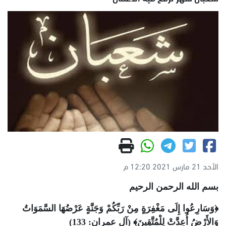
الأحد 21 مارس 2021 12:20 م
بسم الله الرحمن الرحيم
﴿وَسَارِعُوا إِلَى مَغْفِرَةٍ مِنْ رَبِّكُمْ وَجَنَّةٍ عَرْضُهَا السَّمَوَاتُ
وَالأَرْضُ أُعِدَّتْ لِلْمُتَّقِينَ﴾ (آل عمران: 133)