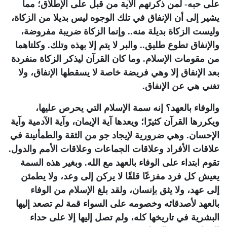
على حبه- لمن ذكرتهم الآية من قبل على الإطلاق؛ مما
يشير إلى أن الإنفاق في تلك الوجوه ليس بديلا من الزكاة،
وليست الزكاة بديلة منه.. وإنما الزكاة ضريبة مفروضة،
والإنفاق تطوع طليق.. والبر لا يتم إلا بهذه وتلك. وكلتاهما
من مقومات الإسلام. وما كان القرآن ليذكر الزكاة منفردة
بعد الإنفاق إلا وهي فريضة خاصة لا يسقطها الإنفاق، ولا
تغني هي عن الإنفاق.
والوفاء بالعهد؟ إنه سمة الإسلام التي يحرص عليها،
ويكررها القرآن كثيرًا؛ ويعدها آية الإيمان، وآية الآدمية وآية
الإحسان. وهي ضرورية لإيجاد جو من الثقة والطمأنينة في
علاقات الأفراد وعلاقات الجماعات وعلاقات الأمم والدول.
تقوم ابتداء على الوفاء بالعهد مع الله. وبغير هذه السمة
يعيش كل فرد مفزعًا قلقًا لا يركن إلى وعد، ولا يطمئن
إلى عهد، ولا يثق بإنسان، ولقد بلغ الإسلام من الوفاء
بالعهد لأصدقائه وخصومه على السواء قمة لم تصعد إليها
البشرية في تاريخها كله، ولم تصل إليها إلا على حداء