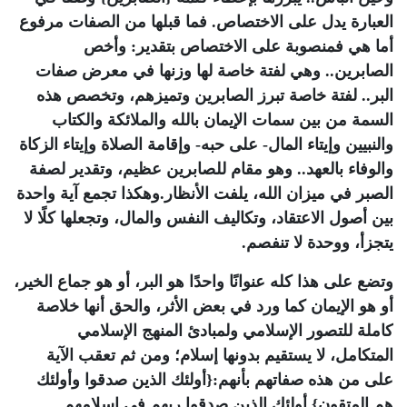
العبارة يدل على الاختصاص. فما قبلها من الصفات مرفوع
أما هي فمنصوبة على الاختصاص بتقدير: وأخص
الصابرين.. وهي لفتة خاصة لها وزنها في معرض صفات
البر.. لفتة خاصة تبرز الصابرين وتميزهم، وتخصص هذه
السمة من بين سمات الإيمان بالله والملائكة والكتاب
والنبيين وإيتاء المال- على حبه- وإقامة الصلاة وإيتاء الزكاة
والوفاء بالعهد.. وهو مقام للصابرين عظيم، وتقدير لصفة
الصبر في ميزان الله، يلفت الأنظار.وهكذا تجمع آية واحدة
بين أصول الاعتقاد، وتكاليف النفس والمال، وتجعلها كلًا لا
يتجزأ، ووحدة لا تنفصم.
وتضع على هذا كله عنوانًا واحدًا هو البر، أو هو جماع الخير،
أو هو الإيمان كما ورد في بعض الأثر، والحق أنها خلاصة
كاملة للتصور الإسلامي ولمبادئ المنهج الإسلامي
المتكامل، لا يستقيم بدونها إسلام؛ ومن ثم تعقب الآية
على من هذه صفاتهم بأنهم:{أولئك الذين صدقوا وأولئك
هم المتقون}.أولئك الذين صدقوا ربهم في إسلامهم.