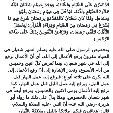
قَدْ تَمَرَّنَ عَلَى الصِّيَامِ وَاعْتَادَهُ، وَوَجَدَ بِصِيَامِ شَعْبَانَ قَبْلَهُ
حَلاَوَةَ الصِّيَامِ وَلَذَّتَهُ، فَيَدْخُلُ فِي صِيَامِ رَمَضَانَ بِقُوَّةٍ
وَنَشَاطٍ، وَلَمَّا كَانَ شَعْبَانُ كَالْمُقَدِّمَةِ لِرَمَضَانَ شُرِعَ فِيهِ مَا
يُشْرَعُ فِي رَمَضَانَ مِنَ الصِّيَامِ وَقِرَاءَةِ الْقُرْآنِ؛ لِيَحْصُلَ
التَّأَهُّبُ لِتَلَقِّي رَمَضَانَ، وَتَرْتَاضُ النُّفُوسُ بِذَلِكَ عَلَى طَاعَةِ
الرَّحْمَنِ).
وتخصيص الرسول صلي الله عليه وسلم لشهر شعبان في
الصيام مقرونٌ برفع الأعمال إلى الله، أي أنّ الأعمال ترفع
إلى الله في شهر شعبان، بينما تُعرض كلّ اثنين وخميس
من أيام الأسبوع، وتجدر الإشارة إلى أنّ رفع الأعمال إلى
الله يكون على ثلاثة أنواعٍ؛ فيرفع إليه عمل النهار قبل
عمل الليل، ويرفع إليه عمل الليل قبل عمل النهار، كما
ترفع إليه الأعمال يومي الاثنين والخميس، وترفع أيضاً في
شهر شعبان بالخصوص، وممّا يدلّ على ذلك ما رواه أبو
هريرة -رضي الله عنه- أنّ النبي -عليه الصلاة والسلام-
قال: (يتعاقبون فيكم: ملائكةٌ بالليلِ وملائكةٌ بالنَّهارِ،