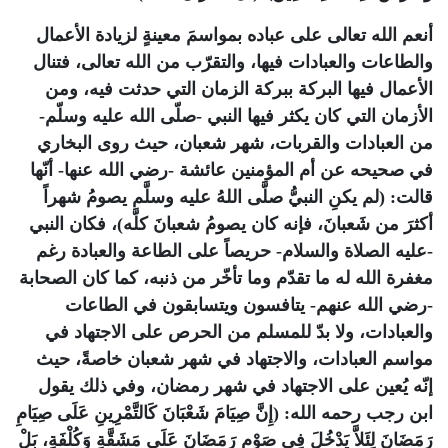
أنعم الله تعالى على عباده بمواسمَ معينةٍ لزيادة الأعمال
والطاعات والعبادات فيها، والتقرّب من الله تعالى، فتنال
الأعمال فيها البركة ببركة الزمان التي حدثت فيه، ومن
الأزمان التي كان يكثر فيها النبي -صلّى الله عليه وسلّم-
من العبادات والقربات، شهر شعبان، حيث روى البخاري
في صحيحه عن أم المؤمنين عائشة -رضي الله عنها- أنّها
قالت: (لم يكنِ النبيُّ صلَّى اللهُ عليه وسلَّم يصومُ شهراً
أكثرَ من شَعبانَ، فإنه كان يصومُ شعبانَ كلَّه)، فكان النبي
-عليه الصلاة والسلام- حريصاً على الطاعة والعبادة رغم
مغفرة الله له ما تقدّم وما تأخّر من ذنبه، كما كان الصحابة
-رضي الله عنهم- يتافسون ويتسابقون في الطاعات
والعبادات، ولا بدّ للمسلم من الحرص على الاجتهاد في
مواسم العبادات، والاجتهاد في شهر شعبان خاصةً، حيث
إنّه يُعين على الاجتهاد في شهر رمضان، وفي ذلك يقول
ابن رجب رحمه الله: (إِنَّ صِيَامَ شَعْبَانَ كَالتَّمْرِينِ عَلَى صِيَامِ
رَمَضَانَ لِئَلاَّ يَدْخُلَ فِي صَوْمِ رَمَضَانَ عَلَى مَشَقَّةِ وَكُلْفَةٍ، بَلْ