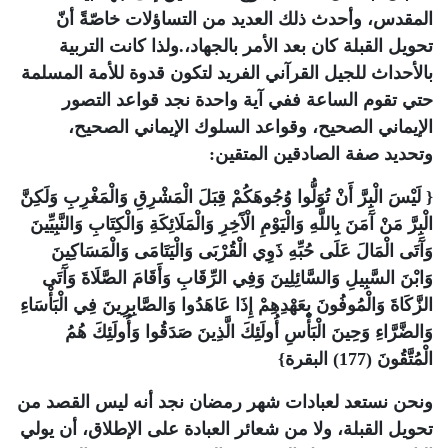
المقدس، وأحدث ذلك العديد من التساؤلات خاصّةً أنّ
تحويل القبلة كان بعد الأمر بالجهاد،.ولذا كانت التربية
بالأحداث للجيل القرآني الفريد لتكون قدوة للأمة المسلمة
حتي تقوم الساعة ففي آية واحدة نجد قواعد التصور
الإيماني الصحيح، وقواعد السلوك الإيماني الصحيح،
وتحديد صفة الصادقين المتقين:
{ لَيْسَ الْبِرَّ أَنْ تُوَلُّوا وُجُوهَكُمْ قِبَلَ الْمَشْرِقِ وَالْمَغْرِبِ وَلَكِنَّ
الْبِرَّ مَنْ آَمَنَ بِاللَّهِ وَالْيَوْمِ الْآَخِرِ وَالْمَلَائِكَةِ وَالْكِتَابِ وَالنَّبِيِّينَ
وَآَتَى الْمَالَ عَلَى حُبِّهِ ذَوِي الْقُرْبَى وَالْيَتَامَى وَالْمَسَاكِينَ
وَابْنَ السَّبِيلِ وَالسَّائِلِينَ وَفِي الرِّقَابِ وَأَقَامَ الصَّلَاةَ وَآَتَى
الزَّكَاةَ وَالْمُوفُونَ بِعَهْدِهِمْ إِذَا عَاهَدُوا وَالصَّابِرِينَ فِي الْبَأْسَاءِ
وَالضَّرَّاءِ وَحِينَ الْبَأْسِ أُولَئِكَ الَّذِينَ صَدَقُوا وَأُولَئِكَ هُمُ
الْمُتَّقُونَ (177) البقرة}
ونحن نستعد لعبادات شهر رمضان نجد أنه ليس القصد من
تحويل القبلة، ولا من شعائر العبادة على الإطلاق، أن يولي