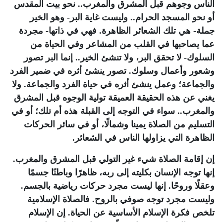
الناس وجوهم قبل المشرق والمغرب.. نحو بيت المقدس
أو نحو المسجد الحرام.. وليست غاية البر- وهو الخير
جملة- هي تلك الشعائر الظاهرة. فهي في ذاتها- مجردة
عما يصاحبها في القلب من المشاعر وفي الحياة من
السلوك- لا تحقق البر، ولا تنشئ الخير.. إنما البر تصور
وشعور وأعمال وسلوك. تصور ينشئ أثره في ضمير الفرد
والجماعة؛ وعمل ينشئ أثره في حياة الفرد والجماعة. ولا
يغني عن هذه الحقيقة العميقة تولية الوجوه قبل المشرق
والمغرب.. سواء في التوجه إلى القبلة هذه أم تلك؛ أو في
التسليم من الصلاة يمينا وشمالًا، أو في سائر الحركات
الظاهرة التي يزاولها الناس في الشعائر.
إن إقامة الصلاة شيء غير التولي قبل المشرق والمغرب.
إنها توجه الإنسان بكليته إلى ربه، ظاهرًا وباطنًا جسمًا
وعقلًا وروحًا. إنها ليست مجرد حركات رياضية بالجسم.
وليست مجرد توجه صوفي بالروح. فالصلاة الإسلامية
تلخص فكرة الإسلام الأساسية عن الحياة. إن الإسلام