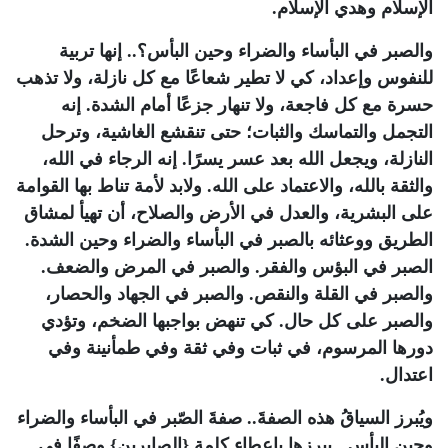
الإسلام وهدي الإسلام.
والصبر في البأساء والضراء وحين البأس؟.. إنها تربية
للنفوس وإعداد، كي لا تطير شعاعًا مع كل نازلة، ولا تذهب
حسرة مع كل فاجعة، ولا تنهار جزعًا أمام الشدة. إنه
التجمل والتماسك والثبات؛ حتى تنقشع الغاشية، وترحل
النازلة، ويجعل الله بعد عسر يسرًا. إنه الرجاء في الله،
والثقة بالله، والاعتماد على الله. ولابد لأمة تناط بها القوامة
على البشرية، والعدل في الأرض والصلاح، أن تهيأ لمشاق
الطريق ووعثائه بالصبر في البأساء والضراء وحين الشدة.
الصبر في البؤس والفقر. والصبر في المرض والضعف.
والصبر في القلة والنقص. والصبر في الجهاد والحصار،
والصبر على كل حال. كي تنهض بواجبها الضخم، وتؤدي
دورها المرسوم، في ثبات وفي ثقة وفي طمأنينة وفي
اعتدال.
ويُبرز السياقُ هذه الصفةَ.. صفةَ الصّبر في البأساء والضراء
وحين البأس.. يبرزها بإعطاء كلمة {الصابرين} وصفًا في