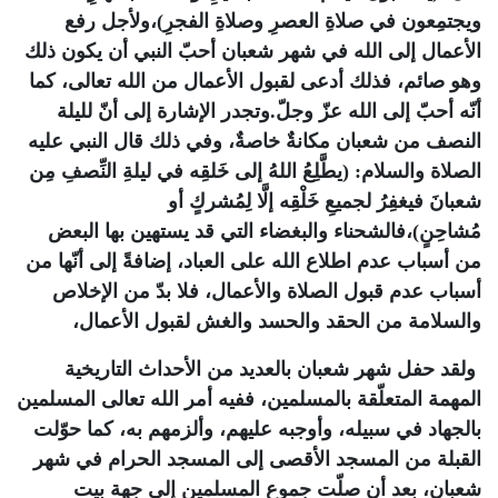
ويجتمِعون في صلاةِ العصرِ وصلاةِ الفجرِ)،ولأجل رفع
الأعمال إلى الله في شهر شعبان أحبّ النبي أن يكون ذلك
وهو صائم، فذلك أدعى لقبول الأعمال من الله تعالى، كما
أنّه أحبّ إلى الله عزّ وجلّ.وتجدر الإشارة إلى أنّ لليلة
النصف من شعبان مكانةٌ خاصةٌ، وفي ذلك قال النبي عليه
الصلاة والسلام: (يطَّلِعُ اللهُ إلى خَلقِه في ليلةِ النِّصفِ مِن
شعبانَ فيغفِرُ لجميعِ خَلْقِه إلَّا لِمُشركٍ أو
مُشاحِنٍ)،فالشحناء والبغضاء التي قد يستهين بها البعض
من أسباب عدم اطلاع الله على العباد، إضافةً إلى أنّها من
أسباب عدم قبول الصلاة والأعمال، فلا بدّ من الإخلاص
والسلامة من الحقد والحسد والغش لقبول الأعمال،
ولقد حفل شهر شعبان بالعديد من الأحداث التاريخية
المهمة المتعلّقة بالمسلمين، ففيه أمر الله تعالى المسلمين
بالجهاد في سبيله، وأوجبه عليهم، وألزمهم به، كما حوّلت
القبلة من المسجد الأقصى إلى المسجد الحرام في شهر
شعبان، بعد أن صلّت جموع المسلمين إلى جهة بيت