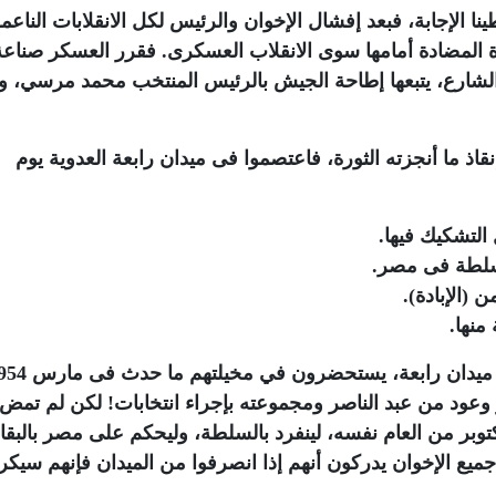
نا الإجابة، فبعد إفشال الإخوان والرئيس لكل الانقلابات الناع
ة المضادة أمامها سوى الانقلاب العسكرى. فقرر العسكر صناعة
الشارع، يتبعها إطاحة الجيش بالرئيس المنتخب محمد مرسي، و
اذ ما أنجزته الثورة، فاعتصموا فى ميدان رابعة العدوية يوم
التشكيك فيها.
لسلطة فى مصر.
(الإبادة).
منها.
وعود من عبد الناصر ومجموعته بإجراء انتخابات! لكن لم تمض
توبر من العام نفسه، لينفرد بالسلطة، وليحكم على مصر بالبقا
سكري 60 عامًا! لقد كان جميع الإخوان يدركون أنهم إذا انصرفوا من الميدان فإنهم سي