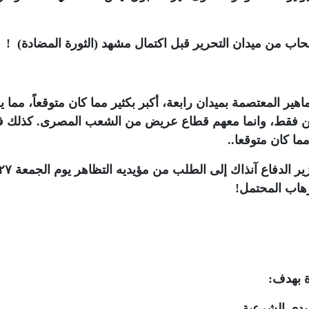
نسحاب من ميدان التحرير قبل اكتمال مشهد (الثورة المضادة) !
هير المعتصمة بميدان رابعة، أكبر بكثير مما كان متوقعاً، مما ي
لمين فقط، وانما معهم قطاع عريض من الشعب المصرى. كذلك ف
ا كان متوقعا..
فاهتزت تحت الأرض تحت الانقلاب، مما دعا وزير الدفاع آنذاك إلى الطلب من مؤيديه التظاهر
رهاب المحتمل!
ة بهدف:
يدى الشرعية .