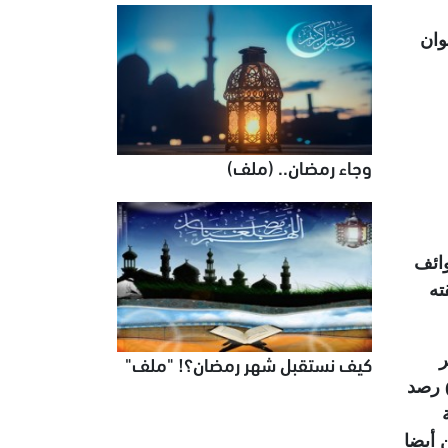
وان
وجاء رمضان.. (ملف)
وائف
ته
كيف نستقبل شهر رمضان؟! "ملف"
ر
) رصد
 ولكن أيضا