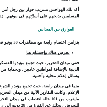
أكد تلك الهواجس تسريب حوار بين رجل أمن وبي
المسلمين بذبحهم على أسرَّتهم فى بيوتهم.. (1)
الفوارق بين الميدانين
بتزامن اعتصام رابعة مع مظاهرات 30 يونيو فى التحرير، ظهرت للناس فوارق صارخة بين المشهدين..
تحرش هناك وإحتشام هنا
ففى ميدان التحرير، حيث تجمع مؤيدوا العسك
الدينية بالإضافة لمواطنين عاديين، وبحماية 
وسائل إعلام محلية وأجنبية.
بينما فى ميدان رابعة، حيث تجمع مؤيدو الشر
الإعلام. وكانت التقارير الآتية من ميدان الت
مايقرب من 101 حالة اغتصاب في ميد