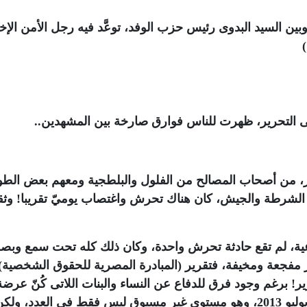
ن السيد البدوى رئيس حزب الوفد، توعَّد فيه رجل الأمن الإخ
ر، من أصحاب المصالح من الفلول والبلطجية ومعهم بعض الط
من الشرطة والجيش، كان هناك تحرش واغتصاب يوميّ تقريبا! وثق
عية، لم تقع حادثة تحرش واحدة، وكان ذلك كله تحت سمع وبص
حرير مفجعة ومخيفة، فتقرير (المبادرة المصرية للحقوق الشخصية
ان التحرير! برغم وجود فرق للدفاع عن النساء والبنات اللاتى كُنّ عرضة
للتحرش ، وذلك عن الفترة من 28 يونيو إلى 3 يوليو 2013، وهو مستوى غير مسبوق ليس فقط في العدد،