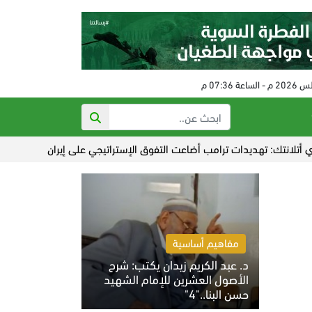
هديدات ترامب أضاعت التفوق الإستراتيجي على إيران
عدوان صهيوني عل
مفاهيم أساسية
د. عبد الكريم زيدان يكتب: شرح
الأصول العشرين للإمام الشهيد
حسن البنا.."4"