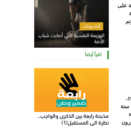
مة على
تم
أبناء وبنات
الهزيمة النفسية التي أصابت شباب
الأمة
الخميس 6 أغسطس 2026 11:12 ص
اقرأ أيضاً
لقد كان الإخوان المسلمون وهم يعتصمون فى ميدان رابعة، يستحضرون في مخيلتهم ما حدث فى مارس 1954،
 ستة
مذبحة رابعة بين الذكرى والواجب..
ء
نظرة الى المستقبل(1)
كررون