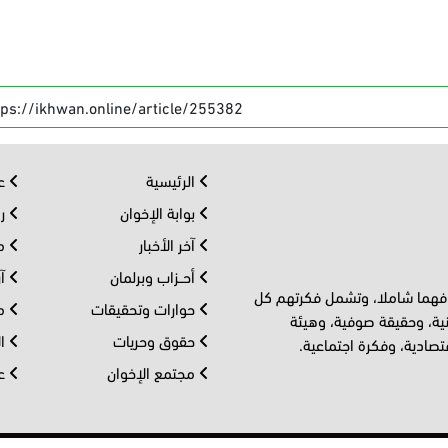
tps://ikhwan.online/article/255382
الرئيسية
عر
بوابة الإخوان
رو
آخر الأخبار
مف
أحــزاب وبرلمان
آر
 فهما شاملا، وتشمل فكرتهم كل
حوارات وتحقيقات
مل
ية، وحقيقة صوفية، وهيئة
حقوق وحريات
ال
تصادية، وفكرة اجتماعية.
مجتمع الإخوان
عا