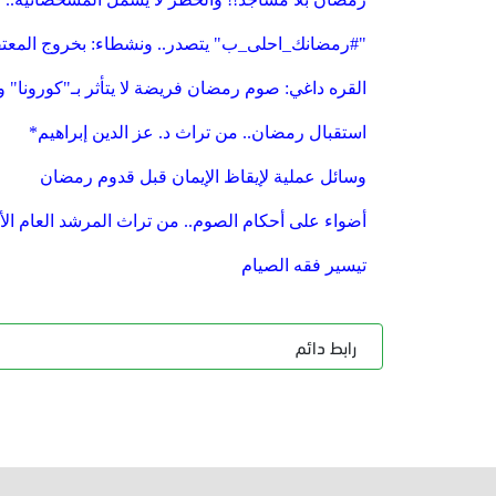
"#رمضانك_احلى_ب" يتصدر.. ونشطاء: بخروج المعتق
القره داغي: صوم رمضان فريضة لا يتأثر بـ"كورونا" 
استقبال رمضان.. من تراث د. عز الدين إبراهيم*
وسائل عملية لإيقاظ الإيمان قبل قدوم رمضان
أضواء على أحكام الصوم.. من تراث المرشد العام ا
تيسير فقه الصيام
رابط دائم