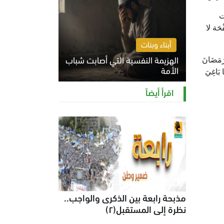
ت
ْحَة لا
أبناء وبنات
الهزيمة النفسية التي أصابت شباب
مَضَانَ
الأمة
ا بَاغِيَ
الخميس 6 أغسطس 2026 11:12 ص
اقرأ أيضاً
مذبحة رابعة بين الذكرى والواجب..
نظرة إلى المستقبل(٢)