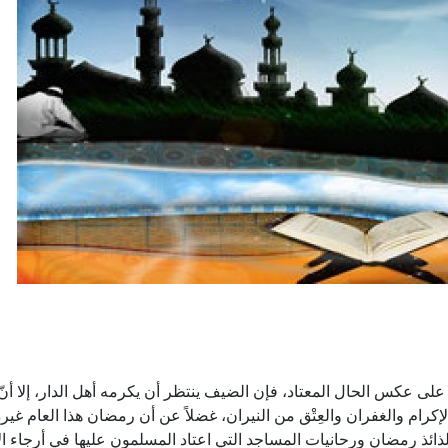
على عكس الحال المعتاد، فإن الضيف ينتظر أن يكرمه أهل الدار، إلا أنّ
الإكرام والغفران والعِتْق من النيران، غضلاً عن أن رمضان هذا العام غير
لذائذ رمضان ورحانيات المساجد التي اعتاد المسلمون عليها في أرجاء ا