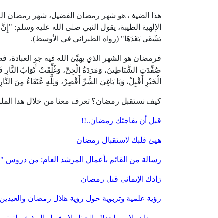
هذا الضيف هو شهر رمضان الفضيل، شهر رمضان المبارك
الإلهية الطيبة، يقول النبي صلى الله عليه وسلم: "إِنَّ لِرَبِّكُمْ فِ
يَشْقَى بَعْدَهَا" (رواه الطبراني في الأوسط).
فرمضان هو الشهر الذي يهيِّئ الله فيه جو العبادة، فصح عن ا
صُفِّدَتِ الشَّيَاطِينُ، وَمَرَدَةُ الْجِنِّ، وَغُلِّقَتْ أَبْوَابُ النَّارِ فَلَم
الْخَيْرِ أَقْبِلْ، وَيَا بَاغِيَ الشَّرِّ أَقْصِرْ، وَلِلَّهِ عُتَقَ
كيف نستقبل رمضان؟ تعرف معنا من خلال هذا المل
قبل أن يفاجئك رمضان..!!
هيئ قلبك لاستقبال رمضان
رسالة من القائم بأعمال المرشد العام: من دروس "
زادك الإيماني قبل رمضان
رؤية علمية وتربوية حول رؤية هلال رمضان والعيدين
رمضان بلا مساجد!! والحظر لا يشمل المشخصاتية.