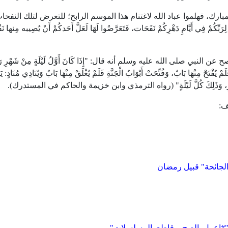
، فهلموا عباد الله لاغتنام هذا الموسم الرابح؛ للتعرض لتلك النفحا
ي أَيَّامِ دَهْرِكُمْ نَفَحَات، فَتَعَرَّضُوا لَهَا لَعَلَّ أَحَدكُمْ أَنْ يُصِيبه مِنها نَف
لنبي صلى الله عليه وسلم أنه قال: "إِذَا كَانَ أَوَّلُ لَيْلَةٍ مِنْ شَهْرِ رَ
ْ يُفْتَحْ مِنْهَا بَابٌ، وَفُتِّحَتْ أَبْوَابُ الْجَنَّةِ فَلَمْ يُغْلَقْ مِنْهَا بَابٌ وَيُنَادِي مُنَادٍ: يَ
اءُ مِنَ النَّارِ، وَذَلِكَ كُلَّ لَيْلَةٍ" (رواه الترمذي وابن خزيمة والحاكم في المستدرك).
ف:
الجائحة" قبيل رمضان
. "#اعمل_الصح_وقاطع_المسلسلات"