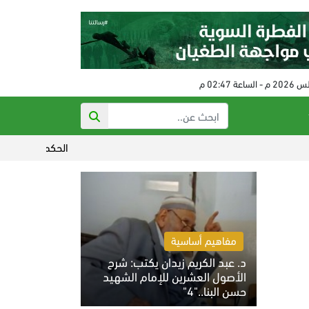
الحكم على مفتي النظام البائد ف
مفاهيم أساسية
د. عبد الكريم زيدان يكتب: شرح
الأصول العشرين للإمام الشهيد
حسن البنا.."4"