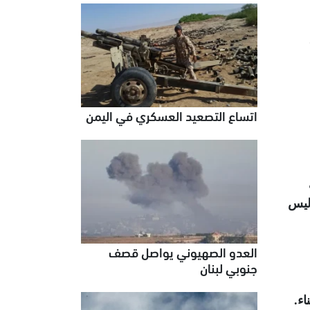
اتساع التصعيد العسكري في اليمن
ي وليس
العدو الصهيوني يواصل قصف
جنوبي لبنان
اء
.