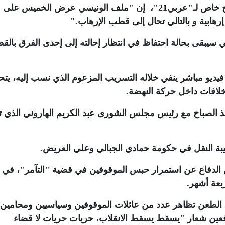
وقال محامي الدفاع فوزي جاب الله في توضيح خاص لـ"عربي21"، إن "ملف الونيسي عرض الخميس على
إرهابية و بالتالي تحال إلى قطب الإرهاب
".
ي سيبقى بحالة احتفاظ في انتظار إحالته إلى إحدى الفرق بال
يديو مباشر ينفي خلاله التسريب المزعوم الذي نسب إليه، يت
لافات داخل حركة النهضة
.
نذ الصباح مع رئيس مجلس الشورى عبد الكريم الهاروني الذي ت
حقيبة النقل في حكومة حمادي الجبالي وعلي العريض
.
 الدفاع عن استمرار حبس الموقوفين في قضية "التآمر"، في
بعة أشهر
.
 الطعن تظاهر عدد من عائلات الموقوفين وسياسيين ومحامين 
فعين شعار "يسقط يسقط الانقلاب، حريات حريات لا قضاء