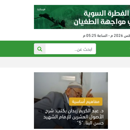
لبنان يعتقل لواء س
مفاهيم أساسية
د. عبد الكريم زيدان يكتب: شرح
الأصول العشرين للإمام الشهيد
حسن البنا.."5"