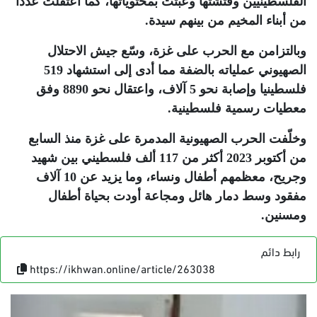
الفلسطينيين وفتشتها وعبثت بمحتوياتها، كما اعتقلت عددا
من أبناء المخيم من بينهم سيدة
.
وبالتزامن مع الحرب على غزة، وسّع جيش الاحتلال
الصهيوني عملياته بالضفة مما أدى إلى استشهاد 519
فلسطينيا وإصابة نحو 5 آلاف، واعتقال نحو 8890 وفق
معطيات رسمية فلسطينية
.
وخلّفت الحرب الصهيونية المدمرة على غزة منذ السابع
من أكتوبر 2023 أكثر من 117 ألف فلسطيني بين شهيد
وجريح، معظمهم أطفال ونساء، وما يزيد عن 10 آلاف
مفقود وسط دمار هائل ومجاعة أودت بحياة أطفال
ومسنين
.
رابط دائم
https://ikhwan.online/article/263038