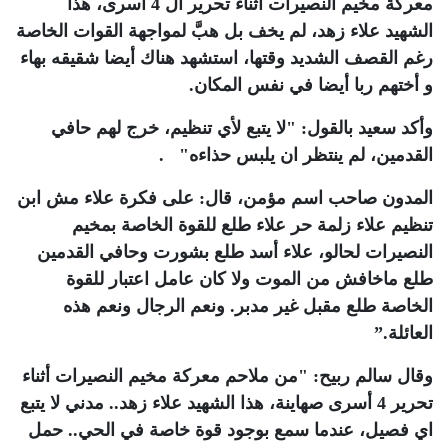
معركة مخيم النصيرات أثناء تحرير ال 4 أسرى، هذا
الشهيد علاء زهد، لم يخف بل هبَّ لمواجهة القوات الخاصة
رغم القصف الشديد وقتها، استشهد هناك أيضا شقيقه بهاء
و أختهم ربا أيضا في نفس المكان
.
وأكد سعيد بالقول: "لا يتبع لأي تنظيم، خرج لهم حافي
القدمين، لم ينتظر ان يلبس حذاءه"
.
المدون صاحب اسم مؤمن، قال: على فكرة علاء مش ابن
تنظيم علاء زلمة حر علاء طلع للقوة الخاصة بمخيم
النصيرات لحالو، علاء أسد طلع بشورت وحافي القدمين
طلع ماخافش من الموت ولا كان عامل اعتبار للقوة
الخاصة طلع مقبل غير مدبر. ونعم الرجال ونعم هذه
العائلة
”.
وقال سالم ربيح: "من ملاحم معركة مخيم النصيرات أثناء
تحرير 4 أسرى صهاينة، هذا الشهيد علاء زهد.. مدني لا يتبع
اي فصيل، عندما سمع بوجود قوة خاصة في الحي.. حمل