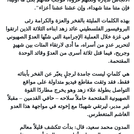
فإن متنا متنا شهداء، وإن عشنا عشنا أعزاء"
.
بهذه الكلمات المليئة بالفخر والعزة والكرامة رثى
البروفيسور الفلسطيني عائد زهد ابناءه الثلاثة الذين ارتقوا
في غزة خلال العملية الإجرامية التي شنّها العدوّ الصهيوني
لتحرير عددٍ من أسراه، ما أدى لارتقاء المئات بين شهيدٍ
وجريح، فيما قتل ثلاثة أسرى من العدوّ وقائد الوحدة
المقتحمة
.
هي كلماتٍ ليست جامدة لرجلٍ يعبّر عن الفخر بأبنائه
فقط، فقد وثقت مقاطع فيديو متداولة على مواقع
التواصل بطولة علاء زهد وهو يخرج مطاردًا القوة
الصهيونية المقتحمة حاملاً سلاحه – حافي القدمين – مقبلاً
غير مدبر، ليرتقي شهيدًا مع إخوته في مواجهة هذا العدو
الغاشم المتغطرس
.
المدون محمد سعيد، قال: بدأت تتكشف قليلاً معالم