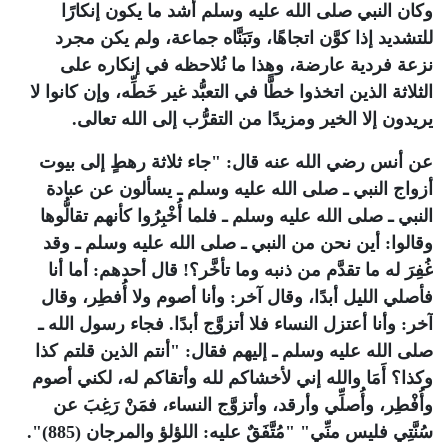
وكان النبي صلى الله عليه وسلم أشد ما يكون إنكارًا
للتشديد إذا كوَّن اتجاهًا، وتَبَنَّاه جماعة، ولم يكن مجرد
نزعة فردية عارضة، وهذا ما نُلاحظه في إنكاره على
الثلاثة الذين اتخذوا خطًّا في التعبُّد غير خَطِّه، وإن كانوا لا
يريدون إلا الخير ومزيدًا من التقرُّب إلى الله تعالى.
عن أنس رضي الله عنه قال: "جاء ثلاثة رهطٍ إلى بيوت
أزواج النبي ـ صلى الله عليه وسلم ـ يسألون عن عبادة
النبي ـ صلى الله عليه وسلم ـ فلما أُخْبِرُوا كأنهم تقالُّوها
وقالوا: أين نحن من النبي ـ صلى الله عليه وسلم ـ وقد
غُفِرَ له ما تقدَّم من ذنبه وما تأخَّر؟! قال أحدهم: أما أنا
فأصلي الليل أبدًا، وقال آخر: وأنا أصوم ولا أُفطِر، وقال
آخر: وأنا أعتزل النساء فلا أتزوَّج أبدًا. فجاء رسول الله ـ
صلى الله عليه وسلم ـ إليهم فقال: "أنتم الذين قلتم كذا
وكذا؟ أَمَا والله إني لأخشاكم لله وأتقاكم له، لكني أصوم
وأُفْطِر، وأُصلِّي وأرقد، وأتزوَّج النساء، فمَنْ رَغِبَ عن
سُنَّتِي فليس منِّي" "مُتَّفَقٌ عليه: اللؤلؤ والمرجان (885)".