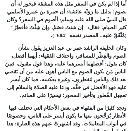
أما إذا لم يكن في السفر مثل هذه المشقة فيجوز له أن
يصوم؛ بدليل ما رَوَتْه عائشة: أن حمزة بن عمرو الأسلمي
قال للنبيِّ صلى الله عليه وسلم: أأصوم في السفر؟ وكان
كثير الصيام، فقال: "إن شئتَ فصُمْ، وإن شِئْتَ فأفطِرْ"
(مُتَّفَقٌ عليه ـ المصدر نفسه "684").
وكان الخليفة الراشد عمر بن عبد العزيز يقول بشأن
الصوم والفِطْر للمسافر، واختلاف الفقهاء: أيهما أفضل،
كان يقول: أفضلهما أيسرهما عليه، وهذا قول مقبول، فمِنَ
الناس مَن يكون الصوم مع الناس أهون عليه من أن يَقضي
بعد ذلك والناس مُفطِرون، وغيره بعكسه، فما كان أيسر
عليه فهو الأفضل في حَقِّه. ودعا عليه الصلاة والسلام إلى
تعجيل الفُطور وتأخير السحور؛ تيسيرًا على الصائم.
ونجد كثيرًا من الفقهاء في بعض الأحكام التي تختلف فيها
الأنظار يُرَجِّحون منها ما يكون أيسر على الناس، وخصوصًا
في أبواب المعاملات، وقد اشتهرتْ عنهم هذه العبارة: هذا