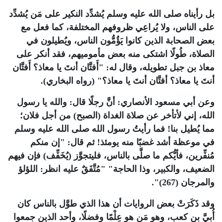
بل رأيناه صلى الله عليه وسلم يُشدِّد النكير على مَن يُشدِّد
على الناس، ولا يُراعِي ظروفهم المختلفة، كما فعل مع
بعض الصحابة الذين كانوا يَؤُمُّون الناس، ويُطيلون في
الصلاة، طُولًا اشتكى منه بعض مأموميهم، فقد أنكر على
معاذ بن جبل تطويله، وقال له: "أَفتَّان أنتَ يا معاذ؟ أَفتَّان
أنتَ يا معاذ؟ أفتَّان أنتَ يا معاذ؟" (رواه البخاري).
وعن أبي مسعود الأنصاري: أنَّ رجلًا قال: والله يا رسول
الله، إني لأتأخر عن صلاة الغداة (الصبح) من أجل فلان؛
مما يُطيل بنا! فما رأيتُ رسول الله صلى الله عليه وسلم
في موعظة أشد غضبًا منه يومئذ! ثم قال: "إن منكم
مُنفِّرين، فأيُّكم ما صلَّى بالناس، فليتجوَّز (يُخَفِّف) فإن فيهم
الضعيف، والكبير، وذا الحاجة" "مُتَّفَقٌ عليه انظر: اللؤلؤ
والمرجان (267)".
وقد ذَكَرَتْ بعض الروايات أن هذا الذي طوَّل بالناس كان
أُبيَّ بن كعب، وهو مَن هو عِلْمًا وفضلًا، وأحد الذين جمعوا