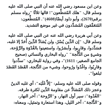
وعن ابن مسعود رضي الله عنه أن النبي صلى الله عليه
وسلم قال: "هلك المُتنطِّعون"! قالها ثلاثًا "رواه مسلم
برقم(2670)، وأبو داود أيضًا(4608)". المُتنطِّعون:
المُتعَمِّقون المُشدِّدون في غير موضع التشديد.
وعن أبي هريرة رضي الله عنه عن النبي صلى الله عليه
وسلم قال: "إن الدِّين يُسْرٌ، ولن يُشادَّ الدِّينَ أَحَدٌ إلا غلبه،
فسَدِّدوا، وقارِبوا، وأبشرُوا، واستعينوا بالغُدْوَة والرَّوْحة،
وشيءٍ من الدُّلْجة" "رواه البخاري والنسائي (صحيح
الجامع الصغير: 1611)"، وفي رواية للبخاري: "سدِّدوا
وقارِبُوا، واغْدُوا ورُوحوا، وشيء من الدُّلجة، القَصْدَ القَصْدَ
تَبلغوا".
وقوله صلى الله عليه وسلم: "إلاَّ غَلَبَه": أي غلبه الدينُ
وعجز ذلك المُشادُّ عن مقاومة الدِّين لكثرة طرقه.
"الغُدْوة": سير أول النهار، و"الرَّوحة": آخر النهار،
و"الدُّلجة": آخر الليل، وهذا استعارة وتمثيل، ومعناه: