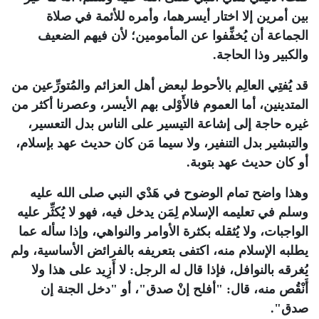
بين أمرين إلا اختار أيسرهما، وأمره للأئمة في صلاة
الجماعة أن يُخفِّفوا عن المأمومين؛ لأن فيهم الضعيف
والكبير وذا الحاجة.
قد يُفتِي العالِم بالأحوط لبعض أهل العزائم والمُتورِّعين من
المتدينين، أما العموم فالأَوْلى بهم الأيسر، وعصرنا أكثر من
غيره حاجة إلى إشاعة التيسير على الناس بدل التعسير،
والتبشير بدل التنفير، ولا سيما مَن كان حديث عهد بإسلام،
أو كان حديث عهد بتوبة.
وهذا واضح تمام الوضوح في هَدْي النبي صلى الله عليه
وسلم في تعليمه الإسلام لِمَن يدخل فيه، فهو لا يُكثِّر عليه
الواجبات، ولا يُثقله بكثرة الأوامر والنواهي، وإذا سأله عما
يطلبه الإسلام منه، اكتفى بتعريفه بالفرائض الأساسية، ولم
يُغرقه بالنوافل، فإذا قال له الرجل: لا أَزِيد على هذا ولا
أَنْقُص منه، قال: "أفلح إنْ صدق"، أو "دخل الجنة إن
صدق".