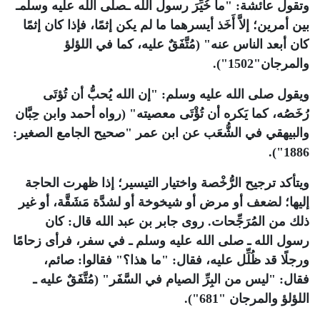
وتقول عائشة: "ما خُيِّرَ رسول الله ـصلى الله عليه وسلمـ
بين أمرين؛ إلاَّ أَخَذ أيسرهما ما لم يكن إثمًا، فإذا كان إثمًا
كان أبعد الناس عنه" (مُتَّ‍فَقٌ عليه، كما في اللؤلؤ
والمرجان"1502").
ويقول صلى الله عليه وسلم: "إن الله يُحبُّ أن تُؤتَى
رُخَصُه، كما يَكره أن تُؤْتَى معصيته" (رواه أحمد وابن حِبَّان
والبيهقي في الشُّعَب عن ابن عمر "صحيح الجامع الصغير:
1886").
ويتأكد ترجيح الرُّخْصة واختيار التيسير؛ إذا ظهرت الحاجة
إليها؛ لضعف أو مرض أو شيخوخة أو لشدَّة مَشَقَّة، أو غير
ذلك من المُرَجِّحات. روى جابر بن عبد الله قال: كان
رسول الله ـ صلى الله عليه وسلم ـ في سفر، فرأى زحامًا
ورجلًا قد ظُلِّل عليه، فقال: "ما هذا؟" فقالوا: صائم،
فقال: "ليس من البِرِّ الصيام في السَّفَر" (مُتَّفَقٌ عليه ـ
اللؤلؤ والمرجان "681").