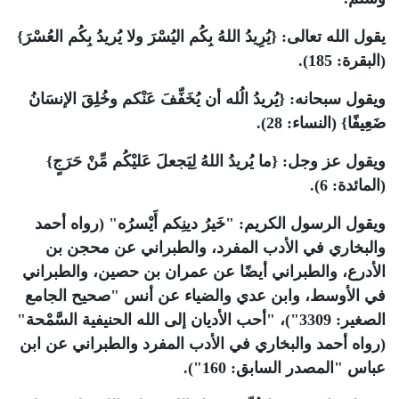
يقول الله تعالى: {يُرِيدُ اللهُ بِكُم اليُسْرَ ولا يُريدُ بِكُم العُسْرَ}
(البقرة: 185).
ويقول سبحانه: {يُريدُ الُله أن يُخَفِّفَ عَنْكم وخُلِقَ الإنسَانُ
ضَعِيفًا} (النساء: 28).
ويقول عز وجل: {ما يُريدُ اللهُ لِيَجعلَ عَليْكُم مِّنْ حَرَجٍ}
(المائدة: 6).
ويقول الرسول الكريم: "خَيرُ دينِكم أَيْسرُه" (رواه أحمد
والبخاري في الأدب المفرد، والطبراني عن محجن بن
الأدرع، والطبراني أيضًا عن عمران بن حصين، والطبراني
في الأوسط، وابن عدي والضياء عن أنس "صحيح الجامع
الصغير: 3309")، "أحب الأديان إلى الله الحنيفية السَّمْحة"
(رواه أحمد والبخاري في الأدب المفرد والطبراني عن ابن
عباس "المصدر السابق: 160").