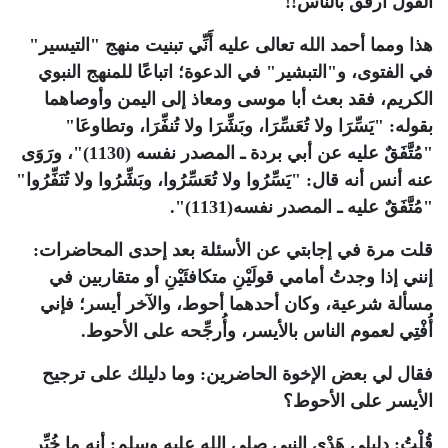
القول أرفق بالناس!!
هذا ومما أحمد الله تعالى عليه أَنِّي تبنيت منهج "التيسير"
في الفتوى، و"التبشير" في الدعوة؛ اتباعًا للمنهج النبوي
الكريم، فقد بعث أبا موسى ومعاذ إلى اليمن وأوصاهما
بقوله: "يَسِّرَا ولا تُعَسِّرَا، وبَشِّرَا ولا تُنفِّرَا، وتطاوعَا"
"مُتَّفَقٌ عليه عن أبي بردة ـ المصدر نفسه (1130)"، ورَوَى
عنه أنس أنه قال: "يَسِّرُوا ولا تُعَسِّرُوا، وبَشِّرُوا ولا تُنَفِّرُوا"
"مُتَّفَقٌ عليه ـ المصدر نفسه(1131)".
قلت مرة في إجابتي عن الأسئلة بعد إحدى المحاضرات:
إنني إذا وجدتُ أمامي قولَيْنِ متكافئَيْنِ أو متقاربين في
مسألة شرعية، وكان أحدهما أحوط، والآخر أيسر؛ فإني
أُفْتِي لعموم الناس بالأيسر، وأُرجِّحه على الأحوط.
فقال لي بعض الإخوة الحاضرين: وما دليلك على ترجيح
الأيسر على الأحوط؟
قُلْتُ: دليلي هَدْي النبي صلى الله عليه وسلم: أنه ما خُيِّر