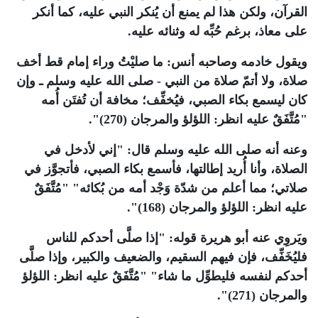
القرآن، ولكن هذا لم يمنع أن يُنكر النبي عليه، كما أنكر
على معاذ، برغم حُبِّه له وثنائه عليه.
ويقول خادمه وصاحبه أنس: ما صليْتُ وراء إمام قط أخف
صلاة، ولا أتمّ صلاة من النبي - صلى الله عليه وسلم ـ وإن
كان ليسمع بكاء الصبي، فيُخفِّف؛ مخافة أن تُفتَن أُمه
"مُتَّفَقٌ عليه انظر: اللؤلؤ والمرجان (270)".
وعنه أنه صلى الله عليه وسلم قال: "إني لأدخل في
الصلاة، وأنا أُريد إطالتها، فأسمع بكاء الصبي، فأتجوَّز في
صلاتي؛ مما أعلم من شدّة وَجْد أمه من بُكائه" "مُتَّفَقٌ
عليه انظر: اللؤلؤ والمرجان (168)".
ويَروِي عنه أبو هريرة قوله: "إذا صلَّى أحدكم للناس
فليُخَفِّف، فإن فيهم السقيم، والضعيف والكبير، وإذا صلَّى
أحدكم لنفسه فليطوِّل ما شاء" "مُتَّفَقٌ عليه انظر: اللؤلؤ
والمرجان (271)".