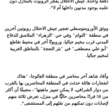
دفعة واحدة. جيش الاحتلال يفجّر الروبوت بالمنازل دون
علمه بوجود مدنيين داخلها أم لا
.”
ووثق الأورومتوسطي تفجير جيش الاحتلال روبوتين آخرين
في منطقة "التوام" وفي حي "الزهراء" الملاصق للدفاع
المدني غرب مخيم جباليا، وروبوتًا آخر في محيط تقاطع
"أبو علي مصطفى" في "بئر النعجة" بالمناطق الغربية
لمخيم جباليا
.
وأفاد شاهد آخر محاصر في منطقة الفالوجا: "هناك
انفجارات هائلة حدثت في المنطقة المحاصرين بها بالقرب
من دوار الشرافي، لا يمكن تمييز ماهيتها"، مضيفًا أن أكثر
من 50 فردًا محاصرين حاليًّا في منزل، تعرض ثلاثة منهم
لإصابات دون تمكنهم من نقلهم إلى المستشفى
.”