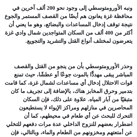
ونبه الأورومتوسطي إلى وجود نحو 200 ألف آخرين في
محافظة غزة يعانون هم أيضًا من القصف المستمر والجوع
نتيجة توقف إدخال المساعدات والبضائع، وهو ما يعني أن
أكثر من 400 ألف من السكان المتواجدين شمال وادي غزة
يتعرضون لمختلف أنواع القتل والتشريد والتجويع
.
وحذر الأورومتوسطي بأن من ينجو من القتل والقصف
المباشر يبقى مهددًّا بالموت جوعًا أو عطشًا، حيث تمنع
قوات الاحتلال إدخال أي مساعدات لشمال غزة، كما قامت
بتدمير وحرق المخابز هناك، بالإضافة إلى تجريف ما كان
متبقيًا من آبار المياه. علاوة على ذلك، فإن السكان
المحاصرين في منازلهم ومراكز الإيواء لا يستطيعون
التحرك للبحث عن أي طعام في محيطهم، كما أن
اضطرار بعضهم للنزوح الداخلي عدة مرات دفعهم للتخلي
عن أمتعتهم ومخزونهم من الطعام والماء، وبالتالي، فإن