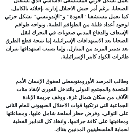
يعمل بشكل جزئي المستشفى الأساسي الذي يستقبل
الضحايا، برغم أمر جيش الاحتلال إدارته بإخلائه بالكامل.
كما يعمل مستشفيا "العودة" و"الإندونيسي" بشكل جزئي
لوجود أعداد قليلة من الطواقم الطبية. وتواجه طواقم
الإسعاف والدفاع المدني صعوبات في التحرك لنقل
الضحايا بعد الاستهدافات الإسرائيلية إما نتيجة قطع الطرق
بعد تدمير المزيد من المنازل، وإما بسبب استهدافها بنيران
طائرات الكواد كابتر الإسرائيلية
.
وطالب المرصد الأورومتوسطي لحقوق الإنسان الأمم
المتحدة والمجتمع الدولي بالتدخل الفوري لإنقاذ مئات
الآلاف من سكان شمال غزة، ووقف جريمة الإبادة
الجماعية التي ترتكبها قوات الاحتلال الصهيوني للعام الثاني
على التوالي، وفرض حظر أسلحة شامل عليها، ومساءلتها
ومعاقبتها على كافة جرائمها، واتخاذ كل التدابير الفعلية
لحماية الفلسطينيين المدنيين هناك
.