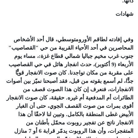
ذاتها
.
شهادات
وفي إفادته لطاقم الأورومتوسطي، قال أحد الأشخاص
المحاصرين في أحد الأحياء القريبة من حي "القصاصيب"
جنوب غرب مخيم جباليا شمالي قطاع غزة:، مساء يوم
الأربعاء (9 أكتوبر)، حدث انفجار هائل في حي القصاصيب
على مقربة من مكان تواجدنا. كان صوت الانفجار قويًّا
جدًّا، لم أسمع بقوته من قبل، فقد أصبحنا نميّز بين أصوات
الانفجارات، فنعرف إن كان هذا الصوت قصف من
الطائرات أم المدفعية أم غيره. حقيقة، كان صوت الانفجار
أقوى بمرات من صوت القصف الجوي، حتى أن الغبار
الأبيض غطى المنطقة بالكامل. وتبين لنا لاحقًا أن هذا
الانفجار ناتج عن تفجير روبوت محمّل بأطنان من
المتفجرات، وأن هذا الروبوت يدمّر قرابة 6 أو 7 منازل