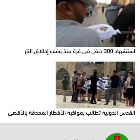
استشهاد 300 طفل في غزة منذ وقف إطلاق النار
القدس الدولية تطالب بمواكبة الأخطار المحدقة بالأقصى