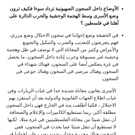
الأوضاع داخل السجون الصهيونية تزداد سوءا فكيف ترون
وضع الأسرى وسط الهجمة الوحشية والحرب الدائرة على
أهلنا في فلسطين ؟
في الحقيقة وضع إخواننا في سجون الاحتلال وضع مزري،
فهم يتعرضون للتعذيب والضرب والتنكيل والتجويع
والأمراض وكثير من المعاناة التي لا توصف في ظل وهجمة
وحشية غير مسبوقة وحرب إبادة داخل السجون، ما يحصل
في غزة ينعكس أيضا على السجون، فهناك شهداء في
السجون وهناك مرضى في السجون وهناك جوعى في
السجون.
الأسرى يعانون معاناة شديدة جدا في غياب الزيارات وفي
غياب اطلاع الجهات القانونية والدولية بعد أن استفرد بهم
الاحتلال ، فكما أطلقت يده في الخارج فهي داخل السجون
مطلقة أكثر، ربما تستطيع الكاميرات والإعلام والصحافة
أن تنقل شيئا من معاناة الفلسطينيين في غزة مثلا، لكنها
لا تستطيع أن تنقل شيئا عما يحدث في السجون، ففي
السجون هناك مجزرة وعذاب شديد يصب على إخواننا في