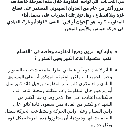
هي التحديات التي تواجه المقاومة خلال هذه المرحلة خاصة بعد
مرور أكثر من عام من العدوان الصهيوني المستمر على قطاع
غزة وبلا انقطاع ، وهل تؤثر تلك الضربات على مجمل أداء
المقاومة ؟ وما هو
"إخوان أونلاين" التقى “فؤاد أبو نار”، القيادي
في حركة حماس والأسير المحرر
بداية كيف ترون وضع االمقاومة وخاصة في "القسام"
عقب استشهاد القائد الكبير يحيى السنوار ؟
التأثر لا شك هو تأثر عاطفي نظرا لطبيعة شخصية السنوار
وحب الجميع له ، ولكن الحقيقة المؤكدة أنه على المستوى
المادي والعسكري فلن تتأثر المقاومة برحيل قائد كبير مثل
أبو إبراهيم حال المقاومة رغم مكانته ومحبة الناس له ،
فالكتائب اعتادت على هذا الأمر وقد ودعنا الكثير من
الشهداء والكثير من القادة ممن سبقوه، قادة كانوا على
رأس القسام وعلى رأس الحركة واستطاعت الحركة بفضل
الله ثم بشبابها وجنودها، أن يتجاوزوا هذه المرحلة بكل قوة
وبكل جدارة.