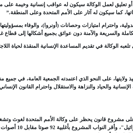
و تعليق لعمل الوكالة سيكون له عواقب إنسانية وخيمة على مل
تها، كما سيكون له آثار على الأمم المتحدة وعلى المنطقة
”.
الدولية، واحترام امتيازات وحصانات (أونروا)، والوفاء بمسؤوليتها
كاملة والسريعة والآمنة دون عوائق بجميع أشكالها إلى قطاع غ
به الوكالة في تقديم المساعدة الإنسانية المنقذة لحياة اللاج
ذ ولايتها، على النحو الذي اعتمدته الجمعية العامة، في جميع م
الإنسانية والحياد والنزاهة والاستقلال واحترام القانون الإنساني
 على مشروع قانون يحظر على وكالة الأمم المتحدة لغوث وتشغ
اللاجئين الفلسطينيين (أونروا) العمل في "إسرائيل"، وأقر النواب المشروع بأغلبية 92 صوتا مقابل 10 أصوات