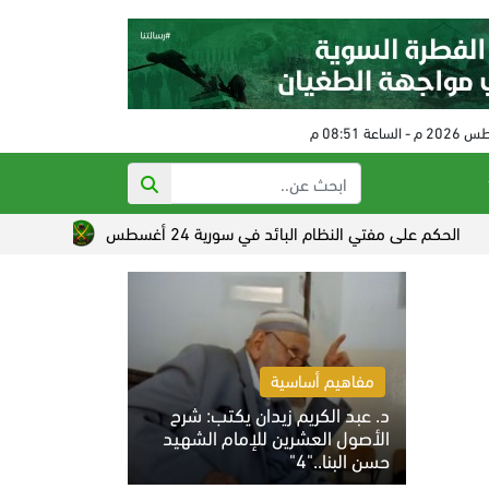
لى مفتي النظام البائد في سورية 24 أغسطس
تصاعد القلق الصهيو
مفاهيم أساسية
د. عبد الكريم زيدان يكتب: شرح
الأصول العشرين للإمام الشهيد
حسن البنا.."4"