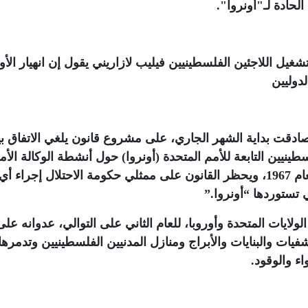
الحادة لـ"أونروا"
.
غيل اللاجئين الفلسطينيين فيليب لازاريني يقول إن انهيار الأون
دوليين
 صادقت بداية الشهر الجاري، على مشروع قانون يلغي الاتفاق ب
نيين التابعة للأمم المتحدة (أونروا) حول أنشطة الوكالة الأم
في الضفة الغربية وقطاع غزة المحتلين منذ العام 1967، ويحظر القانون على ممثلي حكومة الاحتلال إجراء أي
ي تستوردها “أونروا
”.
ايات المتحدة وأوروبا، للعام الثاني على التوالي، عدوانه على
ت والبنايات والأبراج ومنازل المدنيين الفلسطينيين وتدمرها
اء والوقود
.