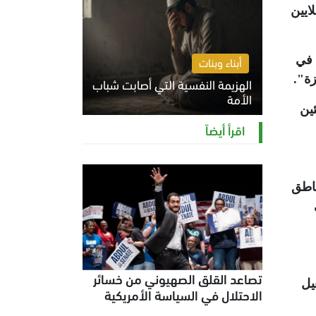
ايين
 في
أبناء وبنات
زة"
.
الهزيمة النفسية التي أصابت شباب
الأمة
ئين
الخميس 6 أغسطس 2026 11:12 ص
اقرأ أيضاً
ناطق
تصاعد القلق الصهيوني من خسائر
يل
الاحتلال في السياسة الأمريكية