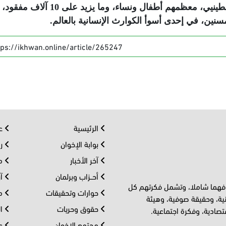
وخلّف العدوان نحو 145 ألف شهيد وجريح فلسطينيي، معظمهم أطفال ونساء، وم
ين، في إحدى أسوأ الكوارث الإنسانية بالعالم
.
tps://ikhwan.online/article/265247
الرئيسية
عر
بوابة الإخوان
رو
آخر الأخبار
مف
أحــزاب وبرلمان
آر
 فهما شاملا، وتشمل فكرتهم كل
حوارات وتحقيقات
مل
ية، وحقيقة صوفية، وهيئة
حقوق وحريات
ال
تصادية، وفكرة اجتماعية.
مجتمع الإخوان
عا