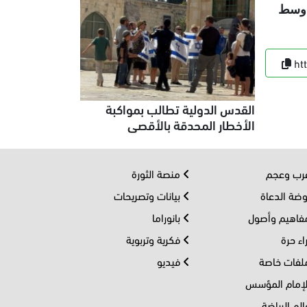
ا يزيد على 10 آلاف مفقود، وسط
ht
القدس الدولية تطالب بمواكبة
الأخطار المحدقة بالأقصى
ب وعجم
منصة الثورة
ضة الدعاة
بيانات وتصريحات
اهيم وأصول
بانوراما
اء حرة
فكرية وتربوية
فات خاصة
فيديو
إمام المؤسس
لم الرياضة