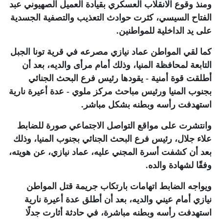
ومنذ وقوع الانقلاب العسكري بقيادة العميل الصهيوني عبد
الفتاح السيسي، كثرت حوادث التعذيب والتصفية الجسدية
على يد الداخلية للمواطنين
.
كما لقي المواطن عماد نيازي مصرعه في قرية تونا الجبل
التابعة لمحافظة المنيا، وذلك أمام مرأى والديه، بعد أن
أطلقت قوة أمنية - يقودها رئيس فرع البحث الجنائي
بجنوب المنيا ورئيس مباحث مركز ملوي - عدة أعيرة نارية
استهدفت رأسه وبطنه بشكل مباشر
.
وانتشرت على مواقع التواصل الاجتماعي صورة للضابط
علاء جلال، رئيس فرع البحث الجنائي بجنوب المنيا، وذلك
بعد أن كشفت أسرة المجني عليه، عماد نيازي، عن هويته،
وفقًا لشهادة والده
.
ويواجه الضابط اتهامات بارتكاب جريمة قتل المواطن
نيازي أمام عيني والديه، بعد أن أطلق عدة أعيرة نارية
استهدفت رأسه وبطنه مباشرة، في حادثة أثارت جدلًا