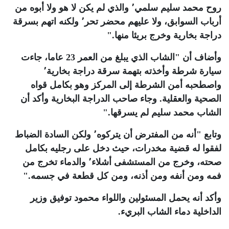
روح محمد سليم سلمي٬ والذي لم يكن لا هو ولا أبوه من
أرباب السوابق، ولا عليهم محضر تحر٬ ولكنه اتهم بسرقة
دراجة بخارية وخرج بريئا منها
".
وأضاف أن "الشاب الذي يبلغ من العمر 23 عاما، جاءت
سيارة شرطة وأخذته بتهمة سرقة دراجة بخارية٬
واصطحبه أمن الشرطة إلى المركز وهو بكامل قواه
الصحية والعقلية. وجاء صاحب الدراجة البخارية وأكد أن
الشاب محمد سليم لم يسرقها
".
وتابع "أنه من المفترض أن يتركوه٬ ولكن السادة الضباط
لفقوا له قضية مخدرات، حيث دخل على رجليه بكامل
صحته، وخرج من المستشفى أشلاء٬ والدماء تخرج من
فمه ومن أنفه ومن أذنه، ومن كل قطعة في جسمه
".
وأكد أنه يحمل المسئولين واللواء محمود توفيق وزير
الداخلية دماء الشاب البريء
.