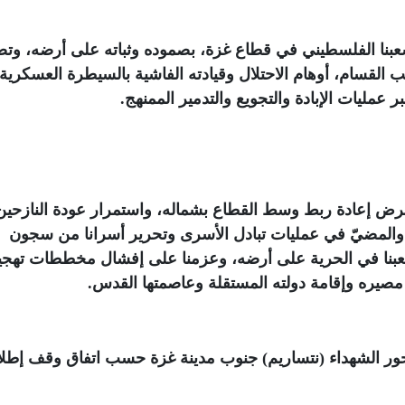
عبنا الفلسطيني في قطاع غزة، بصموده وثباته على أرضه، وت
ب القسام، أوهام الاحتلال وقيادته الفاشية بالسيطرة العسكرية
مليات الإبادة والتجويع والتدمير الممنهج
.
رض إعادة ربط وسط القطاع بشماله، واستمرار عودة النازحين
المضيّ في عمليات تبادل الأسرى وتحرير أسرانا من سجون
شعبنا في الحرية على أرضه، وعزمنا على إفشال مخططات تهجي
مصيره وإقامة دولته المستقلة وعاصمتها القدس
.
حور الشهداء (نتساريم) جنوب مدينة غزة حسب اتفاق وقف إطل