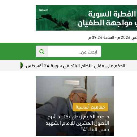
 على مفتي النظام البائد في سورية 24 أغسطس
تصاعد القلق الص
مفاهيم أساسية
د. عبد الكريم زيدان يكتب: شرح
الأصول العشرين للإمام الشهيد
حسن البنا.."4"