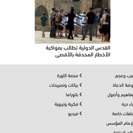
القدس الدولية تطالب بمواكبة
الأخطار المحدقة بالأقصى
ب وعجم
منصة الثورة
ضة الدعاة
بيانات وتصريحات
اهيم وأصول
بانوراما
اء حرة
فكرية وتربوية
فات خاصة
فيديو
إمام المؤسس
لم الرياضة