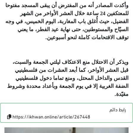
وأكدت المصادر أنه من المفترض أن يبقى المسجد مفتوحا
للمعتكفين 24 ساعة خلال العشر الأواخر من الشهر
الفضيل، حيث أُغلق باب المغاربة، اليوم الخميس، في وجه
السيّاح والمستوطنين، حتى نهاية عيد الفطر، ما يعني
توقف الاقتحامات كاملة لنحو أسبوعين
.
ويذكر أن الاحتلال منع الاعتكاف ليلتي الجمعة والسبت،
قبل العشر الأواخر، كما أبعد العشرات من فلسطينيي
القدس والداخل المحتل، ومنع تماما دخول فلسطينيي
الضفة الغربية إلا في يوم الجمعة وبأعداد محددة وشروط
مقيّدة
.
رابط دائم
https://ikhwan.online/article/267448