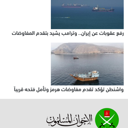
رفع عقوبات عن إيران.. وترامب يشيد بتقدم المفاوضات
واشنطن تؤكد تقدم مفاوضات هرمز وتأمل فتحه قريباً