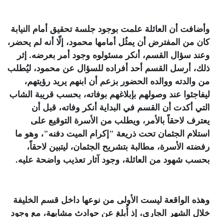
وأضافت أن العائلة علمت بوجود جلسة تحقيق أمام النيابة
كان من المفترض أن يمثُل أمامها محمود، إلّا أنه لم يحضر،
وعند سؤال القسم، أنكر مسئولوه وجود أمر بعرضه. إثر
ذلك، أرسل القسم أحد أفراده للسؤال عن محمود، ليُطلب
من والدته ووالده الحضور بزعم أن ابنهم يريد رؤيتهم،
ليفاجئوا عند وصولهم بإبلاغهم بوفاته، بحسب قريبة الشاب
التي أكدت أن القسم في البداية أنكر وفاته، قبل أن
يعترف لاحقاً بالأمر، ويطلب من الأسرة التوقيع على
استلام الجثمان تحت ذريعة "إكرام الميت دفنه"، وهو ما
رفضته الأسرة، مطالبة بتشريح الجثمان، ليتبين لاحقاً،
بحسب شهود من العائلة، وجود آثار تعذيب واضحة عليه
.
وهذه الواقعة ليست الأولى من نوعها داخل قسم الخليفة
خلال الشهر الجاري، إذ أُبلغ عن حوادث مشابهة، مع وجود