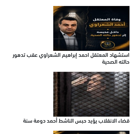
استشهاد المعتقل احمد إبراهيم الشعراوي عقب تدهور
حالته الصحية
قضاء الانقلاب يؤيد حبس الناشط أحمد دومة سنة