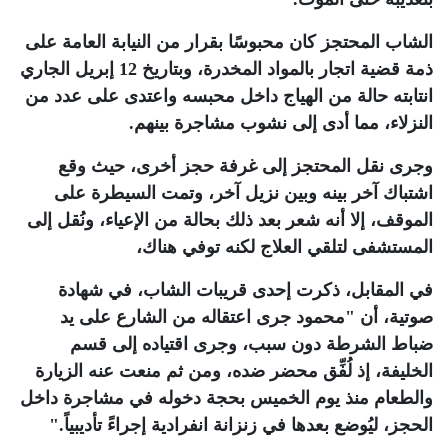
الشاب المحتجز كان محبوسًا بقرار من النيابة العامة على
ذمة قضية اتجار بالمواد المخدرة، وبتاريخ 12 إبريل الجاري
انتابته حالة من الهياج داخل محبسه واعتدى على عدد من
النزلاء، مما أدى إلى نشوب مشاجرة بينهم
.
وجرى نقل المحتجز إلى غرفة حجز أخرى، حيث وقع
اشتباك آخر بينه وبين نزيل آخر، وتمت السيطرة على
الموقف، إلا أنه شعر بعد ذلك بحالة من الإعياء، ونُقل إلى
المستشفى لتلقي العلاج لكنه توفي هناك،
في المقابل، ذكرت إحدى قريبات الشاب، في شهادة
صوتية، أن "محمود جرى اعتقاله من الشارع على يد
ضباط الشرطة دون سبب، وجرى اقتياده إلى قسم
الخليفة، إذ لُفِّق محضر ضده، ومن ثم منعت عنه الزيارة
والطعام منذ يوم الخميس بحجة دخوله في مشاجرة داخل
الحجز، ليُوضع بعدها في زنزانة انفرادية إجراءً تأديبياً
".