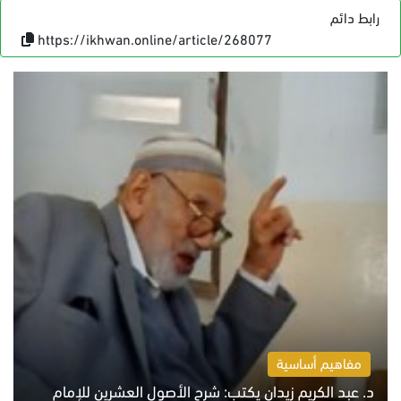
رابط دائم
https://ikhwan.online/article/268077
مفاهيم أساسية
د. عبد الكريم زيدان يكتب: شرح الأصول العشرين للإمام