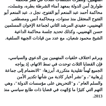
طوارئ أمن الدولة بمعهد أمناء الشرطة بطره، وشملت،
محاكمة أحمد عبد المنعم أبو الفتوح، نجل د. عبد المنعم أبو
الفتوح المعتقل منذ سنوات، ومحاكمة أنس ومصطفى
الهضيبي، حفيدي المرشد الثاني لجماعة الإخوان المسلمين
حسن الهضيبي، وكذلك تحديد جلسة محاكمة الداعية
الشيخ محمود شعبان، مع عدد من قيادات الجبهة السلفية
.
وبرغم اختلاف خلفيات المتهمين بين الدعوي والسياسي،
فإن القضايا الثلاث توحدت في نمط الاتهام، إذ يواجه
الجميع تُهماً تقليدية متكررة، أبرزها: "الانضمام إلى جماعة
إرهابية"، و"نشر أخبار كاذبة من شأنها تكدير الأمن
والسلم العام"، و"التحريض على مؤسسات الدولة"، وهي
التهم التي كثيرًا ما وُجّهت في قضايا ذات طابع سياسي منذ
.
2013