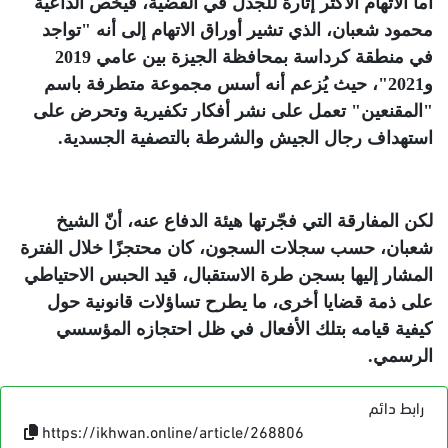
أما الاتهام الأكثر إثارة للجدل في القضية، فيخص الداعية
محمود شعبان، الذي تشير أوراق الاتهام إلى أنه "تواجد
في منطقة كرداسة بمحافظة الجيزة بين عامي 2019
و2021"، حيث يُزعم أنه أسس مجموعة متطرفة باسم
"المقنعين" تعمل على نشر أفكار تكفيرية وتحرض على
استهداف رجال الجيش والشرطة بالتصفية الجسدية
.
لكن المفارقة التي فجّرتها هيئة الدفاع عنه، أنّ الشيخ
شعبان، حسب سجلات السجون، كان محتجزًا خلال الفترة
المشار إليها بسجن طرة الاستقبال، قيد الحبس الاحتياطي
على ذمة قضايا أخرى، ما يطرح تساؤلات قانونية حول
كيفية قيامه بتلك الأفعال في ظل احتجازه المؤسسي
الرسمي
.
رابط دائم
https://ikhwan.online/article/268806