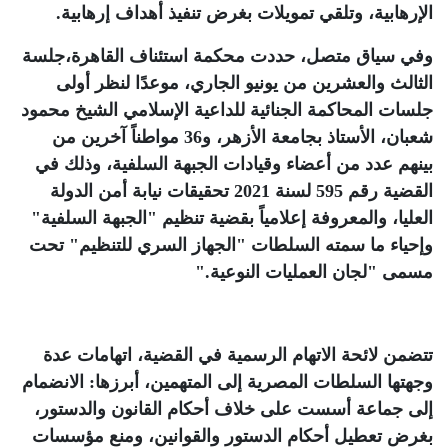
الإرهابية، وتلقي تمويلات بغرض تنفيذ أهداف إرهابية
.
وفي سياق متصل، حددت محكمة استئناف القاهرة،جلسة
الثالث والعشرين من يونيو الجاري، موعدًا لنظر أولى
جلسات المحاكمة الجنائية للداعية الإسلامي الشيخ محمود
شعبان، الأستاذ بجامعة الأزهر، و36 مواطناً آخرين من
بينهم عدد من أعضاء وقيادات الجبهة السلفية، وذلك في
القضية رقم 595 لسنة 2021 تحقيقات نيابة أمن الدولة
العليا، والمعروفة إعلامياً بقضية تنظيم "الجبهة السلفية"
وإحياء ما سمته السلطات "الجهاز السري للتنظيم" تحت
مسمى "لجان العمليات النوعية
".
تتضمن لائحة الاتهام الرسمية في القضية، اتهامات عدة
وجهتها السلطات المصرية إلى المتهمين، أبرزها: الانضمام
إلى جماعة أسست على خلاف أحكام القانون والدستور،
بغرض تعطيل أحكام الدستور والقوانين، ومنع مؤسسات