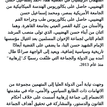
المتهمان الرئيسيان في القضية هما، أحمد إسماعيل حسن
الهضيبي، حاصل على بكالوريوس الهندسة الميكانيكية من
الجامعة الأمريكية بمصر، ومحمد إسماعيل حسن
الهضيبي، حاصل على بكالوريوس طب وجراحة الفم
والأسنان من كلية القصر العيني بجامعة القاهرة. وهما
اثنان من أبناء حسن الهضيبي، الذي تولى منصب المرشد
العام الثاني لجماعة الإخوان المسلمين بعد اغتيال مؤسسها
الإمام الشهيد حسن البنا، ما يضفي على القضية أبعادًا
تاريخية وسياسية إضافية، ويعيد إلى الواجهة صراعًا طال
أمده بين الدولة والجماعة التي صُنّفت رسميًا كـ"إرهابية"
منذ عام 2013
.
وجهت نيابة أمن الدولة العليا إلى المتهمين مجموعة من
الاتهامات ذات الطابع السياسي والأمني، جاء في مقدمتها
الانضمام إلى جماعة إرهابية أُسست على خلاف أحكام
القانون والدستور، والمشاركة في تحقيق أهداف الجماعة