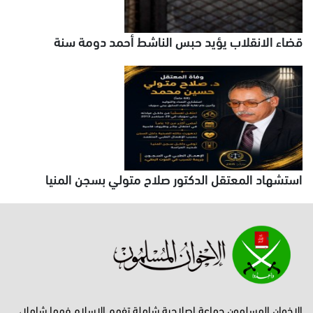
قضاء الانقلاب يؤيد حبس الناشط أحمد دومة سنة
استشهاد المعتقل الدكتور صلاح متولي بسجن المنيا
الإخوان المسلمون جماعة إصلاحية شاملة تفهم الإسلام فهما شاملا،