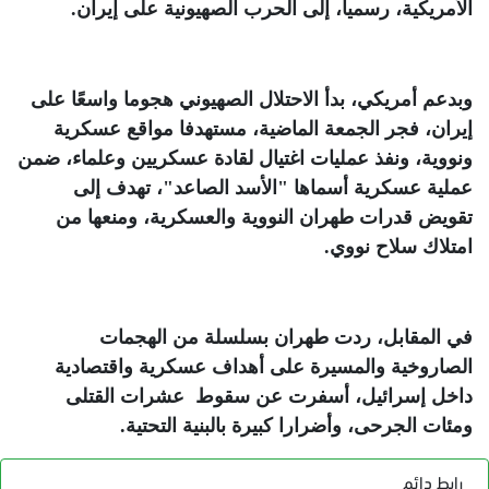
الأمريكية، رسميا، إلى الحرب الصهيونية على إيران
.
وبدعم أمريكي، بدأ الاحتلال الصهيوني هجوما واسعًا على
إيران، فجر الجمعة الماضية، مستهدفا مواقع عسكرية
ونووية، ونفذ عمليات اغتيال لقادة عسكريين وعلماء، ضمن
عملية عسكرية أسماها "الأسد الصاعد"، تهدف إلى
تقويض قدرات طهران النووية والعسكرية، ومنعها من
امتلاك سلاح نووي
.
في المقابل، ردت طهران بسلسلة من الهجمات
الصاروخية والمسيرة على أهداف عسكرية واقتصادية
داخل إسرائيل، أسفرت عن سقوط عشرات القتلى
ومئات الجرحى، وأضرارا كبيرة بالبنية التحتية
.
رابط دائم