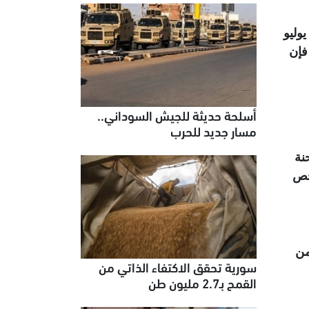
وليو
فإن
أسلحة حديثة للجيش السوداني..
مسار جديد للحرب
نة
انزلاق نحو 25 مليون شخص
من
سورية تحقق الاكتفاء الذاتي من
القمح بـ2.7 مليون طن