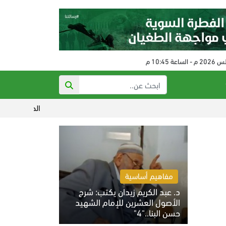
الحكم على مفتي النظام البائد 
مفاهيم أساسية
د. عبد الكريم زيدان يكتب: شرح
الأصول العشرين للإمام الشهيد
حسن البنا.."4"