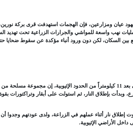
د عيان ومزارعين، فإن الهجمات استهدفت قرى بركة نورين،
يات نهب واسعة للمواشي والجرارات الزراعية تحت تهديد الس
 بين السكان، لكن دون ورود أنباء مؤكدة عن سقوط ضحايا حت
وقال أحد مزارعي قرية ود كولي، الواقعة على بعد 11 كيلومتراً من الحدود الإثيوبية، إن مجموعة مسلحة من
رع، وبدأت بإطلاق النار، ثم استولت على أبقار وتراكتورات بقوة
 إطلاق نار أثناء عملهم في الزراعة، ولدى عودتهم وجدوا أن
داخل الأراضي الإثيوبية
.