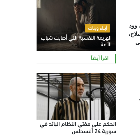
 وود
أبناء وبنات
لاح،
الهزيمة النفسية التي أصابت شباب
ى
الأمة
الخميس 6 أغسطس 2026 11:12 ص
اقرأ أيضاً
الحكم على مفتي النظام البائد في
سورية 24 أغسطس