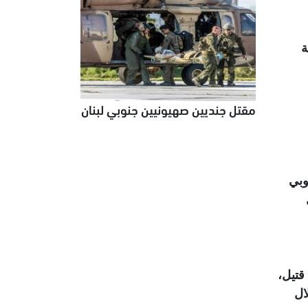
ة
مقتل جنديين صهيونيين جنوبي لبنان
الإثيوبي
شهد نزاعاً دموياً منذ عام 2020 خلّف ما لا يقل عن 600 ألف قتيل،
ال