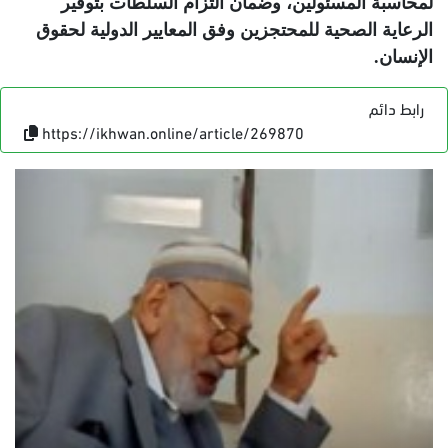
لمحاسبة المسئولين، وضمان التزام السلطات بتوفير
الرعاية الصحية للمحتجزين وفق المعايير الدولية لحقوق
الإنسان
.
رابط دائم
https://ikhwan.online/article/269870