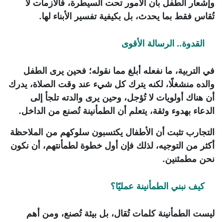
وإشعار الطفل بأن الأمور تحت السيطرة، فالأزمات لا
تُقاس فقط بما يحدث، بل بكيفية تفسير الأبناء لها.
القدوة.. الرسالة الأقوى
في التربية، ما نفعله أبلغ مما نقوله؛ فحين يرى الطفل
والده منشغلًا، لكنه يترك كل شيء عند وقت الصلاة، يدرك
أن هناك أولويات لا تُؤجل، وحين يرى والدته تلجأ إلى
الدعاء بهدوء وثقة، يتعلم أن الطمأنينة تُصنع من الداخل.
التجارب تثبت أن الأطفال يكتسبون سلوكهم من الملاحظة
أكثر من التوجيه، لذلك فإن أول خطوة لطمأنتهم، أن نكون
نحن مطمئنين.
كيف نبني الطمأنينة عمليًا؟
ليست الطمأنينة كلمات تُقال، بل بيئة تُصنع، ومن أهم