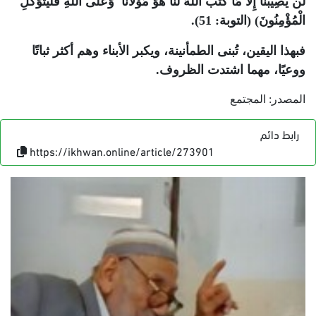
لَّن يُصِيبَنَا إِلَّا مَا كَتَبَ اللَّهُ لَنَا هُوَ مَوْلَانَا ۚ وَعَلَى اللَّهِ فَلْيَتَوَكَّلِ
الْمُؤْمِنُونَ) (التوبة: 51).
فبهذا اليقين، تُبنى الطمأنينة، ويكبر الأبناء وهم أكثر ثباتًا
ووعيًا، مهما اشتدت الظروف.
المصدر: المجتمع
رابط دائم
https://ikhwan.online/article/273901