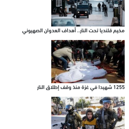
مخيم قلنديا تحت النار.. أهداف العدوان الصهيوني
1255 شهيدا في غزة منذ وقف إطلاق النار