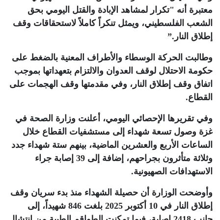
معتبرة أنه "تكرار لمشاهد الإبادة والقتل اليومي بحق
الشعب الفلسطيني، ويمثل تنكراً كاملاً لاستحقاقات وقف
إطلاق النار
”.
وطالبت الحركة الوسطاء والأطراف المعنية بالضغط على
حكومة الاحتلال لوقف العدوان والالتزام بتعهداتها بموجب
اتفاق وقف إطلاق النار، وفي مقدمتها وقف الهجمات على
القطاع
.
وفي تقريرها الإحصائي اليومي، أعلنت وزارة الصحة في
غزة وصول تسعة شهداء إلى مستشفيات القطاع خلال
الساعات الأربع والعشرين الماضية، بينهم ستة شهداء جدد
وثلاثة متأثرون بجراحهم، إضافة إلى 39 إصابة جراء
الاستهدافات الصهيونية
.
وأوضحت الوزارة أن حصيلة الشهداء منذ بدء سريان وقف
إطلاق النار في 10 أكتوبر 2025 بلغت 846 شهيداً، إلى
جانب 2418 إصابة، فيما تمكنت الطواقم الطبية من انتشال