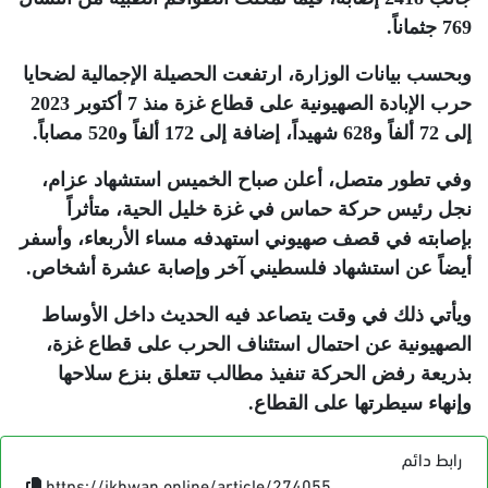
769 جثماناً
.
وبحسب بيانات الوزارة، ارتفعت الحصيلة الإجمالية لضحايا
حرب الإبادة الصهيونية على قطاع غزة منذ 7 أكتوبر 2023
إلى 72 ألفاً و628 شهيداً، إضافة إلى 172 ألفاً و520 مصاباً
.
وفي تطور متصل، أعلن صباح الخميس استشهاد عزام،
نجل رئيس حركة حماس في غزة خليل الحية، متأثراً
بإصابته في قصف صهيوني استهدفه مساء الأربعاء، وأسفر
أيضاً عن استشهاد فلسطيني آخر وإصابة عشرة أشخاص
.
ويأتي ذلك في وقت يتصاعد فيه الحديث داخل الأوساط
الصهيونية عن احتمال استئناف الحرب على قطاع غزة،
بذريعة رفض الحركة تنفيذ مطالب تتعلق بنزع سلاحها
وإنهاء سيطرتها على القطاع
.
رابط دائم
https://ikhwan.online/article/274055