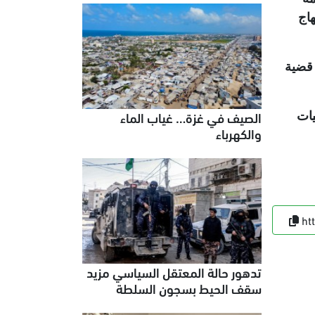
هاج
 قضية
الصيف في غزة… غياب الماء
يات
والكهرباء
ht
تدهور حالة المعتقل السياسي مزيد
سقف الحيط بسجون السلطة