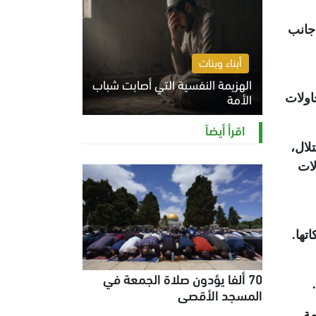
 جانب
أبناء وبنات
الهزيمة النفسية التي أصابت شباب
الأمة
، ومحاولات
الخميس 6 أغسطس 2026 11:12 ص
اقرأ أيضاً
لال،
لات
تها
.
70 ألفا يؤدون صلاة الجمعة في
.
المسجد الأقصى
مة