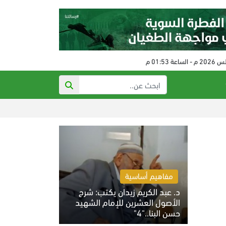
عدوان صهيوني على ال
مفاهيم أساسية
د. عبد الكريم زيدان يكتب: شرح
الأصول العشرين للإمام الشهيد
حسن البنا.."4"