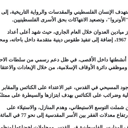
ستهدف الإنسان الفلسطيني والمقدسات والرواية التاريخية، إلى
الأونروا"، وتصعيد الانتهاكات بحق الأسرى الفلسطينيين
.
ز ميادين العدوان خلال العام الجاري، حيث شهد أعلى أعداد
لاقتحامات المستوطنين منذ احتلال القدس عام 1967، إضافة إلى تنفيذ طقوس دينية متقدمة داخل باحاته
ت أنشطتها داخل الأقصى، في ظل دعم رسمي من سلطات الاحت
موظفي دائرة الأوقاف الإسلامية، من خلال الإبعادات والاعتقا
جود المسيحي في القدس، عبر الاعتداء على الكنائس والمقابر
ة وضرائب على الكنائس بهدف ابتزازها والسيطرة على ممتلكا
شملت التوسع الاستيطاني، وهدم المنازل، والاستيلاء على
 معدلات الفقر بين الأسر المقدسية إلى نحو 77 في المائة
اف المدارس الفلسطينية في القدس ومحاولات إخضاعها لمنظو