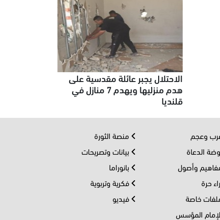
الاحتلال يجبر عائلة مقدسية على
هدم منزليها ويهدم 7 منازل في
قلنديا
ب وعجم
منصة الثورة
ضة الدعاة
بيانات وتصريحات
اهيم وأصول
بانوراما
اء حرة
فكرية وتربوية
فات خاصة
فيديو
إمام المؤسس