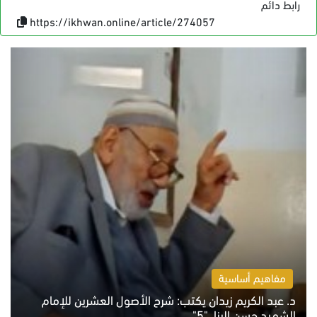
رابط دائم
https://ikhwan.online/article/274057
مفاهيم أساسية
د. عبد الكريم زيدان يكتب: شرح الأصول العشرين للإمام
الشهيد حسن البنا.."5"