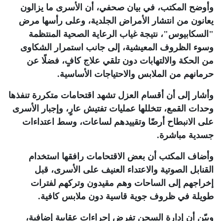
وأوضح المكتب، في بيان صحفي، أن الأسرى ما يزالون
يعانون من انتشار الأمراض الجلدية، وعلى رأسها مرض
"السكابيوس"، نتيجة غياب الرعاية الصحية المنتظمة
وسوء الظروف المعيشية، إلى جانب استمرار الشكاوى
من الحكة والالتهابات دون تلقي علاج كافٍ، فضلًا عن
حرمانهم من الملابس والاحتياجات الأساسية
.
وأشار إلى أن أقسام العزل تشهد اقتحامات متكررة تنفذها
وحدات القمع، تتخللها عمليات تفتيش عارٍ، وإجبار الأسرى
على الانبطاح أرضًا وتقييدهم لساعات، وسط اعتداءات
جسدية مباشرة
.
وأضاف المكتب أن بعض الاقتحامات رافقها استخدام
القنابل الصوتية والاعتداء العنيف على الأسرى، قبل
إخراجهم إلى الساحات وهم مقيدون وتركهم لفترات
طويلة في ظروف جوية قاسية دون ملابس كافية
.
وبيّن أن إدارة السجن تفرض إجراءات عقابية إضافية،