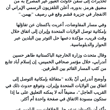
تحذيرات إلى سفن حاولت العبور غير المصرح به من
مضيق هرمز. بدوره، أعلن التلفزيون الرسمي الإيراني أن
الانفجار في جزيرة قشم وقع في رصيف "بهمن
".
وفي مسار المفاوضات، أعربت باكستان عن تفاؤلها
بإمكانية توصل الولايات المتحدة وإيران إلى اتفاق خلال
وقت قريب، مؤكدة دعمها حل التوتر بين البلدين عبر
الحوار والدبلوماسية.
وقال متحدث وزارة الخارجية الباكستانية طاهر حسين
أندرابي، خلال مؤتمر صحافي الخميس، إن إسلام أباد تتابع
من كثب المسار القائم بين الطرفين
.
وأوضح أندرابي أنّ بلاده "متفائلة بإمكانية التوصل إلى
اتفاق بين الولايات المتحدة وإيران، وتتوقع حدوث ذلك في
القريب العاجل"، مضيفاً أنه لا يمكنه التعليق على ما إذا
ستكون مسودة الاتفاق في صفحة واحدة أم أكثر.
وأكد أن باكستان تدعم حل الخلافات بين البلدين عبر