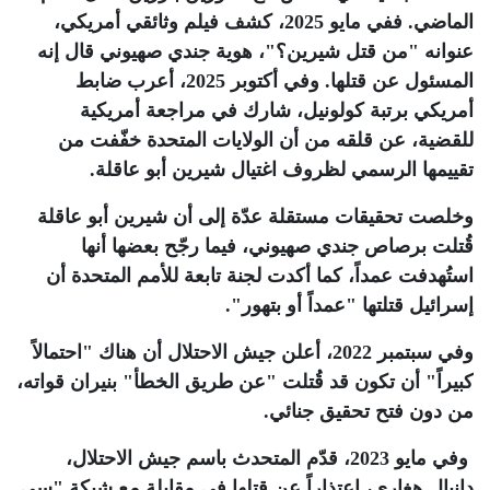
الماضي. ففي مايو 2025، كشف فيلم وثائقي أمريكي،
عنوانه "من قتل شيرين؟"، هوية جندي صهيوني قال إنه
المسئول عن قتلها. وفي أكتوبر 2025، أعرب ضابط
أمريكي برتبة كولونيل، شارك في مراجعة أمريكية
للقضية، عن قلقه من أن الولايات المتحدة خفّفت من
تقييمها الرسمي لظروف اغتيال شيرين أبو عاقلة
.
وخلصت تحقيقات مستقلة عدّة إلى أن شيرين أبو عاقلة
قُتلت برصاص جندي صهيوني، فيما رجّح بعضها أنها
استُهدفت عمداً، كما أكدت لجنة تابعة للأمم المتحدة أن
إسرائيل قتلتها "عمداً أو بتهور".
وفي سبتمبر 2022، أعلن جيش الاحتلال أن هناك "احتمالاً
كبيراً" أن تكون قد قُتلت "عن طريق الخطأ" بنيران قواته،
من دون فتح تحقيق جنائي.
وفي مايو 2023، قدّم المتحدث باسم جيش الاحتلال،
دانيال هغاري، اعتذاراً عن قتلها في مقابلة مع شبكة "سي