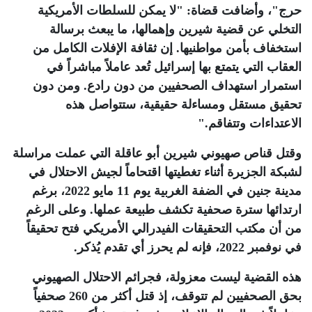
حرج"، وأضافت قضاة: "لا يمكن للسلطات الأمريكية
التخلي عن قضية شيرين وإهمالها، ما يبعث برسالة
استخفاف بأمن مواطنيها. إن ثقافة الإفلات الكامل من
العقاب التي يتمتع بها إسرائيل تُعد عاملاً مباشراً في
استمرار استهداف الصحفيين من دون رادع. ومن دون
تحقيق مستقل ومساءلة حقيقية، ستتواصل هذه
الاعتداءات وتتفاقم
".
وقتل قناص صهيوني شيرين أبو عاقلة التي عملت مراسلة
لشبكة الجزيرة أثناء تغطيتها اقتحاماً لجيش الاحتلال في
مدينة جنين في الضفة الغربية يوم 11 مايو 2022، برغم
ارتدائها سترة صحفية تكشف طبيعة عملها. وعلى الرغم
من أن مكتب التحقيقات الفيدرالي الأمريكي فتح تحقيقاً
في نوفمبر 2022، فإنه لم يحرز أي تقدم يُذكر
.
هذه القضية ليست معزولة، فجرائم الاحتلال الصهيوني
بحق الصحفيين لم تتوقف، إذ قتل أكثر من 260 صحفياً