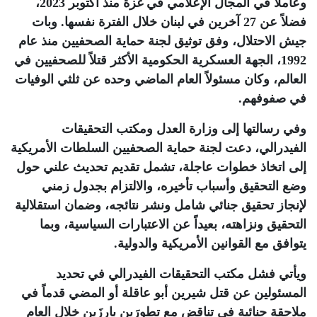
وعاملاً في المجال الإعلامي في غزة منذ أكتوبر 2023،
فضلاً عن 27 آخرين في لبنان خلال الفترة نفسها. وبات
جيش الاحتلال، وفق توثيق لجنة حماية الصحفيين منذ عام
1992، الجهة العسكرية الحكومية الأكثر قتلاً للصحفيين في
العالم، وكان مسئولاً العام الماضي وحده عن ثلثي الوفيات
في صفوفهم
.
وفي رسالتها إلى وزارة العدل ومكتب التحقيقات
الفيدرالي، دعت لجنة حماية الصحفيين السلطات الأمريكية
إلى اتخاذ خطوات عاجلة، تشمل تقديم تحديث علني حول
وضع التحقيق وأسباب تأخيره، والالتزام بجدول زمني
لإنجاز تحقيق جنائي شامل ونشر نتائجه، وضمان استقلالية
التحقيق ونزاهته، بعيداً عن الاعتبارات السياسية، وبما
يتوافق مع القوانين الأمريكية والدولية
.
ويأتي فشل مكتب التحقيقات الفيدرالي في تحديد
المسئولين عن قتل شيرين أبو عاقلة أو المضي قدماً في
ملاحقة جنائية في تناقض مع تطورَين بارزَين خلال العام