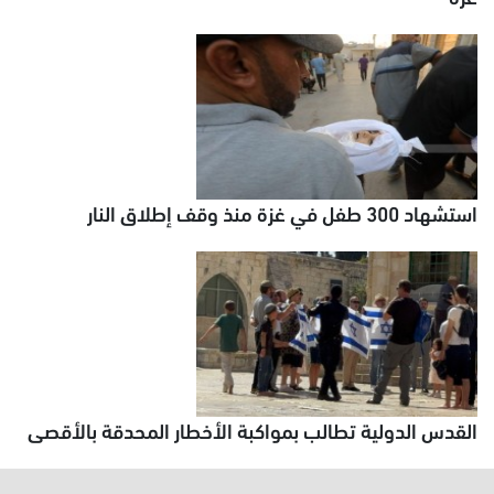
استشهاد 300 طفل في غزة منذ وقف إطلاق النار
القدس الدولية تطالب بمواكبة الأخطار المحدقة بالأقصى