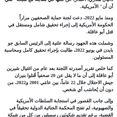
أن أن" الأمريكية
.
ومنذ مايو 2022، دعت لجنة حماية الصحفيين مراراً
الحكومة الأمريكية إلى إجراء تحقيق شامل ومستقل في
قتل أبو عاقلة.
وشملت هذه الجهود رسالة علنية إلى الرئيس السابق جو
بايدن في يونيو 2022، طالبت بإجراء تحقيق كامل ومحاسبة
المسئولين
.
كما خلص تقرير أصدرته اللجنة بعد عام من اغتيال شيرين
أبو عاقلة إلى أن ما لا يقل عن 20 صحفياً قُتلوا بنيران
جيش الاحتلال خلال 22 عاماً، بين عامَي 2001 و2022، من
دون أن يُحاسَب أي شخص
.
وإلى جانب القصور في استجابة السلطات الأمريكية
والصهيونية، لم تفتح المحكمة الجنائية الدولية تحقيقاً في
القضية، برغم تقديم شكويَين رسميتَين من كل من شبكة