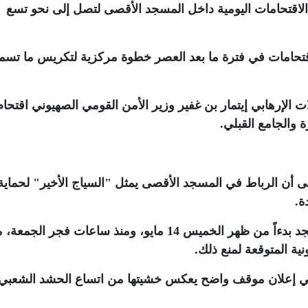
 الاقتحامات اليومية داخل المسجد الأقصى لتصل إلى نحو تسع
اقتحامات في فترة ما بعد العصر خطوة مركزية لتكريس ما تسم
 الإرهابي إيتمار بن غفير وزير الأمن القومي الصهيوني اقتحام
 والجامع القبلي
.
ن الرباط في المسجد الأقصى يمثل "السياج الأخير" لحماية
ة
.
ودعا الفلسطينيين إلى تكثيف الوجود في المسجد بدءاً من ظهر الخميس 14 مايو، ومنذ ساعات فجر الجم
ية المتوقعة لمنع ذلك
.
 في إعلان موقف واضح يعكس خشيتها من اتساع الحشد الشعبي