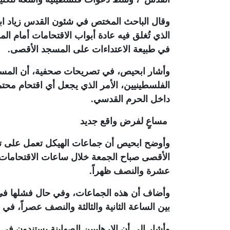
وقال الباحث المختص في شئون القدس زياد ابح
الذي تُغلق فيه عادة أبواب الاقتحامات أمام ال
في طبيعة الاعتداءات على المسجد الأقصى
.
وأشار ابحيص، في تصريحات صحفية، أن المسجد 
الفلسطينيين، الأمر الذي يجعل أي اقتحام محت
داخل الحرم القدسي
.
مساعٍ لفرض واقع جديد
وأوضح ابحيص أن جماعات الهيكل تعمل على تح
الأقصى صباح الجمعة خلال ساعات الاقتحامات ا
عشرة والنصف ظهراً
.
وأضاف أن هذه الجماعات، وفي حال فشلها في ت
بين الساعة الثانية والثالثة والنصف عصراً، في 
وأشار إلى أن الإرهابيين الصهاينة يستندون ف