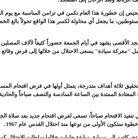
يص إن خطورة هذا العام تكمن في تزامن المناسبة مع يوم ال
مستوطنين، ما يجعل أي محاولة لكسر هذا الواقع تحولاً بالغ الخ
الأقصى يشهد في أيام الجمعة حضوراً كثيفاً لآلاف المصلين
مل "معركة سيادة" يسعى الاحتلال من خلالها إلى فرض وقائع 
قيق ثلاثة أهداف متدرجة، يتمثل أولها في فرض اقتحام المس
لمعتادة الممتدة بين الساعة السادسة والنصف صباحاً والحادية
نفيذ الاقتحام صباحاً، تسعى لفرض اقتحام جديد بعد صلاة الج
خطوة ستكون الأولى من نوعها منذ احتلال القدس عام 1967
.
ي تحركاتهم إلى سوابق سابقة حاولت خلالها سلطات الاحتلال كس