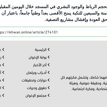
حجم الرباط والوجود البشري في المسجد خلال اليومين المقبلي
 والسبعين للنكبة يمنح الأقصى بعداً وطنياً جامعاً، باعتبار أن 
وحق العودة وإفشال مشاريع التصفية
.
tps://ikhwan.online/article/274101
الرئيسية
عر
بوابة الإخوان
رو
آخر الأخبار
مف
أحــزاب وبرلمان
آر
 فهما شاملا، وتشمل فكرتهم كل
حوارات وتحقيقات
مل
ية، وحقيقة صوفية، وهيئة
حقوق وحريات
ال
تصادية، وفكرة اجتماعية.
مجتمع الإخوان
عا