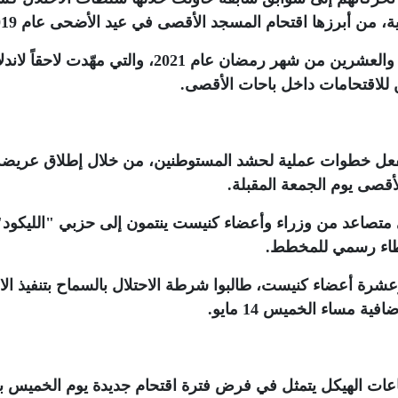
ة، من أبرزها اقتحام المسجد الأقصى في عيد الأضحى عام 2019
كما استذكر محاولة اقتحام المسجد في الثامن والعشرين من شهر رمضان عام 2021، والتي مهّدت لاحقاً
لاقتحامات داخل باحات الأقصى
.
لفعل خطوات عملية لحشد المستوطنين، من خلال إطلاق عريضة
أقصى يوم الجمعة المقبلة
.
تصاعد من وزراء وأعضاء كنيست ينتمون إلى حزبي "الليكود"
غطاء رسمي للمخطط
.
ة وزراء وعشرة أعضاء كنيست، طالبوا شرطة الاحتلال بالسماح بتنفيذ ال
ة مساء الخميس 14 مايو
.
عات الهيكل يتمثل في فرض فترة اقتحام جديدة يوم الخميس ب