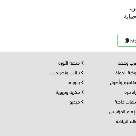
ن،
حماية
ht
ب وعجم
منصة الثورة
ضة الدعاة
بيانات وتصريحات
اهيم وأصول
بانوراما
اء حرة
فكرية وتربوية
فات خاصة
فيديو
إمام المؤسس
لم الرياضة