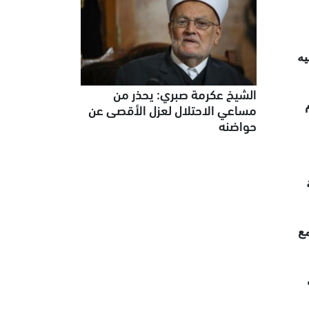
يه
الشيخ عكرمة صبري: يحذر من
مساعي الاحتلال لعزل الأقصى عن
حواضنه
عة، مع