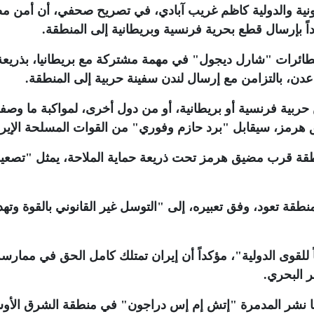
قانونية والدولية كاظم غريب آبادي، في تصريح صحفي، أن أمن 
اً بإرسال قطع بحرية فرنسية وبريطانية إلى المنطقة
.
طائرات "شارل ديجول" في مهمة مشتركة مع بريطانيا، بذريعة
عدن، بالتزامن مع إرسال لندن سفينة حربية إلى المنطقة
.
ربية فرنسية أو بريطانية، أو من دول أخرى، لمواكبة ما وصف
يق هرمز، سيقابل "برد حازم وفوري" من القوات المسلحة الإيرا
طقة قرب مضيق هرمز تحت ذريعة حماية الملاحة، يمثل "تصعيدا
نطقة تعود، وفق تعبيره، إلى "التوسل غير القانوني بالقوة وتهد
لقوى الدولية"، مؤكداً أن إيران تمتلك كامل الحق في ممارسة
مر البحري
.
ها نشر المدمرة "إتش إم إس دراجون" في منطقة الشرق الأو