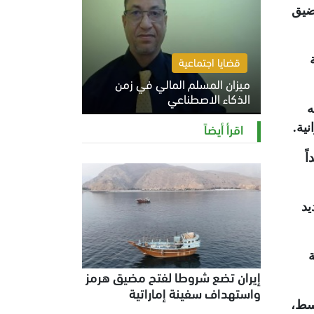
مضيق
قضايا اجتماعية
ميزان المسلم المالي في زمن
الذكاء الاصطناعي
ه
السبت 8 أغسطس 2026 11:21 ص
اقرأ أيضاً
نية
.
ً
يد
إيران تضع شروطا لفتح مضيق هرمز
واستهداف سفينة إماراتية
سط،