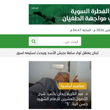
بنان يعتقل لواء سابقا بجيش الأسد ويبحث تسليمه لسورية
القسام تن
مفاهيم أساسية
د. عبد الكريم زيدان يكتب: شرح
الأصول العشرين للإمام الشهيد
حسن البنا.."5"