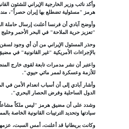
وأكد نائب وزير الخارجية الإيراني للشئون ال
هرمز "مسئولية تضطلع بها إيران حصراً"، مندد
وأوضح آبادي أن فرنسا أعلنت إرسال حاملة ال
"تعزيز حرية الملاحة" في البحر الأحمر وخليج 
وحذر المسئول الإيراني من أن أي وجود لسفن ح
بالإجراءات الأمريكية "غير القانونية" في مض
واعتبر أن نشر مدمرات تابعة لقوى خارج المن
للأزمة وعسكرة لممر مائي حيوي"
.
وأشار آبادي إلى أن أسباب انعدام الأمن في الم
الدول الساحلية وفرض الحصار البحري"
.
وشدد على أن مضيق هرمز "ليس ملكاً مشاعاً ل
سيادتها وتحديد الترتيبات القانونية الخاصة بالم
وكانت بريطانيا قد أعلنت، أمس السبت، عزم