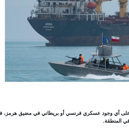
زم" على أي وجود عسكري فرنسي أو بريطاني في مضيق هرمز، ف
في المنطقة
.