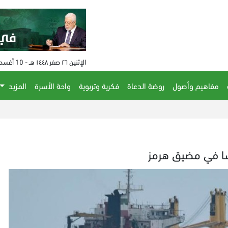
الإثنين ٢٦ صفر ١٤٤٨ هـ - 10 أغسطس 2026 م - الساعة 04:47 م
مفاهيم وأصول
روضة الدعاة
فكرية وتربوية
واحة الأسرة
المزيد
ل
نسا في مضيق هرمز