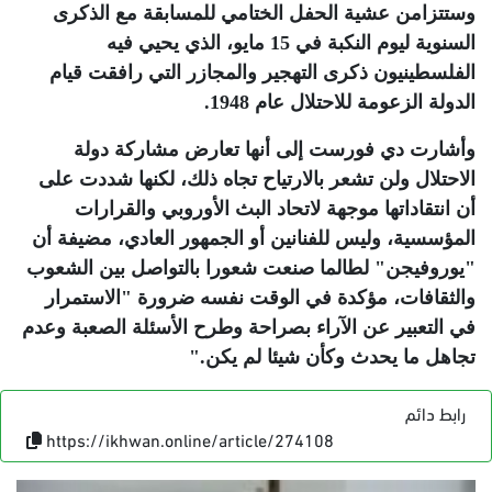
وستتزامن عشية الحفل الختامي للمسابقة مع الذكرى
السنوية ليوم النكبة في 15 مايو، الذي يحيي فيه
الفلسطينيون ذكرى التهجير والمجازر التي رافقت قيام
الدولة الزعومة للاحتلال عام 1948
.
وأشارت دي فورست إلى أنها تعارض مشاركة دولة
الاحتلال ولن تشعر بالارتياح تجاه ذلك، لكنها شددت على
أن انتقاداتها موجهة لاتحاد البث الأوروبي والقرارات
المؤسسية، وليس للفنانين أو الجمهور العادي، مضيفة أن
"يوروفيجن" لطالما صنعت شعورا بالتواصل بين الشعوب
والثقافات، مؤكدة في الوقت نفسه ضرورة "الاستمرار
في التعبير عن الآراء بصراحة وطرح الأسئلة الصعبة وعدم
تجاهل ما يحدث وكأن شيئا لم يكن
".
رابط دائم
https://ikhwan.online/article/274108