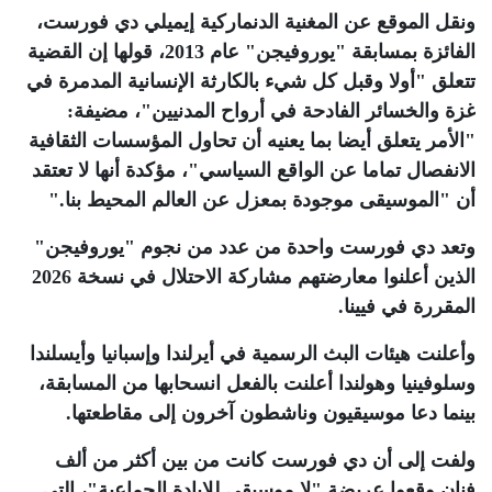
ونقل الموقع عن المغنية الدنماركية إيميلي دي فورست،
الفائزة بمسابقة "يوروفيجن" عام 2013، قولها إن القضية
تتعلق "أولا وقبل كل شيء بالكارثة الإنسانية المدمرة في
غزة والخسائر الفادحة في أرواح المدنيين"، مضيفة:
"الأمر يتعلق أيضا بما يعنيه أن تحاول المؤسسات الثقافية
الانفصال تماما عن الواقع السياسي"، مؤكدة أنها لا تعتقد
أن "الموسيقى موجودة بمعزل عن العالم المحيط بنا
".
وتعد دي فورست واحدة من عدد من نجوم "يوروفيجن"
الذين أعلنوا معارضتهم مشاركة الاحتلال في نسخة 2026
المقررة في فيينا
.
وأعلنت هيئات البث الرسمية في أيرلندا وإسبانيا وأيسلندا
وسلوفينيا وهولندا أعلنت بالفعل انسحابها من المسابقة،
بينما دعا موسيقيون وناشطون آخرون إلى مقاطعتها
.
ولفت إلى أن دي فورست كانت من بين أكثر من ألف
فنان وقعوا عريضة "لا موسيقى للإبادة الجماعية"، التي