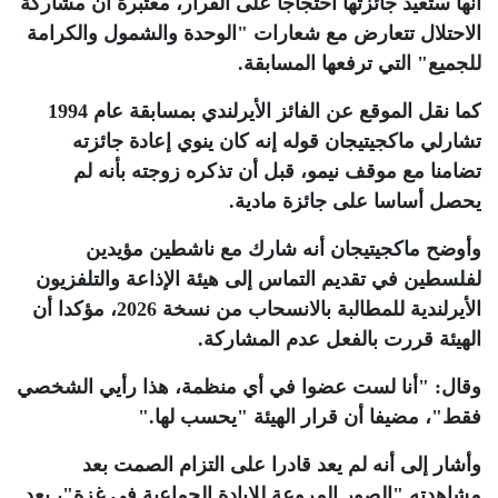
أنها ستعيد جائزتها احتجاجا على القرار، معتبرة أن مشاركة
الاحتلال تتعارض مع شعارات "الوحدة والشمول والكرامة
للجميع" التي ترفعها المسابقة
.
كما نقل الموقع عن الفائز الأيرلندي بمسابقة عام 1994
تشارلي ماكجيتيجان قوله إنه كان ينوي إعادة جائزته
تضامنا مع موقف نيمو، قبل أن تذكره زوجته بأنه لم
يحصل أساسا على جائزة مادية
.
وأوضح ماكجيتيجان أنه شارك مع ناشطين مؤيدين
لفلسطين في تقديم التماس إلى هيئة الإذاعة والتلفزيون
الأيرلندية للمطالبة بالانسحاب من نسخة 2026، مؤكدا أن
الهيئة قررت بالفعل عدم المشاركة
.
وقال: "أنا لست عضوا في أي منظمة، هذا رأيي الشخصي
فقط"، مضيفا أن قرار الهيئة "يحسب لها
".
وأشار إلى أنه لم يعد قادرا على التزام الصمت بعد
مشاهدته "الصور المروعة للإبادة الجماعية في غزة"، بعد