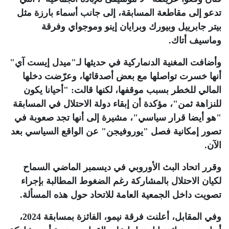
تدعو إلى مقاطعة المسابقة، إلى جانب أسماء بارزة مثل
بيتر جابرييل وبيورك وبرايان إينو وموجواي وفرقة
وماسيف أتاك
.
وأضافت المغنية الدنماركية في حديثها لـ"ميدل إيست آي"
أنها خسرت تواصلها مع بعض أصدقائها، وعرّضت دخلها
المالي للخطر بسبب موقفها، لكنها قالت: "أحيانا يكون
للنزاهة ثمن"، مؤكدة أن إبقاء دولة الاحتلال في المسابقة
"هو أيضا قرار سياسي"، مشيرة إلى أنها تجد صعوبة في
تصور إمكانية فصل "يوروفيجن" عن الواقع السياسي بعد
الآن
.
وقرر اتحاد البث الأوروبي في ديسمبر الماضي السماح
لكيان الاحتلال بالمشاركة رغم الضغوط المطالبة بإجراء
تصويت داخل الجمعية العامة للاتحاد حول هذه المسألة
.
وفي المقابل، أعلنت فرقة نيمو، الفائزة بمسابقة 2024،