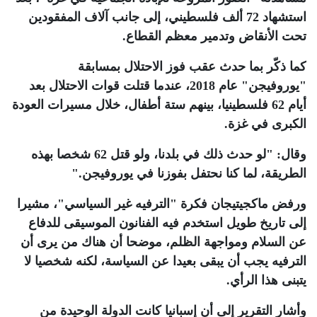
استشهاد 72 ألف فلسطيني، إلى جانب آلاف المفقودين
تحت الأنقاض وتدمير معظم القطاع
.
كما ذكّر بما حدث عقب فوز الاحتلال بمسابقة
"يوروفيجن" عام 2018، عندما قتلت قوات الاحتلال بعد
أيام 62 فلسطينيا، بينهم ستة أطفال، خلال مسيرات العودة
الكبرى في غزة
.
وقال: "لو حدث ذلك في بلدنا، ولو قتل 62 شخصا بهذه
الطريقة، لما كنا نحتفل بفوزنا في يوروفيجن
".
ورفض ماكجيتيجان فكرة "الترفيه غير السياسي"، مشيرا
إلى تاريخ طويل استخدم فيه الفنانون الموسيقى للدفاع
عن السلام ومواجهة الظلم، موضحا أن هناك من يرى أن
الترفيه يجب أن يبقى بعيدا عن السياسة، لكنه شخصيا لا
يتبنى هذا الرأي
.
وأشار التقرير إلى أن إسبانيا كانت الدولة الوحيدة من