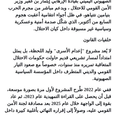
الصهيوني اليميني بقيادة الإرهابي إيتمار بن غفير وزير
الأمن القومي للاحتلال ، وبدعم مباشر من مجرم الحرب
بنيامين نتنياهو، في ظل أجواء انتقامية أعقبت هجوم
السابع من أكتوبر، الذي شكّل صدمة أمنية وعسكرية
وسياسية غير مسبوقة داخل كيان الاحتلال
.
خلفيات القانون
لا يُعد مشروع "إعدام الأسرى" وليد اللحظة، بل يمثل
امتداداً لمسار تشريعي قديم حاولت حكومات الاحتلال
المتعاقبة تمريره منذ سنوات، خصوصاً مع صعود التيار
القومي والديني المتطرف داخل المؤسسة السياسية
الصهيونية
.
ففي عام 2022 طُرح المشروع لأول مرة بصورة موسعة،
قبل أن يحصل على القراءة التمهيدية عام 2023، ثم عاد
بقوة إلى الواجهة خلال عام 2025 بعد مصادقة لجنة الأمن
القومي عليه، وصولاً إلى إقراره النهائي بأغلبية كبيرة داخل