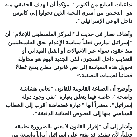
تداعيات السابع من أكتوبر"، مؤكداً أن الهدف الحقيقي منه
هو "التخلص من أسرى النخبة الذين تحولوا إلى كابوس
داخل الوعي الإسرائيلي"
.
وأضاف نصار في حديث لـ"المركز الفلسطيني للإعلام" أن
"إسرائيل تمارس فعلياً سياسة الإعدام بحق الفلسطينيين
منذ عقود، سواء عبر الاغتيالات أو القتل الميداني أو
التعذيب داخل السجون، لكن الجديد اليوم هو محاولة
تحويل هذه السياسة إلى نص قانوني معلن يمنح غطاءً
قضائياً لعمليات التصفية
”.
وأوضح أن الصياغة القانونية للقانون "تعاني هشاشة
واضحة"، خاصة فيما يتعلق بعبارة "نفي وجود دولة
إسرائيل"، معتبراً أنها "عبارة فضفاضة أقرب إلى الخطاب
السياسي منها إلى النصوص الجنائية الدقيقة"
.
وأشار إلى أن "إقرار القانون لا يعني بالضرورة تطبيقه
فعلياً، لأن تنفيذه قد يفتح على إسرائيل أبواباً واسعة من