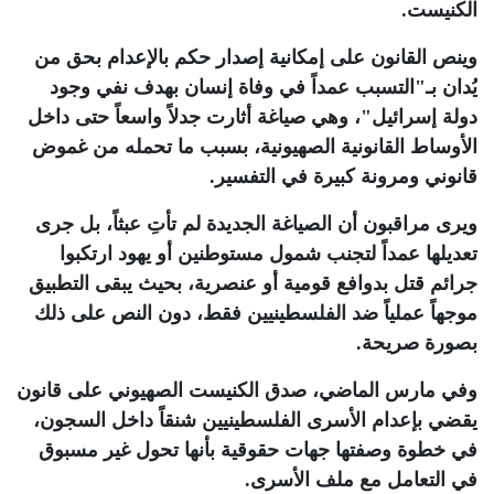
الكنيست
.
وينص القانون على إمكانية إصدار حكم بالإعدام بحق من
يُدان بـ"التسبب عمداً في وفاة إنسان بهدف نفي وجود
دولة إسرائيل"، وهي صياغة أثارت جدلاً واسعاً حتى داخل
الأوساط القانونية الصهيونية، بسبب ما تحمله من غموض
قانوني ومرونة كبيرة في التفسير
.
ويرى مراقبون أن الصياغة الجديدة لم تأتِ عبثاً، بل جرى
تعديلها عمداً لتجنب شمول مستوطنين أو يهود ارتكبوا
جرائم قتل بدوافع قومية أو عنصرية، بحيث يبقى التطبيق
موجهاً عملياً ضد الفلسطينيين فقط، دون النص على ذلك
بصورة صريحة
.
وفي مارس الماضي، صدق الكنيست الصهيوني على قانون
يقضي بإعدام الأسرى الفلسطينيين شنقاً داخل السجون،
في خطوة وصفتها جهات حقوقية بأنها تحول غير مسبوق
في التعامل مع ملف الأسرى
.