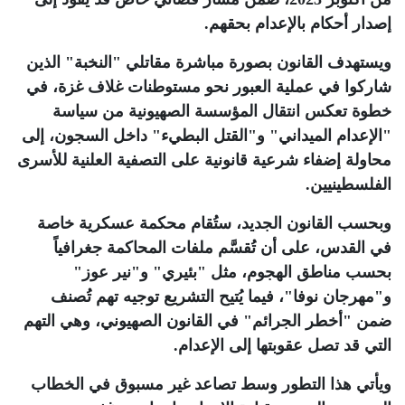
إصدار أحكام بالإعدام بحقهم
.
ويستهدف القانون بصورة مباشرة مقاتلي "النخبة" الذين
شاركوا في عملية العبور نحو مستوطنات غلاف غزة، في
خطوة تعكس انتقال المؤسسة الصهيونية من سياسة
"الإعدام الميداني" و"القتل البطيء" داخل السجون، إلى
محاولة إضفاء شرعية قانونية على التصفية العلنية للأسرى
الفلسطينيين
.
وبحسب القانون الجديد، ستُقام محكمة عسكرية خاصة
في القدس، على أن تُقسَّم ملفات المحاكمة جغرافياً
بحسب مناطق الهجوم، مثل "بئيري" و"نير عوز"
و"مهرجان نوفا"، فيما يُتيح التشريع توجيه تهم تُصنف
ضمن "أخطر الجرائم" في القانون الصهيوني، وهي التهم
التي قد تصل عقوبتها إلى الإعدام
.
ويأتي هذا التطور وسط تصاعد غير مسبوق في الخطاب