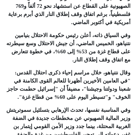
الصهيونية على القطاع عن استشهاد نحو 72 ألفاً و769
فلسطينياً، برغم اتفاق وقف إطلاق النار الذي أبرم برعاية
أمريكية في أكتوبر الماضي
.
وفي السياق ذاته، أعلن رئيس حكومة الاحتلال بنيامين
نتنياهو، الخميس الماضي، أن جيش الاحتلال وسع سيطرته
على قطاع غزة من 53% إلى 60%، في خطوة تتعارض
مع اتفاق وقف إطلاق النار
.
وقال نتنياهو، خلال مراسم إحياء ذكرى احتلال القدس:
"في العامين الأخيرين أظهرنا للعالم القوى الكامنة في
شعبنا ودولتنا وجيشنا"، مضيفاً أن "إسرائيل حطمت حاجز
الخوف" و"تسيطر اليوم على 60% من قطاع غزة"
.
وفي المناسبة نفسها، تحدث الإرهابي بتسلئيل سموتريتش
وزير المالية الصهيوني عن مخططات جديدة في الضفة
الغربية المحتلة، بينما جدد وزير الأمن القومي إيتمار بن
غفير دعواته إلى تهجير الفلسطينيين من غزة والضفة