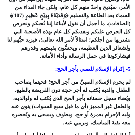
الأمر، سيُذبح واحدٌ منهم كل عام، ولكن جاء الفداء من
السماء بعد الطاعة والتسليم
﴿وَفَدَيْنَاهُ بِذِبْحٍ عَظِيمٍ (107)﴾
(الصافات)، ما أجمل أن نقول لأبنائنا إننا نُحبكم ونحرص
كل الحرص عليكم ونفديكم كل عام بهذه الأضحية التي
نشتريها من أجلكم؛ امتثالاً لأمر الله تعالى!، فيزيد حبُّهم لنا
ولشعائر الدين العظيمة، ويحسُّون بقيمتهم وقدرهم
فيشاركوننا في حمل الرسالة وأداء الأمانة.
5- إكرام الإسلام للصبي بأجر الحج:
لم يحرم الإسلام الصبيَّ من أجر الحج؛ فحينما يصاحب
الطفل والديه يُكتب له أجر حجة دون الفريضة بالطبع،
ويُضاء سجل حسناته بأجر الحج الذي يُكتب له ولوالديه،
والطفل غير المميز (أي ما قبل سبع السنوات) ينوي عنه
وليه الإحرام بعمرة أو حج، ويطوف ويسعى به ويُحضره
معه بقية المناسك، ويرمي عنه.