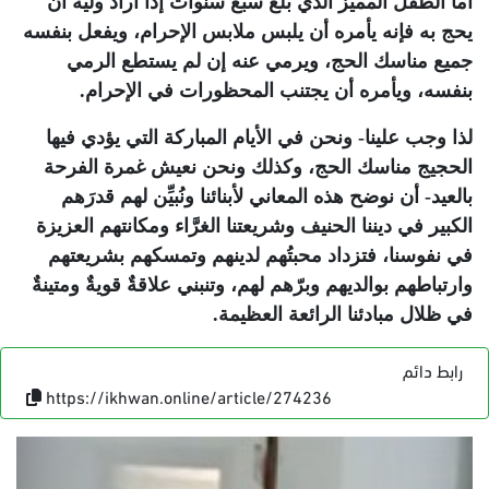
أما الطفل المميِّز الذي بلغ سبع سنوات إذا أراد وليه أن
يحج به فإنه يأمره أن يلبس ملابس الإحرام، ويفعل بنفسه
جميع مناسك الحج، ويرمي عنه إن لم يستطع الرمي
بنفسه، ويأمره أن يجتنب المحظورات في الإحرام.
لذا وجب علينا- ونحن في الأيام المباركة التي يؤدي فيها
الحجيج مناسك الحج، وكذلك ونحن نعيش غمرة الفرحة
بالعيد- أن نوضح هذه المعاني لأبنائنا ونُبيِّن لهم قدرَهم
الكبير في ديننا الحنيف وشريعتنا الغرَّاء ومكانتهم العزيزة
في نفوسنا، فتزداد محبتُهم لدينهم وتمسكهم بشريعتهم
وارتباطهم بوالديهم وبرّهم لهم، وتنبني علاقةٌ قويةٌ ومتينةٌ
في ظلال مبادئنا الرائعة العظيمة.
رابط دائم
https://ikhwan.online/article/274236