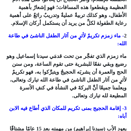
العظيمة ويقطعوا هذه المسافات؛ فهو إشعارٌ بأهمية
الأطفال، وهو كذلك تربيةٌ عمليةٌ وتدريبٌ رائعٌ على أهمية
رعاية الطفولة لكلِّ من يريد أن يستكمل أركان الإسلام.
2
- ماء زمزم تكريمٌ لأثرٍ من آثار الطفل الناشئ في طاعة
الله:
ماء زمزم الذي تفجَّر من تحت قدمَي سيدنا إسماعيل وهو
رضيع وبقي نفعًا للبشرية حتى تقوم الساعة، ومن سنن
الحج والعمرة أن يشربَه الحجيجُ ويتبرَّكوا به، فهو تكريمٌ
لأثرٍ من آثار الطفل الناشئ في طاعة الله تبارك وتعالى،
ويعلمنا جميعًا أنَّ البركةَ في النشأة في كنفِ الأسرة
المطيعة لله تبارك وتعالى.
3- إقامة الحجيج بمنى تكريم للمكان الذي أطاع فيه الابن
أباه:
يعود الأب (سيدنا إبراهيم) من مهمته بعد 15 عامًا مشتاقًا