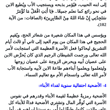
إلى ابنه الحبيب، فيُؤمر بذبحه ويستجيب الأب ويُطيع الابن
في نحو رائع كما نعلم جميعًا..
﴿يَا أَبَتِ افْعَلْ مَا تُؤْمَرُ
سَتَجِدُنِي إِنْ شَاءَ اللهُ مِنْ الصَّابِرِينَ﴾
(الصافات: من الآية
102).
ويؤسس في هذا المكان شعيرة من شعائر الحج، ويُقيم
الحجيج في هذا المكان من يوم العيد إلى ثاني أو ثالث أيام
التشريق ليحاكوا فعل الأسرة العظيمة التي استجابت لأمر
الله تعالى ورجمت الشيطان الرجيم الذي كان يُحرِّض الابن
على عصيان أبيه ويحرض الزوجة على عصيان زوجها
وليتعلموا ويعلموا أبناءهم طاعةَ الابن لأبيه واستجابة الأب
لأمرِ الله تعالى وانسجام الأم مع تعاليم السماء.
4- الأضحية احتفالية سنوية لفداء الأبناء:
الأضحية رمزيةٌ عظيمةٌ لقيمة الأبناء وقدرهم في نفوس
الأسرة التي تُوفِّر المال وتشتري الأضحية فداءً للأبناء كل
عام، والذين كانوا، طبقًا لما أُمر به سيدنا إبراهيم في أول