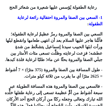
رعاية الطفولة يُؤسس عليها شعيرة من شعائر الحج
1- السعي بين الصفا والمروة احتفالية رائعة لرعاية
الطفولة
:
السعي بين الصفا والمروة رمزٌ عظيمٌ لرعاية الطفولة؛
فأمُّنا هاجر عليها السلام بعد أن انتهى طعامها وانقطع لبنُها
ورأت ابنَها الحبيب سيدنا إسماعيل يتشحَّط من شدةِ
عطشه؛ فزِعت لرعايته وظلَّت تسعى مئات الأمتار بين
جبلَي الصفا والمروة بحثًا عن ماء؛ طلبًا لرعاية فلذة كبدها.
- طول المسافة بين الصفا والمروة (375 مترًا) × 7 أشواط
= 2625 مترًا أي ما يقرب من ثلاثة كيلو مترات.
- فالسعي بين الصفا والمروة هذه المسافة الطويلة عبر
سبعة أشواط من أمٍّ عظيمة تسعى إلى رعاية طفلها خلَّده
الله تبارك وتعالى وجعله ركنًا من أركان الحج أحد الأركان
الخمسة للإسلام، وأمرَ الحُجاج أن يحاكوا فعلَ هذه الأمِّ