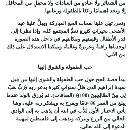
من الشعائر ولا عبادةٍ من العبادات ولا محفلٍ من المحافل
إلا وتجد اهتمامًا رائعًا بالطفولة ورعايتها.
ونحن تهل علينا نفحات الحج المباركة ويهلُّ علينا عيد
الأضحى بخيراتٍ كثيرةٍ تعمُّ المجتمع كله، وإذا نظرنا إلى
قدرِ الأطفال وقيمتهم ومكانتهم في داخل هذه الصورة
لوجدناها راقيةً وعزيزةً وغاليةً، ويمكننا الاستدلال على ذلك
من الآتي:
حب الطفولة والشوق إليها
تبدأ قصة الحج حول حب الطفولة والشوق إليها من قِبل
سيدنا إبراهيم الذي ظلَّ سنواتٍ كثيرة يدعو ربه
﴿رَبِّ هَبْ
لِي مِنْ الصَّالِحِينَ (100)﴾
(الصافات)، ثم يُرزق بالولد عندما
يبلغ من العمر 86 عامًا ويفرح به ويشكر ربه عليه، وهنا
يأتي الاختبار الأول للأب في ابنه أن يذهب به إلى الوادي
الخالي من الزرع ويتركه ويذهب إلى فلسطين لمهمة
الدعوة إلى الله تعالى.