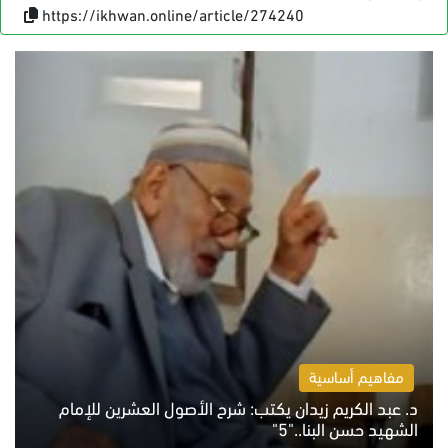
https://ikhwan.online/article/274240
مفاهيم أساسية
د. عبد الكريم زيدان يكتب: شرح الأصول العشرين للإمام
الشهيد حسن البنا.."5"