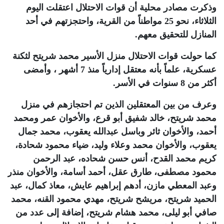
وذكرت مصادر محلية أن قوات الاحتلال اعتقلت اليوم
الثلاثاء، نحو 25 مواطناً من القرية، واحتجزتهم في أحد
المنازل للتحقيق معهم
.
كما حولت قوات الاحتلال منزل الأسير محمد شريتح لثكنة
عسكرية، علماً بأنه معتقل إدارياً منذ 7 أشهر ، وأمضى
أكثر من 8 سنوات في الأسر
.
وعرف من بين المعتقلين الذين تم احتجازهم في منزل
محمد شريتح، خالد شفيق أبو قرع، والأخوان عمر ومحمد
أحمد، والأخوان ثائر وباسل عبدالله يعقوب، محمد جمال
يعقوب، والأخوان محمد وعلاء وليد، ضياء محمود شحادة،
كريم محمد القدح، أنس حسن شحاده، عبد الرحمن
محمود مصطفى، طارق عقل، أحمد أسامة، والأخوان منذر
وعبد المعطي مازن، أدهم إبراهيم عايش، معاذ كمال، عبد
الحميد شريتح، مريشح شريتح، مهدي محمود القنه، محمد
صافي أبو ليلى، محمد هشام شريتح، إضافة إلى عدد من