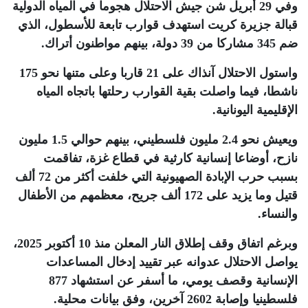
وفي 29 أبريل شن جيش الاحتلال هجوما في المياه الدولية
قبالة جزيرة كريت استهدف قوارب تابعة للأسطول، الذي
ضم 345 مشاركا من 39 دولة، بينهم مواطنون أتراك
.
واستول الاحتلال آنذاك على 21 قاربا وعلى متنها نحو 175
ناشطا، فيما واصلت بقية القوارب رحلتها باتجاه المياه
الإقليمية اليونانية
.
ويعيش نحو 2.4 مليون فلسطيني، بينهم حوالي 1.5 مليون
نازح، أوضاعا إنسانية كارثية في قطاع غزة، تفاقمت
بسبب حرب الإبادة الصهيونية التي خلفت أكثر من 72 ألف
قتيل وما يزيد على 172 ألف جريح، معظمهم من الأطفال
والنساء
.
وبرغم اتفاق وقف إطلاق النار المعلن منذ 10 أكتوبر 2025،
يواصل الاحتلال عدوانه عبر تقييد إدخال المساعدات
الإنسانية وقصف يومي، ما أسفر عن استشهاد 877
فلسطينيا وإصابة 2602 آخرين، وفق بيانات محلية
.