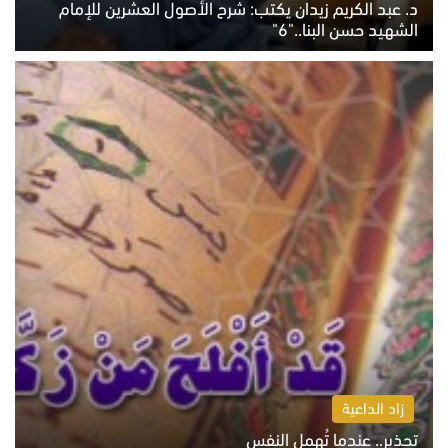
د. عبد الكريم زيدان يكتب: شرح الأصول العشرين للإمام
الشهيد حسن البنا.."6"
الاثنين 10 أغسطس 2026 10:48 ص
زاد الداعية
تحذير.. عندما تُهمل النفس