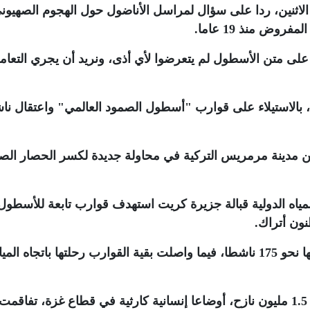
اثنين، ردا على سؤال لمراسل الأناضول حول الهجوم الصهيون
وض منذ 19 عاما
.
ى متن الأسطول لم يتعرضوا لأي أذى، ونريد أن يجري التعام
، بالاستيلاء على قوارب "أسطول الصمود العالمي" واعتقال ن
لخميس من مدينة مرمريس التركية في محاولة جديدة لكسر الحصار الص
 المياه الدولية قبالة جزيرة كريت استهدف قوارب تابعة للأسطول
.
واستول الاحتلال آنذاك على 21 قاربا وعلى متنها نحو 175 ناشطا، فيما واصلت بقية القوارب رحلتها باتجاه الم
ويعيش نحو 2.4 مليون فلسطيني، بينهم حوالي 1.5 مليون نازح، أوضاعا إنسانية كارثية في قطاع غزة، تفاقمت