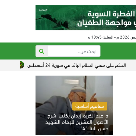
لى مفتي النظام البائد في سورية 24 أغسطس
تصاعد القلق الصهي
مفاهيم أساسية
د. عبد الكريم زيدان يكتب: شرح
الأصول العشرين للإمام الشهيد
حسن البنا.."4"