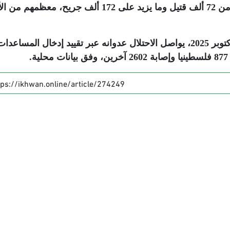
بسبب حرب الإبادة الصهيونية التي خلفت أكثر من 72 ألف قتيل وما يزيد على 172 ألف جريح،
وبرغم اتفاق وقف إطلاق النار المعلن منذ 10 أكتوبر 2025، يواصل الاحتلال عدوانه عبر تقييد إدخال المساعدا
ة
.
tps://ikhwan.online/article/274249