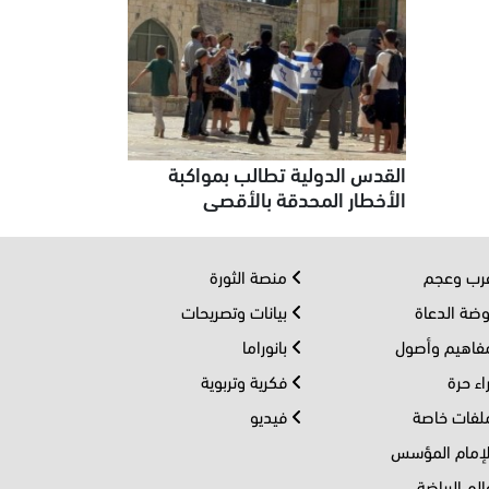
القدس الدولية تطالب بمواكبة
الأخطار المحدقة بالأقصى
ب وعجم
منصة الثورة
ضة الدعاة
بيانات وتصريحات
اهيم وأصول
بانوراما
اء حرة
فكرية وتربوية
فات خاصة
فيديو
إمام المؤسس
لم الرياضة