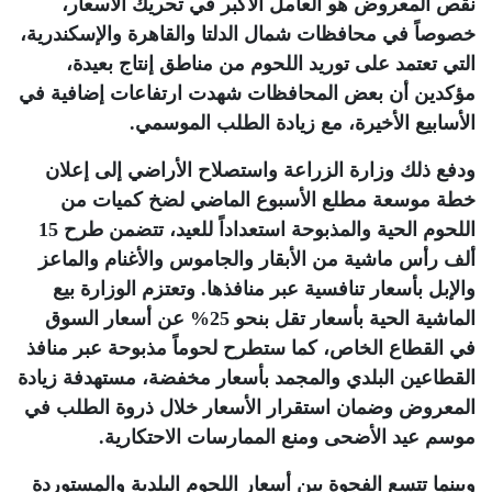
نقص المعروض هو العامل الأكبر في تحريك الأسعار،
خصوصاً في محافظات شمال الدلتا والقاهرة والإسكندرية،
التي تعتمد على توريد اللحوم من مناطق إنتاج بعيدة،
مؤكدين أن بعض المحافظات شهدت ارتفاعات إضافية في
الأسابيع الأخيرة، مع زيادة الطلب الموسمي
.
ودفع ذلك وزارة الزراعة واستصلاح الأراضي إلى إعلان
خطة موسعة مطلع الأسبوع الماضي لضخ كميات من
اللحوم الحية والمذبوحة استعداداً للعيد، تتضمن طرح 15
ألف رأس ماشية من الأبقار والجاموس والأغنام والماعز
والإبل بأسعار تنافسية عبر منافذها. وتعتزم الوزارة بيع
الماشية الحية بأسعار تقل بنحو 25% عن أسعار السوق
في القطاع الخاص، كما ستطرح لحوماً مذبوحة عبر منافذ
القطاعين البلدي والمجمد بأسعار مخفضة، مستهدفة زيادة
المعروض وضمان استقرار الأسعار خلال ذروة الطلب في
موسم عيد الأضحى ومنع الممارسات الاحتكارية
.
وبينما تتسع الفجوة بين أسعار اللحوم البلدية والمستوردة