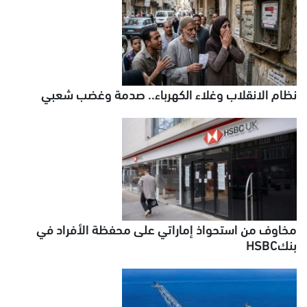
نظام الانقلاب وغلاء الكهرباء.. صدمة وغضب شعبي
مخاوف من استحواذ إماراتي على محفظة الأفراد في
بنكHSBC