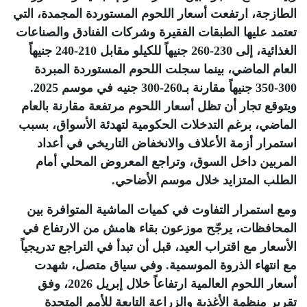
الطازجة، ارتفعت أسعار اللحوم المستوردة المجمدة، التي
تعتمد عليها الطبقات الفقيرة وشركات الفنادق والصناعات
الغذائية، إلى 230-260 جنيهاً للكيلو مقابل 210-240 جنيهاً
العام الماضي، بينما سجلت اللحوم المستوردة المبردة
300-350 جنيهاً مقارنة بـ260-300 جنيه في موسم 2025.
ويتوقع تجار أن تظل أسعار اللحوم مرتفعة مقارنة بالعام
الماضي، برغم التدخلات الحكومية لتهدئة الأسواق، بسبب
استمرار أزمة الأعلاف والانخفاض التاريخي في أعداد
المربين داخل السوق، وتراجع المعروض المحلي أمام
الطلب المتزايد خلال موسم الأضاحي
.
ومع استمرار التفاوت في كميات الماشية المتوافرة بين
المحافظات، يرجّح موزعون بقاء هامش من الارتفاع في
الأسعار مع اقتراب العيد، قبل أن تبدأ في التراجع تدريجياً
مع انتهاء الذروة الموسمية. وفي سياق متصل، شهدت
أسعار اللحوم العالمية ارتفاعاً خلال إبريل 2026، وفق
تقرير منظمة الأغذية والزراعة التابعة للأمم المتحدة