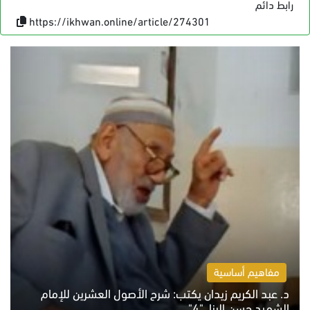
رابط دائم
https://ikhwan.online/article/274301
مفاهيم أساسية
د. عبد الكريم زيدان يكتب: شرح الأصول العشرين للإمام
الشهيد حسن البنا.."4"