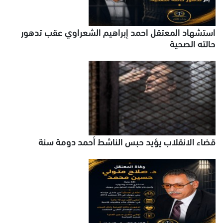
استشهاد المعتقل احمد إبراهيم الشعراوي عقب تدهور
حالته الصحية
قضاء الانقلاب يؤيد حبس الناشط أحمد دومة سنة