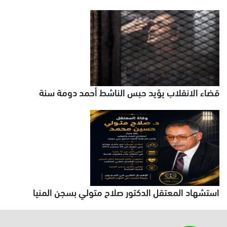
قضاء الانقلاب يؤيد حبس الناشط أحمد دومة سنة
استشهاد المعتقل الدكتور صلاح متولي بسجن المنيا