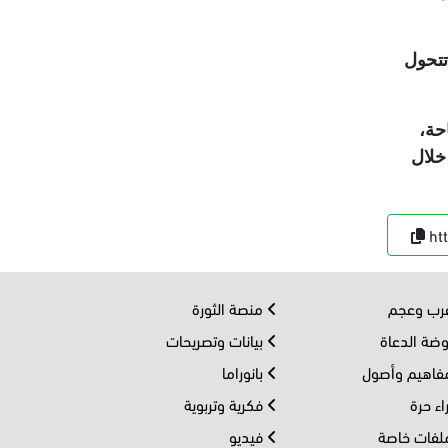
تتحول
حة،
خلال
ht
ب وعجم
منصة الثورة
ضة الدعاة
بيانات وتصريحات
اهيم وأصول
بانوراما
اء حرة
فكرية وتربوية
فات خاصة
فيديو