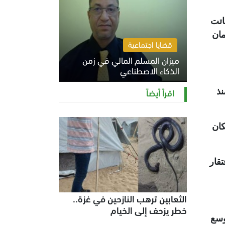
 باتت
مان
قضايا اجتماعية
ميزان المسلم المالي في زمن
الذكاء الاصطناعي
السبت 8 أغسطس 2026 11:21 ص
اقرأ أيضاً
ذ
كان
تقار
الثعابين ترهب النازحين في غزة..
خطر يزحف إلى الخيام
وسع