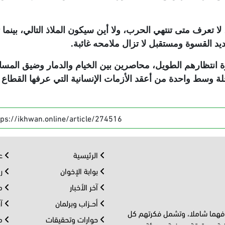
لا تعرف متى تنتهي الحرب، ولا أين سيكون الملاذ التالي، بينما 
يد القسوة ومستقبل لا تزال ملامحه غائبة
.
انتظارهم الطويل، محاصرين بين الخيام والدمار وضيق المسا
ؤجلة وسط واحدة من أعقد الأزمات الإنسانية التي عرفها القطاع 
tps://ikhwan.online/article/274516
الرئيسية
عر
بوابة الإخوان
رو
آخر الأخبار
مف
أحــزاب وبرلمان
آر
 فهما شاملا، وتشمل فكرتهم كل
حوارات وتحقيقات
مل
ية، وحقيقة صوفية، وهيئة