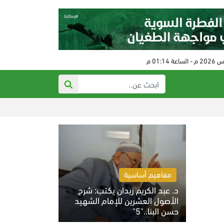
العدو الصهيوني يوا
مفاهيم أساسية
د. عبد الكريم زيدان يكتب: شرح
الأصول العشرين للإمام الشهيد
حسن البنا.."5"