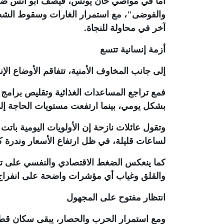
أما في مواصي خان يونس، فيصف أبو أنس ضهير 
والفوضى"، مع استمرار الغارات وسقوط الشظايا
آخر في محاولة للنجاة
.
أزمة إنسانية تتسع
إلى جانب المخاوف الأمنية، تتفاقم الأوضاع ال
فمع تراجع المساعدات الغذائية وتقليص برامج ا
بشكل يومي، بينما ارتفعت مستويات الحاجة إلى
وتقول عائلات نازحة إن الأولويات اليومية بات
لساعات قليلة، في ظل ارتفاع الأسعار وندرة كث
كما ينعكس الضغط الاقتصادي والنفسي على تفاص
والقلق وغياب أي مؤشرات واضحة على انفرا
انتظار مفتوح على المجهول
ومع استمرار الحرب والحصار، يبقى سكان قطاع