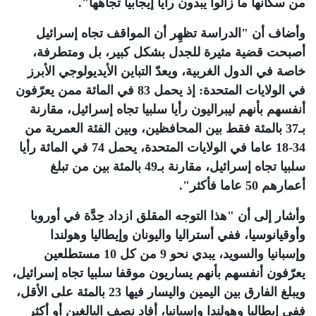
من سكانها ما زالوا يبدون رأيا إيجابيا تجاهها". ‏
وأضاف أن "الدراسة تظهِر أن المواقف تجاه إسرائيل
أصبحت قضية مثيرة للجدل بشكل كبير، بل ‏ومتطرفة،
خاصة في الدول الغربية، ويعدّ التباين الأيديولوجي الأبرز
في الولايات المتحدة: إذ يحمل 83 في المائة ممن ‏يعرّفون
أنفسهم بأنهم ليبراليون رأيا سلبيا تجاه إسرائيل، مقارنة
بـ37 بالمئة فقط بين المحافظين، وبين الفئة العمرية من
‏‏18-34 عاما في الولايات المتحدة، يحمل 74 في المائة رأيا
سلبيا تجاه إسرائيل، مقارنة بـ49 بالمئة بين من تبلغ
أعمارهم ‏‏50 عاما فأكثر". ‏
وأشار إلى أن "هذا التوجه المقلق ازداد حِدَّة في أوروبا
وأوقيانوسيا، ففي أستراليا واليونان وإيطاليا وهولندا
‏وإسبانيا والسويد، يبدي نحو 9 من كل 10 مستطلعين
يعرّفون أنفسهم بأنهم يساريون موقفا سلبيا تجاه إسرائيل،
‏ويبلغ الفارق بين اليمين واليسار فيها 23 بالمئة على الأقل،
ففي إيطاليا وهولندا وإسبانيا، أفاد نصف البالغين أو أكثر