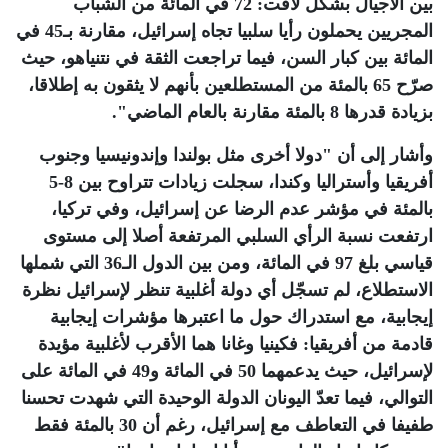
بين الأجيال بشكل لافت: 72 في المائة من ‏الشباب
المجريين يحملون رأيا سلبيا تجاه إسرائيل، مقارنة بـ45 في
المائة بين كبار السن، فيما تراجعت الثقة في نتنياهو، ‏حيث
صرّح 65 بالمئة من المستطلعين بأنهم لا يثقون به إطلاقا،
بزيادة قدرها 8 بالمئة مقارنة بالعام الماضي".‏
وأشار إلى أن "دولا أخرى مثل بولندا وإندونيسيا وجنوب
أفريقيا وأستراليا وكندا، سجلت زيادات تتراوح بين ‏‏5-8
بالمئة في مؤشر عدم الرضا عن إسرائيل، وفي تركيا،
ارتفعت نسبة الرأي السلبي المرتفعة أصلا إلى مستوى
‏قياسي بلغ 97 في المائة، ومن بين الدول الـ36 التي شملها
الاستطلاع، لم تسجّل أي دولة أغلبية تنظر لإسرائيل نظرة
‏إيجابية، مع استدراك حول ما اعتبرها مؤشرات إيجابية
قادمة من أفريقيا: فكينيا وغانا هما الأقرب لأغلبية مؤيدة
‏لإسرائيل، حيث يدعمهما 50 في المائة و49 في المائة على
التوالي، فيما تعدّ اليونان الدولة الوحيدة التي شهدت تحسنا
طفيفا في ‏التعاطف مع إسرائيل، رغم أن 30 بالمئة فقط