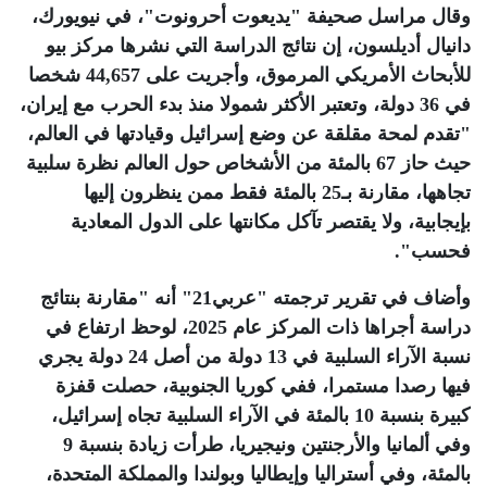
وقال مراسل صحيفة "يديعوت أحرونوت"، في نيويورك،
دانيال أديلسون، إن نتائج الدراسة التي نشرها مركز بيو
للأبحاث الأمريكي المرموق، وأجريت على 44,657 شخصا
في 36 دولة، وتعتبر ‏الأكثر شمولا منذ بدء الحرب مع إيران،
"تقدم لمحة مقلقة عن وضع إسرائيل وقيادتها في العالم،
حيث حاز 67 بالمئة ‏من الأشخاص حول العالم نظرة سلبية
تجاهها، مقارنة بـ25 بالمئة فقط ممن ينظرون إليها
بإيجابية، ولا يقتصر تآكل ‏مكانتها على الدول المعادية
فحسب". ‏
وأضاف في تقرير ترجمته "عربي21" أنه "مقارنة بنتائج
دراسة أجراها ذات المركز عام 2025، لوحظ ‏ارتفاع في
نسبة الآراء السلبية في 13 دولة من أصل 24 دولة يجري
فيها رصدا مستمرا، ففي كوريا الجنوبية، ‏حصلت قفزة
كبيرة بنسبة 10 بالمئة في الآراء السلبية تجاه إسرائيل،
وفي ألمانيا والأرجنتين ونيجيريا، طرأت زيادة ‏بنسبة 9
بالمئة، وفي أستراليا وإيطاليا وبولندا والمملكة المتحدة،