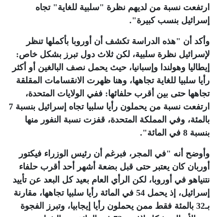
ارتفعت نسبة من لديهم نظرة "سلبية للغاية" تجاه
‏إسرائيل بنسب كبيرة". ‏
وأكد أن "هذه الدراسة تكشف أن أوروبا بأكملها تنظر
لإسرائيل نظرة سلبية، لكن ثلاث دول تبرز بشكل ‏خاص:
إيطاليا وهولندا وإسبانيا، حيث يحمل نصف البالغين أو أكثر
رأيا سلبيا للغاية تجاهها، وهنا ظهرت ‏الانقسامات المقلقة
تجاهها حتى بين أقرب حلفائها: ففي الولايات المتحدة،
ارتفعت نسبة من يحملون رأيا سلبيا ‏تجاه إسرائيل بنسبة 7
بالمئة، وفي المملكة المتحدة، قفزت نسبة النفور منها
بنسبة 8 في المائة".‏
وأوضح أنه "في المجر، فبرغم أن رئيس الوزراء فيكتور
أوربان كان يعتبر حتى قبل بضعة أشهر أحد ‏أقرب حلفاء
نتنياهو في أوروبا، لكن الرأي العام بعيد كل البعد عن تأييد
إسرائيل، إذ يحمل 54 في المائة رأيا سلبيا ‏تجاهها، مقارنة
بـ32 بالمئة فقط ممن يحملون رأيا إيجابيا، وتبرز الفجوة